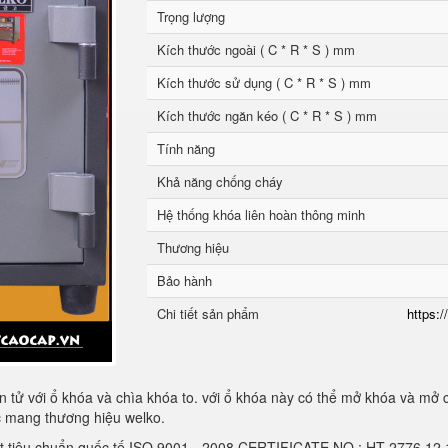
Trọng lượng
Kích thước ngoài ( C * R * S ) mm
Kích thước sử dụng ( C * R * S ) mm
Kích thước ngăn kéo ( C * R * S ) mm
Tính năng
Khả năng chống cháy
Hệ thống khóa liên hoàn thông minh
Thương hiệu
Bảo hành
Chi tiết sản phẩm
https:/
 tử với ổ khóa và chìa khóa to. với ổ khóa này có thể mở khóa và mở 
ốc mang thương hiệu welko.
ạt tiêu chuẩn quốc tế ISO 9001 - 2008 CERTIFICATE NO.: HT 2776.1