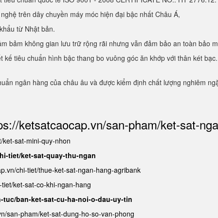
g nghệ trên dây chuyền máy móc hiện đại bậc nhất Châu Á,
 khẩu từ Nhật bản.
, đảm bảm không gian lưu trữ rộng rãi nhưng vẫn đảm bảo an toàn bảo 
hiết kế tiêu chuẩn hình bậc thang bo vuông góc ăn khớp với thân két b
chuẩn ngân hàng của châu âu và được kiểm định chất lượng nghiêm ngặt
ps://ketsatcaocap.vn/san-pham/ket-sat-ng
et/ket-sat-mini-quy-nhon
hi-tiet/ket-sat-quay-thu-ngan
ap.vn/chi-tiet/thue-ket-sat-ngan-hang-agribank
-tiet/ket-sat-co-khi-ngan-hang
n-tuc/ban-ket-sat-cu-ha-noi-o-dau-uy-tin
.vn/san-pham/ket-sat-dung-ho-so-van-phong