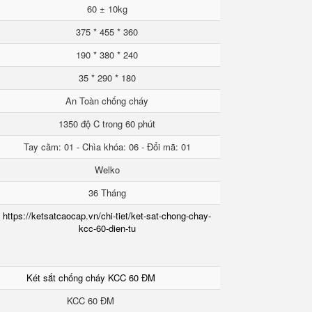
60 ± 10kg
375 * 455 * 360
190 * 380 * 240
35 * 290 * 180
An Toàn chống cháy
1350 độ C trong 60 phút
Tay cầm: 01 - Chìa khóa: 06 - Đổi mã: 01
Welko
36 Tháng
https://ketsatcaocap.vn/chi-tiet/ket-sat-chong-chay-
kcc-60-dien-tu
Két sắt chống cháy KCC 60 ĐM
KCC 60 ĐM