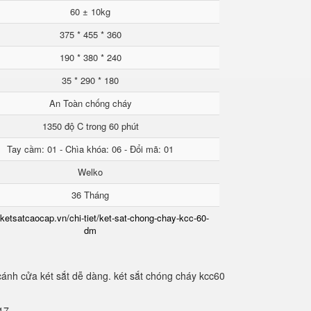
60 ± 10kg
375 * 455 * 360
190 * 380 * 240
35 * 290 * 180
An Toàn chống cháy
1350 độ C trong 60 phút
Tay cầm: 01 - Chìa khóa: 06 - Đổi mã: 01
Welko
36 Tháng
/ketsatcaocap.vn/chi-tiet/ket-sat-chong-chay-kcc-60-
dm
cánh cửa két sắt dễ dàng. két sắt chóng cháy kcc60
2.17