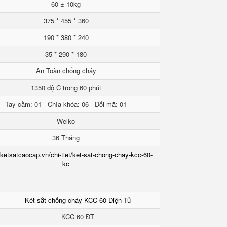
60 ± 10kg
375 * 455 * 360
190 * 380 * 240
35 * 290 * 180
An Toàn chống cháy
1350 độ C trong 60 phút
Tay cầm: 01 - Chìa khóa: 06 - Đổi mã: 01
Welko
36 Tháng
/ketsatcaocap.vn/chi-tiet/ket-sat-chong-chay-kcc-60-
kc
Két sắt chống cháy KCC 60 Điện Tử
KCC 60 ĐT