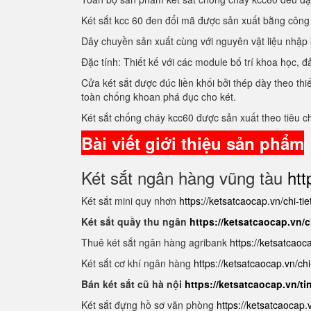
Két sắt kcc 60 đen đổi mã được sản xuất bằng côn
Dây chuyền sản xuất cùng với nguyên vật liệu nhập
Đặc tính: Thiết kế với các module bố trí khoa học
Cửa két sắt được đúc liền khối bởi thép dày theo t
toàn chống khoan phá đục cho két.
Két sắt chống cháy kcc60 được sản xuất theo tiêu 
Bài viết giới thiệu sản phẩm
Két sắt ngân hàng vũng tàu
htt
Két sắt mini quy nhơn
https://ketsatcaocap.vn/chi-ti
Két sắt quầy thu ngân
https://ketsatcaocap.vn/c
Thuê két sắt ngân hàng agribank
https://ketsatcaoc
Két sắt cơ khí ngân hàng
https://ketsatcaocap.vn/chi
Bán két sắt cũ hà nội
https://ketsatcaocap.vn/ti
Két sắt đựng hồ sơ văn phòng
https://ketsatcaocap