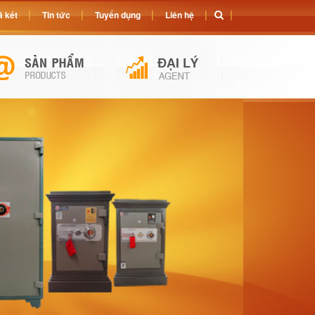
 két
Tin tức
Tuyển dụng
Liên hệ