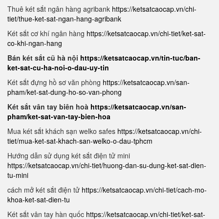
Thuê két sắt ngân hàng agribank
https://ketsatcaocap.vn/chi-
tiet/thue-ket-sat-ngan-hang-agribank
Két sắt cơ khí ngân hàng
https://ketsatcaocap.vn/chi-tiet/ket-sat-
co-khi-ngan-hang
Bán két sắt cũ hà nội
https://ketsatcaocap.vn/tin-tuc/ban-
ket-sat-cu-ha-noi-o-dau-uy-tin
Két sắt đựng hồ sơ văn phòng
https://ketsatcaocap.vn/san-
pham/ket-sat-dung-ho-so-van-phong
Két sắt vân tay biên hoà
https://ketsatcaocap.vn/san-
pham/ket-sat-van-tay-bien-hoa
Mua két sắt khách sạn welko safes
https://ketsatcaocap.vn/chi-
tiet/mua-ket-sat-khach-san-welko-o-dau-tphcm
Hướng dẫn sử dụng két sắt điện tử mini
https://ketsatcaocap.vn/chi-tiet/huong-dan-su-dung-ket-sat-dien-
tu-mini
cách mở két sắt điện tử
https://ketsatcaocap.vn/chi-tiet/cach-mo-
khoa-ket-sat-dien-tu
Két sắt vân tay hàn quốc
https://ketsatcaocap.vn/chi-tiet/ket-sat-