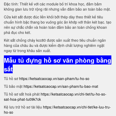
Đặc tính: Thiết kế với các module bố trí khoa học, đảm bảm
không gian lưu trữ rộng rãi nhưng vẫn đảm bảo an toàn bảo mật.
Cửa két sắt được đúc liền khối bởi thép dày theo thiết kế tiêu
chuẩn hình bậc thang bo vuông góc ăn khớp với thân két bạc. tạo
nên sự chắc chắn và hoàn toàn đảm bảo an toàn chống khoan
phá đục cho két.
Két sắt chống cháy kcc80 được sản xuất theo tiêu chuẩn ngân
hàng của châu âu và được kiểm định chất lượng nghiêm ngặt
ngay từ trong khâu sản xuất.
Mẫu tủ đựng hồ sơ văn phòng bằng
sắt
Tủ hồ sơ
https://ketsatcaocap.vn/san-pham/tu-ho-so
Tủ bảo mật
https://ketsatcaocap.vn/san-pham/tu-bao-mat
Tủ hồ sơ sắt hoà phát
https://ketsatcaocap.vn/chi-tiet/tu-ho-so-
sat-hoa-phat-tu09k7ck
Kệ lưu trữ hồ sơ tài liệu
https://ketsatcaocap.vn/chi-tiet/ke-luu-tru-
ho-so