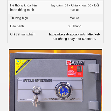
Hệ thống khóa liên
Tay cầm: 01 - Chìa khóa: 06 - Đổi
hoàn thông minh
mã: 01
Thương hiệu
Welko
Bảo hành
36 Tháng
Chi tiết sản phẩm
https://ketsatcaocap.vn/chi-tiet/ket-
sat-chong-chay-kcc-60-dien-tu