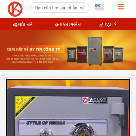
ĐỔI MÃ
SẢN PHẨM
ĐẠI LÝ