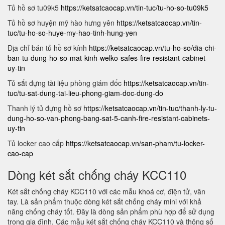
Tủ hồ sơ tu09k5
https://ketsatcaocap.vn/tin-tuc/tu-ho-so-tu09k5
Tủ hồ sơ huyện mỹ hào hưng yên
https://ketsatcaocap.vn/tin-
tuc/tu-ho-so-huye-my-hao-tinh-hung-yen
Địa chỉ bán tủ hồ sơ kính
https://ketsatcaocap.vn/tu-ho-so/dia-chi-
ban-tu-dung-ho-so-mat-kinh-welko-safes-fire-resistant-cabinet-
uy-tin
Tủ sắt đựng tài liệu phòng giám đốc
https://ketsatcaocap.vn/tin-
tuc/tu-sat-dung-tai-lieu-phong-giam-doc-dung-do
Thanh lý tủ đựng hồ sơ
https://ketsatcaocap.vn/tin-tuc/thanh-ly-tu-
dung-ho-so-van-phong-bang-sat-5-canh-fire-resistant-cabinets-
uy-tin
Tủ locker cao cấp
https://ketsatcaocap.vn/san-pham/tu-locker-
cao-cap
Dòng két sắt chống cháy KCC110
Két sắt chống cháy KCC110 với các mẫu khoá cơ, điện tử, vân
tay. Là sản phẩm thuộc dòng két sắt chống cháy mini với khả
năng chống cháy tốt. Đây là dòng sản phẩm phù hợp để sử dụng
trong gia đình. Các mẫu két sắt chống cháy KCC110 và thông số