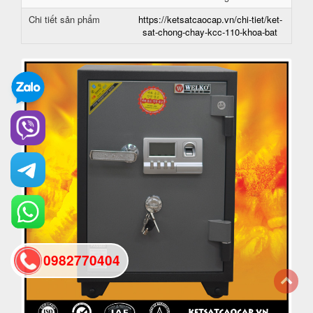
Chi tiết sản phẩm
https://ketsatcaocap.vn/chi-tiet/ket-
sat-chong-chay-kcc-110-khoa-bat
0982770404
back