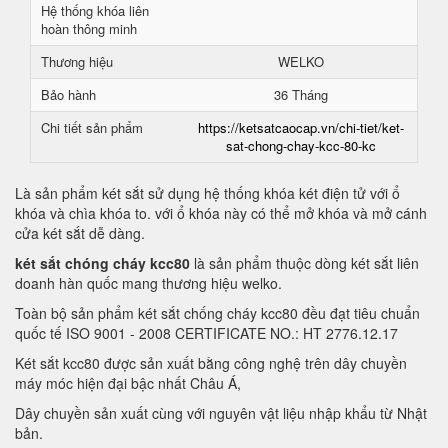
Hệ thống khóa liên
hoàn thông minh
Thương hiệu
WELKO
Bảo hành
36 Tháng
Chi tiết sản phẩm
https://ketsatcaocap.vn/chi-tiet/ket-
sat-chong-chay-kcc-80-kc
Là sản phẩm két sắt sử dụng hệ thống khóa két điện tử với ổ
khóa và chìa khóa to. với ổ khóa này có thể mở khóa và mở cánh
cửa két sắt dễ dàng.
két sắt chóng cháy kcc80
là sản phẩm thuộc dòng két sắt liên
doanh hàn quốc mang thương hiệu welko.
Toàn bộ sản phẩm két sắt chống cháy kcc80 đều đạt tiêu chuẩn
quốc tế ISO 9001 - 2008 CERTIFICATE NO.: HT 2776.12.17
Két sắt kcc80 được sản xuất bằng công nghệ trên dây chuyền
máy móc hiện đại bậc nhất Châu Á,
Dây chuyền sản xuất cùng với nguyên vật liệu nhập khẩu từ Nhật
bản.