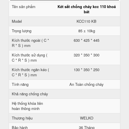
Tên sản phẩm
Két sắt chống cháy kcc 110 khoá
bát
Model
KCC110 KB
Trọng lượng
85 ± 10kg
Kích thước ngoài ( C *
630 * 425 * 445
R * S ) mm
Kích thước sử dụng (
320 * 350 * 300
C * R * S ) mm
Kích thước ngăn kéo (
130 * 350 * 250
C * R * S ) mm
Tính năng
An Toàn chống cháy
Khả năng chống cháy
Hệ thống khóa liên
hoàn thông minh
Thương hiệu
WELKO
Bảo hành
36 Tháng