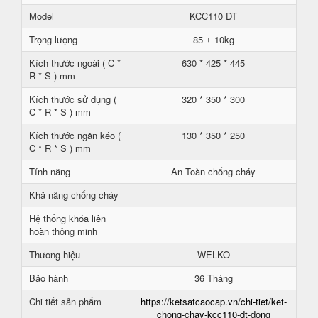
Model
KCC110 DT
Trọng lượng
85 ± 10kg
Kích thước ngoài ( C *
630 * 425 * 445
R * S ) mm
Kích thước sử dụng (
320 * 350 * 300
C * R * S ) mm
Kích thước ngăn kéo (
130 * 350 * 250
C * R * S ) mm
Tính năng
An Toàn chống cháy
Khả năng chống cháy
Hệ thống khóa liên
hoàn thông minh
Thương hiệu
WELKO
Bảo hành
36 Tháng
Chi tiết sản phẩm
https://ketsatcaocap.vn/chi-tiet/ket-
chong-chay-kcc110-dt-dong