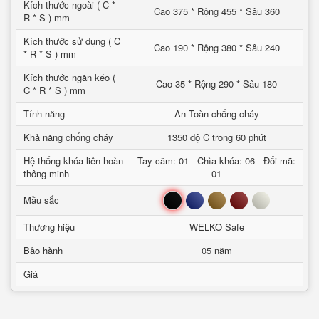
Kích thước ngoài ( C *
Cao 375 * Rộng 455 * Sâu 360
R * S ) mm
Kích thước sử dụng ( C
Cao 190 * Rộng 380 * Sâu 240
* R * S ) mm
Kích thước ngăn kéo (
Cao 35 * Rộng 290 * Sâu 180
C * R * S ) mm
Tính năng
An Toàn chống cháy
Khả năng chống cháy
1350 độ C trong 60 phút
Hệ thống khóa liên hoàn
Tay cầm: 01 - Chìa khóa: 06 - Đổi mã:
thông minh
01
Đen
Xanh
Nâu
Đỏ
Trắng
Mầu sắc
Thương hiệu
WELKO Safe
Bảo hành
05 năm
Giá