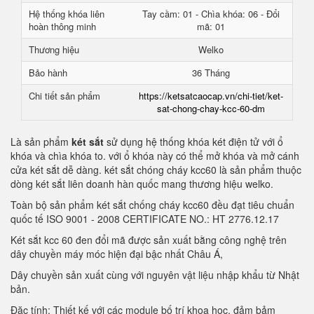
Hệ thống khóa liên
Tay cầm: 01 - Chìa khóa: 06 - Đổi
hoàn thông minh
mã: 01
Thương hiệu
Welko
Bảo hành
36 Tháng
Chi tiết sản phẩm
https://ketsatcaocap.vn/chi-tiet/ket-
sat-chong-chay-kcc-60-dm
Là sản phẩm
két sắt
sử dụng hệ thống khóa két điện tử với ổ
khóa và chìa khóa to. với ổ khóa này có thể mở khóa và mở cánh
cửa két sắt dễ dàng. két sắt chóng cháy kcc60 là sản phẩm thuộc
dòng két sắt liên doanh hàn quốc mang thương hiệu welko.
Toàn bộ sản phẩm két sắt chống cháy kcc60 đều đạt tiêu chuẩn
quốc tế ISO 9001 - 2008 CERTIFICATE NO.: HT 2776.12.17
Két sắt kcc 60 đen đổi mã được sản xuất bằng công nghệ trên
dây chuyền máy móc hiện đại bậc nhất Châu Á,
Dây chuyền sản xuất cùng với nguyên vật liệu nhập khẩu từ Nhật
bản.
Đặc tính: Thiết kế với các module bố trí khoa học, đảm bảm