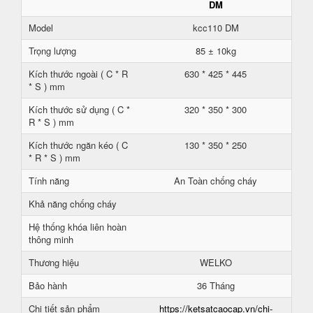
DM
Model
kcc110 DM
Trọng lượng
85 ± 10kg
Kích thước ngoài ( C * R
630 * 425 * 445
* S ) mm
Kích thước sử dụng ( C *
320 * 350 * 300
R * S ) mm
Kích thước ngăn kéo ( C
130 * 350 * 250
* R * S ) mm
Tính năng
An Toàn chống cháy
Khả năng chống cháy
Hệ thống khóa liên hoàn
thông minh
Thương hiệu
WELKO
Bảo hành
36 Tháng
Chi tiết sản phẩm
https://ketsatcaocap.vn/chi-