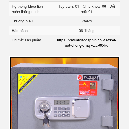
Hệ thống khóa liên
Tay cầm: 01 - Chìa khóa: 06 - Đổi
hoàn thông minh
mã: 01
Thương hiệu
Welko
Bảo hành
36 Tháng
Chi tiết sản phẩm
https://ketsatcaocap.vn/chi-tiet/ket-
sat-chong-chay-kcc-60-kc