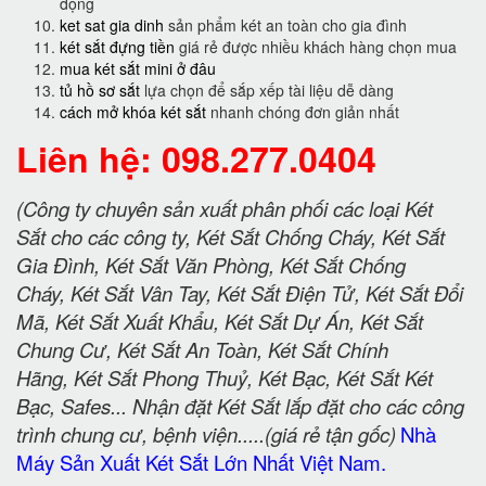
động
ket sat gia dinh
sản phẩm két an toàn cho gia đình
két sắt đựng tiền
giá rẻ được nhiều khách hàng chọn mua
mua két sắt mini ở đâu
tủ hồ sơ sắt
lựa chọn để sắp xếp tài liệu dễ dàng
cách mở khóa két sắt
nhanh chóng đơn giản nhất
Liên hệ: 098.277.0404
(Công ty chuyên sản xuất phân phối các loại Két
Sắt cho các công ty, Két Sắt Chống Cháy, Két Sắt
Gia Đình, Két Sắt Văn Phòng, Két Sắt Chống
Cháy, Két Sắt Vân Tay, Két Sắt Điện Tử, Két Sắt Đổi
Mã, Két Sắt Xuất Khẩu, Két Sắt Dự Án, Két Sắt
Chung Cư, Két Sắt An Toàn, Két Sắt Chính
Hãng, Két Sắt Phong Thuỷ, Két Bạc, Két Sắt Két
Bạc, Safes... Nhận đặt Két Sắt lắp đặt cho các công
trình chung cư, bệnh viện.....(giá rẻ tận gốc)
Nhà
Máy Sản Xuất Két Sắt Lớn Nhất Việt Nam.