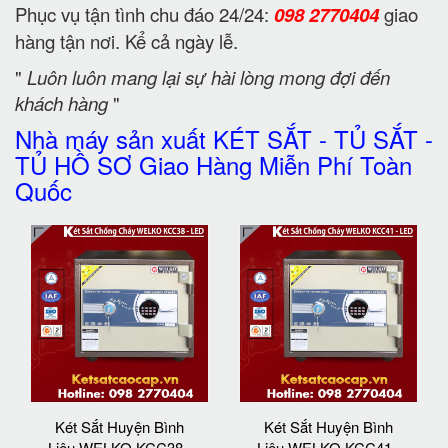
Phục vụ tận tình chu đáo 24/24:
098 2770404
giao
hàng tận nơi. Kể cả ngày lễ.
"
Luôn luôn mang lại sự hài lòng mong đợi đến
khách hàng
"
Nhà máy sản xuất KÉT SẮT - TỦ SẮT -
TỦ HỒ SƠ Giao Hàng Miễn Phí Toàn
Quốc
Két Sắt Huyện Bình
Két Sắt Huyện Bình
Liêu WELKO KCC38 -
Liêu WELKO KCC41 -