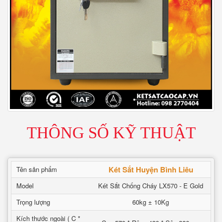
THÔNG SỐ KỸ THUẬT
Két Sắt Huyện Bình Liêu
Tên sản phẩm
Model
Két Sắt Chống Cháy LX570 - E Gold
Trọng lượng
60kg ± 10Kg
Kích thước ngoài ( C *