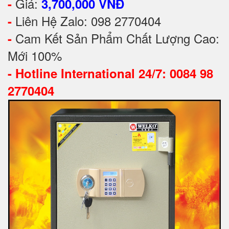
Giá:
-
3,700,000 VNĐ
Liên Hệ Zalo: 098 2770404
-
Cam Kết Sản Phẩm Chất Lượng Cao:
-
Mới 100%
-
Hotline International 24/7: 0084 98
2770404