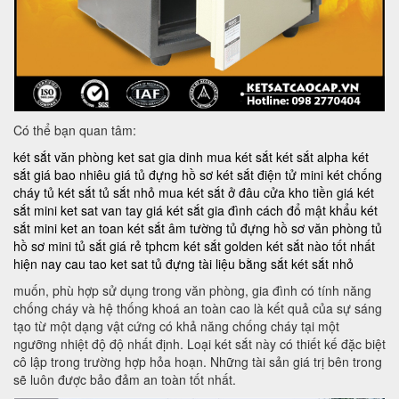
Có thể bạn quan tâm:
két sắt văn phòng
ket sat gia dinh
mua két sắt
két sắt alpha
két
sắt giá bao nhiêu
giá tủ đựng hồ sơ
két sắt điện tử mini
két chống
cháy
tủ két sắt
tủ sắt nhỏ
mua két sắt ở đâu
cửa kho tiền
giá két
sắt mini
ket sat van tay
giá két sắt gia đình
cách đổ mật khẩu két
sắt mini
ket an toan
két sắt âm tường
tủ đựng hồ sơ văn phòng
tủ
hồ sơ mini
tủ sắt giá rẻ tphcm
két sắt golden
két sắt nào tốt nhất
hiện nay
cau tao ket sat
tủ đựng tài liệu bằng sắt
két sắt nhỏ
muốn, phù hợp sử dụng trong văn phòng, gia đình có tính năng
chống cháy và hệ thống khoá an toàn cao là kết quả của sự sáng
tạo từ một dạng vật cứng có khả năng chống cháy tại một
ngưỡng nhiệt độ độ nhất định. Loại két sắt này có thiết kế đặc biệt
cô lập trong trường hợp hỏa hoạn. Những tài sản giá trị bên trong
sẽ luôn được bảo đảm an toàn tốt nhất.