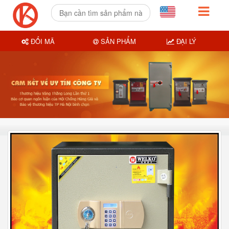
ĐỔI MÃ
SẢN PHẨM
ĐẠI LÝ