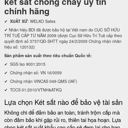
két sắt chống cháy uy tín
chính hãng
✔
XUẤT XỨ
: WELKO Safes
✔ Nhãn hiệu BDI đã được bảo hộ tại Việt nam do CỤC SỞ HỮU
TRÍ TUỆ CẤP TỪ NĂM 2009 (được Cục Sở Hữu Trí Tuệ cấp theo
quyết định số 3737/QĐ-SHTT ngày 24/2/2009 Chứng nhận nhãn
hiệu số: 120132)
Sản phẩm sản xuất theo tiêu chuẩn Quốc tế:
✔ SGS Iso 9001:2015
✔ Chứng nhận số: VN 16/0059
✔ Chứng nhận VINCAS 049-QMS (IAF)
✔ TCCS 01:2010/VTNH&ATKQ
Lựa chọn Két sắt nào để bảo vệ tài sản
Không chi để đảm bảo an toàn, tránh trộm cắp mà
còn đảm bảo khi gặp rủi ro, thiên tai họa hoạn. Lựa
chọn két sắt xuất khẩu cao cấp sẽ đem lại cho bạn