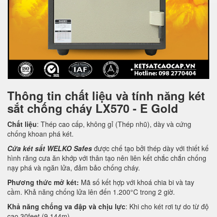
Thông tin chất liệu và tính năng két
sắt chống cháy LX570 - E Gold
Chất liệu
: Thép cao cấp, không gỉ (Thép nhũ), dày và cứng
chống khoan phá két.
Cửa két sắt WELKO Safes
được chế tạo bởi thép dày với thiết kế
hình răng cưa ăn khớp với thân tạo nên liên kết chắc chắn chống
nạy phá và ngăn lửa, đảm bảo chống cháy.
Phương thức mở két:
Mã số kết hợp với khoá chia bi và tay
cầm. Khả năng chống lửa lên đến 1.200°C trong 2 giờ.
Khả năng chống va đập và chịu lực
: Khi cho két rơi tự do từ độ
cao 30feet (9.144m).