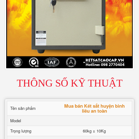
THÔNG SỐ KỸ THUẬT
Mua bán Két sắt huyện bình
Tên sản phẩm
liêu an toàn
Model
Trọng lượng
60kg ± 10Kg