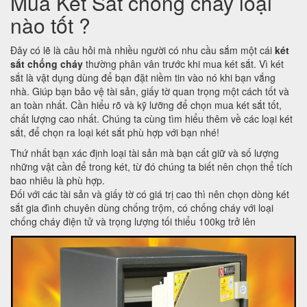
Mua Két Sắt chống cháy loại
nào tốt ?
Đây có lẽ là câu hỏi mà nhiều người có nhu cầu sắm một cái
két
sắt chống cháy
thường phân vân trước khi mua két sắt. Vì két
sắt là vật dụng dùng để bạn đặt niềm tin vào nó khi bạn vắng
nhà. Giúp bạn bảo vệ tài sản, giấy tờ quan trọng một cách tốt và
an toàn nhất. Cần hiểu rõ và kỹ lưỡng để chọn mua két sắt tốt,
chất lượng cao nhất. Chúng ta cùng tìm hiểu thêm về các loại két
sắt, để chọn ra loại két sắt phù hợp với bạn nhé!
Thứ nhất bạn xác định loại tài sản mà bạn cất giữ và số lượng
những vật cần để trong két, từ đó chúng ta biết nên chọn thể tích
bao nhiêu là phù hợp.
Đối với các tài sản và giấy tờ có giá trị cao thì nên chọn dòng két
sắt gia đình chuyên dùng chống trộm, có chống cháy với loại
chống cháy điện tử và trọng lượng tối thiểu 100kg trở lên