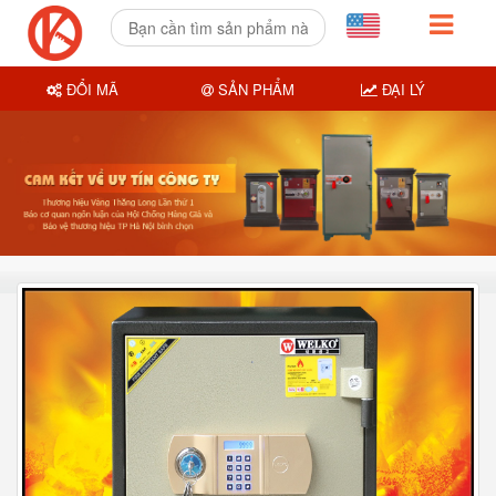
ĐỔI MÃ
SẢN PHẨM
ĐẠI LÝ