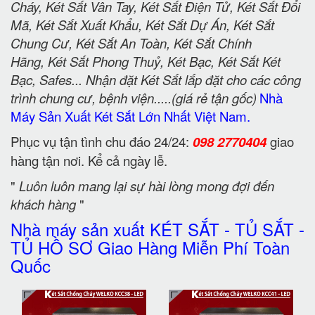
Cháy, Két Sắt Vân Tay, Két Sắt Điện Tử, Két Sắt Đổi
Mã, Két Sắt Xuất Khẩu, Két Sắt Dự Án, Két Sắt
Chung Cư, Két Sắt An Toàn, Két Sắt Chính
Hãng, Két Sắt Phong Thuỷ, Két Bạc, Két Sắt Két
Bạc, Safes... Nhận đặt Két Sắt lắp đặt cho các công
trình chung cư, bệnh viện.....(giá rẻ tận gốc)
Nhà
Máy Sản Xuất Két Sắt Lớn Nhất Việt Nam.
Phục vụ tận tình chu đáo 24/24:
098 2770404
giao
hàng tận nơi. Kể cả ngày lễ.
"
Luôn luôn mang lại sự hài lòng mong đợi đến
khách hàng
"
Nhà máy sản xuất KÉT SẮT - TỦ SẮT -
TỦ HỒ SƠ Giao Hàng Miễn Phí Toàn
Quốc