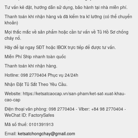
Tư vấn kê đặt, hướng dẫn sử dụng, bảo hành tại nhà miễn phí.
Thanh toán khi nhận hàng và đã kiểm tra kĩ lưỡng (có thể chuyển
khoản)
Mọi thắc mắc về sản phẩm hoặc cần tư vấn về Tủ Hồ Sơ chống
cháy nổ.
Hãy để lại ngay SĐT hoặc IBOX trực tiếp để được tư vấn.
Miễn Phí Ship nhanh toàn quốc
Thanh toán khi nhận hàng.
Hotline: 098 2770404 Phục vụ 24/24h
Nhận Đặt Tủ Sắt Theo Yêu Cầu.
Website: https://ketsatcaocap.vn/san-pham/ket-sat-xuat-khau-
cao-cap
Điện thoại văn phòng: 098 2770404 - Viber: +84 98 2770404 -
WeChat ID: FactorySafes
Mã số thuế: 0101391913
Email:
ketsatchongchay@gmail.com