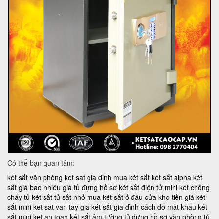
Có thể bạn quan tâm:
két sắt văn phòng
ket sat gia dinh
mua két sắt
két sắt alpha
két
sắt giá bao nhiêu
giá tủ đựng hồ sơ
két sắt điện tử mini
két chống
cháy
tủ két sắt
tủ sắt nhỏ
mua két sắt ở đâu
cửa kho tiền
giá két
sắt mini
ket sat van tay
giá két sắt gia đình
cách đổ mật khẩu két
sắt mini
ket an toan
két sắt âm tường
tủ đựng hồ sơ văn phòng
tủ