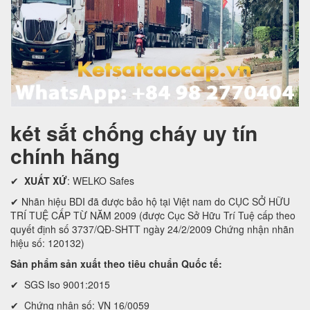
két sắt chống cháy uy tín
chính hãng
✔
XUẤT XỨ
: WELKO Safes
✔ Nhãn hiệu BDI đã được bảo hộ tại Việt nam do CỤC SỞ HỮU
TRÍ TUỆ CẤP TỪ NĂM 2009 (được Cục Sở Hữu Trí Tuệ cấp theo
quyết định số 3737/QĐ-SHTT ngày 24/2/2009 Chứng nhận nhãn
hiệu số: 120132)
Sản phẩm sản xuất theo tiêu chuẩn Quốc tế:
✔ SGS Iso 9001:2015
✔ Chứng nhận số: VN 16/0059