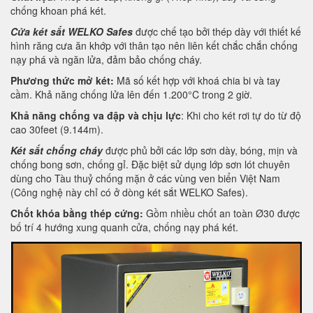
chống khoan phá két.
Cửa két sắt WELKO Safes
được chế tạo bởi thép dày với thiết kế
hình răng cưa ăn khớp với thân tạo nên liên kết chắc chắn chống
nạy phá và ngăn lửa, đảm bảo chống cháy.
Phương thức mở két:
Mã số kết hợp với khoá chia bi và tay
cầm. Khả năng chống lửa lên đến 1.200°C trong 2 giờ.
Khả năng chống va đập và chịu lực
: Khi cho két rơi tự do từ độ
cao 30feet (9.144m).
Két sắt chống cháy
được phủ bởi các lớp sơn dày, bóng, mịn và
chống bong sơn, chống gỉ. Đặc biệt sử dụng lớp sơn lót chuyên
dùng cho Tàu thuỷ chống mặn ở các vùng ven biển Việt Nam
(Công nghệ này chỉ có ở dòng két sắt WELKO Safes).
Chốt khóa bằng thép cứng:
Gồm nhiều chốt an toàn Ø30 được
bố trí 4 hướng xung quanh cửa, chống nạy phá két.