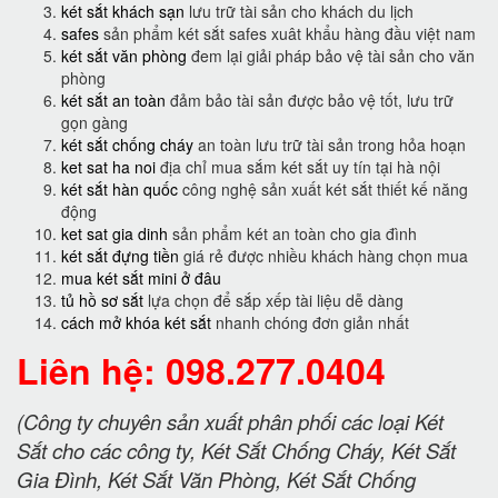
két sắt khách sạn
lưu trữ tài sản cho khách du lịch
safes
sản phẩm két sắt safes xuât khẩu hàng đầu việt nam
két sắt văn phòng
đem lại giải pháp bảo vệ tài sản cho văn
phòng
két sắt an toàn
đảm bảo tài sản được bảo vệ tốt, lưu trữ
gọn gàng
két sắt chống cháy
an toàn lưu trữ tài sản trong hỏa hoạn
ket sat ha noi
địa chỉ mua sắm két sắt uy tín tại hà nội
két sắt hàn quốc
công nghệ sản xuất két sắt thiết kế năng
động
ket sat gia dinh
sản phẩm két an toàn cho gia đình
két sắt đựng tiền
giá rẻ được nhiều khách hàng chọn mua
mua két sắt mini ở đâu
tủ hồ sơ sắt
lựa chọn để sắp xếp tài liệu dễ dàng
cách mở khóa két sắt
nhanh chóng đơn giản nhất
Liên hệ: 098.277.0404
(Công ty chuyên sản xuất phân phối các loại Két
Sắt cho các công ty, Két Sắt Chống Cháy, Két Sắt
Gia Đình, Két Sắt Văn Phòng, Két Sắt Chống