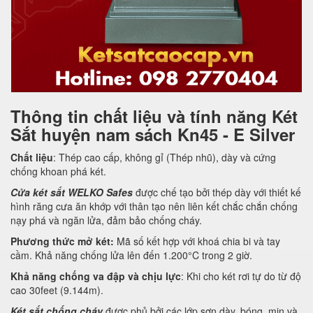
Thông tin chất liệu và tính năng Két
Sắt huyện nam sách Kn45 - E Silver
Chất liệu
: Thép cao cấp, không gỉ (Thép nhũ), dày và cứng
chống khoan phá két.
Cửa két sắt WELKO Safes
được chế tạo bởi thép dày với thiết kế
hình răng cưa ăn khớp với thân tạo nên liên kết chắc chắn chống
nạy phá và ngăn lửa, đảm bảo chống cháy.
Phương thức mở két:
Mã số kết hợp với khoá chia bi và tay
cầm. Khả năng chống lửa lên đến 1.200°C trong 2 giờ.
Khả năng chống va đập và chịu lực
: Khi cho két rơi tự do từ độ
cao 30feet (9.144m).
Két sắt chống cháy
được phủ bởi các lớp sơn dày, bóng, mịn và