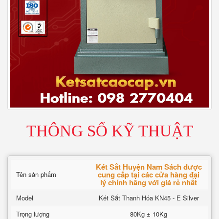
THÔNG SỐ KỸ THUẬT
Két Sắt Huyện Nam Sách được
cung cấp tại các cửa hàng đại
Tên sản phẩm
lý chính hãng với giá rẻ nhất
Model
Két Sắt Thanh Hóa KN45 - E Silver
Trọng lượng
80Kg ± 10Kg