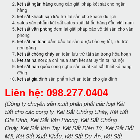
két sắt ngân hàng
cung cấp giải pháp két sắt cho ngân
hàng
két sắt khách sạn
lưu trữ tài sản cho khách du lịch
safes
sản phẩm két sắt safes xuât khẩu hàng đầu việt nam
két sắt văn phòng
đem lại giải pháp bảo vệ tài sản cho văn
phòng
két sắt an toàn
đảm bảo tài sản được bảo vệ tốt, lưu trữ
gọn gàng
két sắt chống cháy
an toàn lưu trữ tài sản trong hỏa hoạn
ket sat ha noi
địa chỉ mua sắm két sắt uy tín tại hà nội
két sắt hàn quốc
công nghệ sản xuất két sắt thiết kế năng
động
ket sat gia dinh
sản phẩm két an toàn cho gia đình
Liên hệ: 098.277.0404
(Công ty chuyên sản xuất phân phối các loại Két
Sắt cho các công ty, Két Sắt Chống Cháy, Két Sắt
Gia Đình, Két Sắt Văn Phòng, Két Sắt Chống
Cháy, Két Sắt Vân Tay, Két Sắt Điện Tử, Két Sắt Đổi
Mã, Két Sắt Xuất Khẩu, Két Sắt Dự Án, Két Sắt