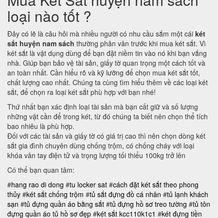
loại nào tốt ?
Đây có lẽ là câu hỏi mà nhiều người có nhu cầu sắm một cái
két
sắt huyện nam sách
thường phân vân trước khi mua két sắt. Vì
két sắt là vật dụng dùng để bạn đặt niềm tin vào nó khi bạn vắng
nhà. Giúp bạn bảo vệ tài sản, giấy tờ quan trọng một cách tốt và
an toàn nhất. Cần hiểu rõ và kỹ lưỡng để chọn mua két sắt tốt,
chất lượng cao nhất. Chúng ta cùng tìm hiểu thêm về các loại két
sắt, để chọn ra loại két sắt phù hợp với bạn nhé!
Thứ nhất bạn xác định loại tài sản mà bạn cất giữ và số lượng
những vật cần để trong két, từ đó chúng ta biết nên chọn thể tích
bao nhiêu là phù hợp.
Đối với các tài sản và giấy tờ có giá trị cao thì nên chọn dòng két
sắt gia đình chuyên dùng chống trộm, có chống cháy với loại
khóa vân tay điện tử và trọng lượng tối thiểu 100kg trở lên
Có thể bạn quan tâm:
#
hang rao di dong
#
tu locker sat
#
cách đặt két sắt theo phong
thủy
#
két sắt chống trộm
#
tủ sắt đựng đồ cá nhân
#
tủ lạnh khách
sạn
#
tủ đựng quần áo bằng sắt
#
tủ đựng hồ sơ treo tường
#
tủ tôn
đựng quần áo
tủ hồ sơ đẹp
#
két sắt kcc110k1c1
#
két đựng tiền