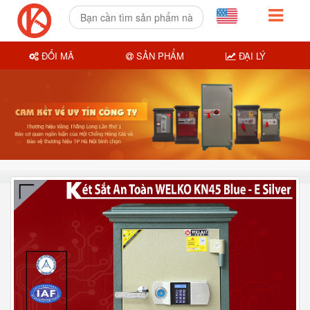
ĐỔI MÃ
SẢN PHẨM
ĐẠI LÝ