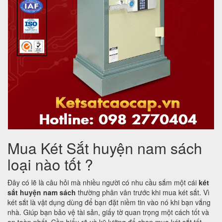
Mua Két Sắt huyện nam sách
loại nào tốt ?
Đây có lẽ là câu hỏi mà nhiều người có nhu cầu sắm một cái
két
sắt huyện nam sách
thường phân vân trước khi mua két sắt. Vì
két sắt là vật dụng dùng để bạn đặt niềm tin vào nó khi bạn vắng
nhà. Giúp bạn bảo vệ tài sản, giấy tờ quan trọng một cách tốt và
an toàn nhất. Cần hiểu rõ và kỹ lưỡng để chọn mua két sắt tốt,