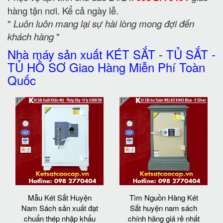
hàng tận nơi. Kể cả ngày lễ.
"
Luôn luôn mang lại sự hài lòng mong đợi đến
khách hàng
"
Nhà máy sản xuất KÉT SẮT - TỦ SẮT -
TỦ HỒ SƠ Giao Hàng Miễn Phí Toàn
Quốc
Mẫu Két Sắt Huyện
Tìm Nguồn Hàng Két
Nam Sách sản xuất đạt
Sắt huyện nam sách
chuẩn thép nhập khẩu
chính hãng giá rẻ nhất