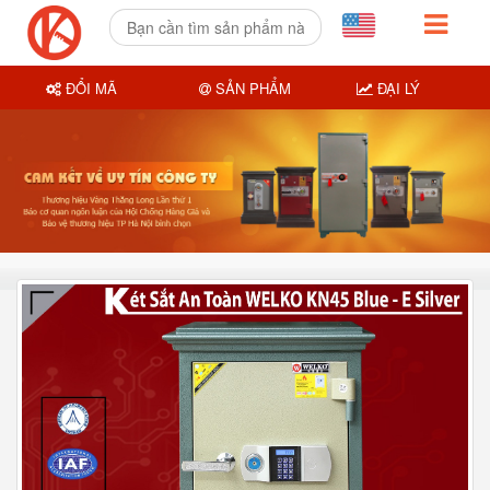
ĐỔI MÃ
SẢN PHẨM
ĐẠI LÝ