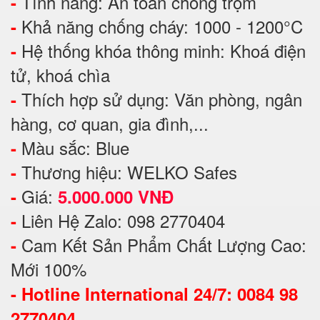
Tính năng: An toàn chống trộm
-
Khả năng chống cháy: 1000 - 1200°C
-
Hệ thống khóa thông minh: Khoá điện
-
tử, khoá chìa
Thích hợp sử dụng: Văn phòng, ngân
-
hàng, cơ quan, gia đình,...
Màu sắc: Blue
-
Thương hiệu: WELKO Safes
-
Giá:
-
5.000.000 VNĐ
Liên Hệ Zalo: 098 2770404
-
Cam Kết Sản Phẩm Chất Lượng Cao:
-
Mới 100%
-
Hotline International 24/7: 0084 98
2770404