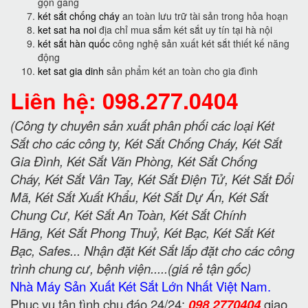
gọn gàng
két sắt chống cháy
an toàn lưu trữ tài sản trong hỏa hoạn
ket sat ha noi
địa chỉ mua sắm két sắt uy tín tại hà nội
két sắt hàn quốc
công nghệ sản xuất két sắt thiết kế năng
động
ket sat gia dinh
sản phẩm két an toàn cho gia đình
Liên hệ: 098.277.0404
(Công ty chuyên sản xuất phân phối các loại Két
Sắt cho các công ty, Két Sắt Chống Cháy, Két Sắt
Gia Đình, Két Sắt Văn Phòng, Két Sắt Chống
Cháy, Két Sắt Vân Tay, Két Sắt Điện Tử, Két Sắt Đổi
Mã, Két Sắt Xuất Khẩu, Két Sắt Dự Án, Két Sắt
Chung Cư, Két Sắt An Toàn, Két Sắt Chính
Hãng, Két Sắt Phong Thuỷ, Két Bạc, Két Sắt Két
Bạc, Safes... Nhận đặt Két Sắt lắp đặt cho các công
trình chung cư, bệnh viện.....(giá rẻ tận gốc)
Nhà Máy Sản Xuất Két Sắt Lớn Nhất Việt Nam.
Phục vụ tận tình chu đáo 24/24:
098 2770404
giao