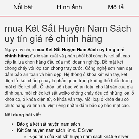
Nổi bật
Hình ảnh
Mô tả
mua Két Sắt Huyện Nam Sách
uy tín giá rẻ chính hãng
Ngày nay chọn
mua Két Sắt Huyện Nam Sách uy tín giá rẻ
chính hãng
được sản xuất và phân phối bởi công ty két sắt cao
cấp là lựa chọn hàng đầu của mỗi doanh nghiệp. Bề mặt két
chống cháy với lớp sơn chống trầy xước. Công nghệ sơn hiện đại
đảm bảo an toàn và bền đẹp. Hệ thống ổ khóa két vân tay, két
điện tử, két chống cháy là phần quan trọng không thể thiếu trong
mỗi chiếc két sắt. Ổ khóa luôn bảo vệ an toàn cho tài sản của gia
đình bạn, mỗi chiếc két sắt welko chống cháy đều có những loại ổ
khóa cơ, ổ khóa điện tử, ổ khóa vân tay. Mỗi loại ổ khóa đều có
chức năng và tính ưu việt riêng nhằm đảm bảo độ bảo mật cao.
Nội dung bài viết
Báo giá két sắt huyện nam sách
Két Sắt huyện nam sách Kn45 E Silver
Đặc tính của két sắt huyện nam sách kn45 e silver