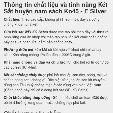
Thông tin chất liệu và tính năng Két
Sắt huyện nam sách Kn45 - E Silver
Chất liệu
: Thép cao cấp, không gỉ (Thép nhũ), dày và cứng
chống khoan phá két.
Cửa két sắt WELKO Safes
được chế tạo bởi thép dày với thiết kế
hình răng cưa ăn khớp với thân tạo nên liên kết chắc chắn chống
nạy phá và ngăn lửa, đảm bảo chống cháy.
Phương thức mở két:
Mã số kết hợp với khoá chia bi và tay
cầm. Khả năng chống lửa lên đến 1.200°C trong 2 giờ.
Khả năng chống va đập và chịu lực
: Khi cho két rơi tự do từ độ
cao 30feet (9.144m).
Két sắt chống cháy
được phủ bởi các lớp sơn dày, bóng, mịn và
chống bong sơn, chống gỉ. Đặc biệt sử dụng lớp sơn lót chuyên
dùng cho Tàu thuỷ chống mặn ở các vùng ven biển Việt Nam
(Công nghệ này chỉ có ở dòng két sắt WELKO Safes).
Chốt khóa bằng thép cứng:
Gồm nhiều chốt an toàn Ø30 được
bố trí 4 hướng xung quanh cửa, chống nạy phá két.