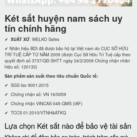
Két sắt huyện nam sách uy
tín chính hãng
✔
XUẤT XỨ
: WELKO Safes
✔ Nhãn hiệu BDI đã được bảo hộ tại Việt nam do CỤC SỞ HỮU
TRÍ TUỆ CẤP TỪ NĂM 2009 (được Cục Sở Hữu Trí Tuệ cấp theo
quyết định số 3737/QĐ-SHTT ngày 24/2/2009 Chứng nhận nhãn
hiệu số: 120132)
Sản phẩm sản xuất theo tiêu chuẩn Quốc tế:
✔ SGS Iso 9001:2015
✔ Chứng nhận số: VN 16/0059
✔ Chứng nhận VINCAS 049-QMS (IAF)
✔ TCCS 01:2010/VTNH&ATKQ
Lựa chọn Két sắt nào để bảo vệ tài sản
Không chi để đảm bảo an toàn, tránh trộm cắp mà