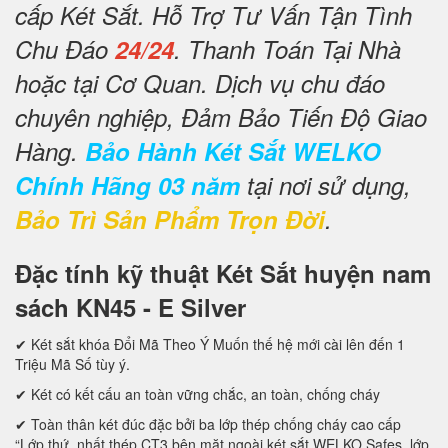
cấp Két Sắt. Hỗ Trợ Tư Vấn Tận Tình
Chu Đáo
24/24
. Thanh Toán Tại Nhà
hoặc tại Cơ Quan. Dịch vụ chu đáo
chuyên nghiệp, Đảm Bảo Tiến Độ Giao
Hàng.
Bảo Hành Két Sắt WELKO
Chính Hãng 03 năm
tại nơi sử dụng,
Bảo Trì Sản Phẩm Trọn Đời
.
Đặc tính kỹ thuật Két Sắt huyện nam
sách KN45 - E Silver
✔ Két sắt khóa Đổi Mã Theo Ý Muốn thế hệ mới cài lên đến 1
Triệu Mã Số tùy ý.
✔ Két có kết cấu an toàn vững chắc, an toàn, chống cháy
✔ Toàn thân két đúc đặc bởi ba lớp thép chống cháy cao cấp
“Lớp thứ nhất thép CT3 bên mặt ngoài két sắt WELKO Safes, lớp