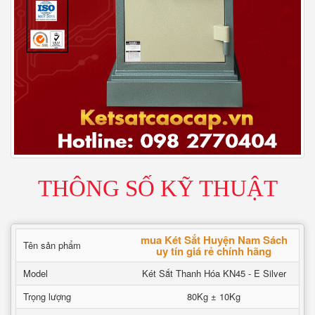
THÔNG SỐ KỸ THUẬT
mua Két Sắt Huyện Nam Sách
Tên sản phẩm
uy tín giá rẻ chính hãng
Model
Két Sắt Thanh Hóa KN45 - E Silver
Trọng lượng
80Kg ± 10Kg