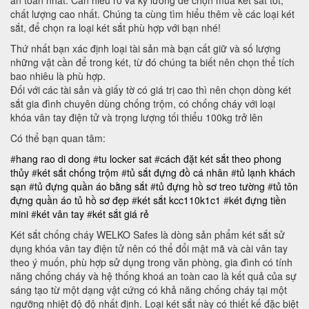
chất lượng cao nhất. Chúng ta cùng tìm hiểu thêm về các loại két
sắt, để chọn ra loại két sắt phù hợp với bạn nhé!
Thứ nhất bạn xác định loại tài sản mà bạn cất giữ và số lượng
những vật cần để trong két, từ đó chúng ta biết nên chọn thể tích
bao nhiêu là phù hợp.
Đối với các tài sản và giấy tờ có giá trị cao thì nên chọn dòng két
sắt gia đình chuyên dùng chống trộm, có chống cháy với loại
khóa vân tay điện tử và trọng lượng tối thiểu 100kg trở lên
Có thể bạn quan tâm:
#
hang rao di dong
#
tu locker sat
#
cách đặt két sắt theo phong
thủy
#
két sắt chống trộm
#
tủ sắt đựng đồ cá nhân
#
tủ lạnh khách
sạn
#
tủ đựng quần áo bằng sắt
#
tủ đựng hồ sơ treo tường
#
tủ tôn
đựng quần áo
tủ hồ sơ đẹp
#
két sắt kcc110k1c1
#
két đựng tiền
mini
#
két vân tay
#
két sắt giá rẻ
Két sắt chống cháy WELKO Safes là dòng sản phẩm két sắt sử
dụng khóa vân tay điện tử nên có thể đổi mật mã và cài vân tay
theo ý muốn, phù hợp sử dụng trong văn phòng, gia đình có tính
năng chống cháy và hệ thống khoá an toàn cao là kết quả của sự
sáng tạo từ một dạng vật cứng có khả năng chống cháy tại một
ngưỡng nhiệt độ độ nhất định. Loại két sắt này có thiết kế đặc biệt