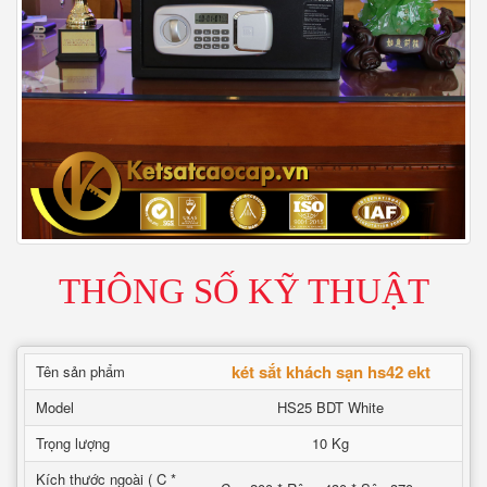
THÔNG SỐ KỸ THUẬT
két sắt khách sạn hs42 ekt
Tên sản phẩm
Model
HS25 BDT White
Trọng lượng
10 Kg
Kích thước ngoài ( C *