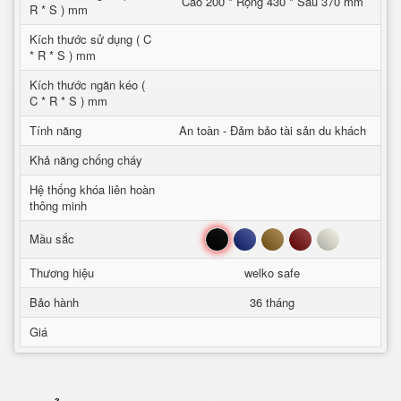
Cao 200 * Rộng 430 * Sâu 370 mm
R * S ) mm
Kích thước sử dụng ( C
* R * S ) mm
Kích thước ngăn kéo (
C * R * S ) mm
Tính năng
An toàn - Đảm bảo tài sản du khách
Khả năng chống cháy
Hệ thống khóa liên hoàn
thông minh
Đen
Xanh
Nâu
Đỏ
Trắng
Mầu sắc
Thương hiệu
welko safe
Bảo hành
36 tháng
Giá