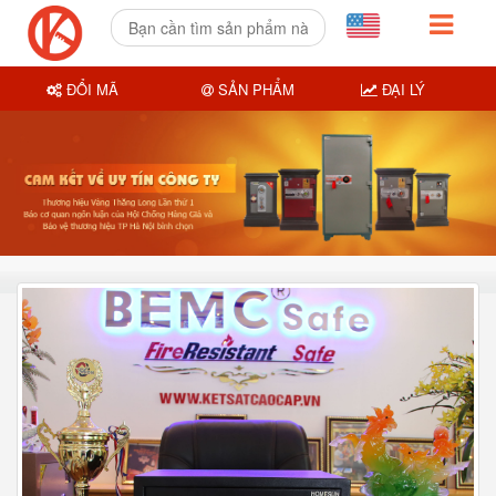
ĐỔI MÃ
SẢN PHẨM
ĐẠI LÝ