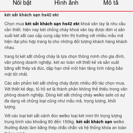
Nổi bật
Hình ảnh
Mô tả
két sắt khách sạn hs42 ekt
Chọn mua
két sắt khách sạn hs42 ekt
khoá vân tay là nhu cầu
cần thiết. hiện nay két chống cháy khoá vân tay được đơn vị sản
xuất két sắt cao cấp cung cấp trên thị trường với nhiều mẫu mã
hiện đại phù hợp trang bị cho những đối tượng khách hàng khách
nhau.
trang bị két sắt chống cháy là lựa chọn thông minh cho gia đình,
văn phòng doanh nghiệp. két an toàn với thiết kế và sản xuất
bằng sắt thép và đúc, dập hạn chế mối hàn tăng tính năng bảo
mật tốt nhất.
Các sản phẩm két sắt chống cháy được nhiều đối tác chọn mua.
Với thiết kế đẹp, tủ hồ sơ là thành phần không thể thiếu trong văn
phòng doanh nghiệp. Dòng két sắt chống cháy welko safe có sự
đa dạng về chủng loại cũng như mẫu mã, trọng lượng, khối
lượng.
Với các loại két sắt cánh đúc welko loại két mini thì trọng lượng
trung bình vào khoảng 80 đến 150kg.
két sắt khách sạn
welko
thường được làm bằng thép chắc chắn và hệ thống khóa an toàn