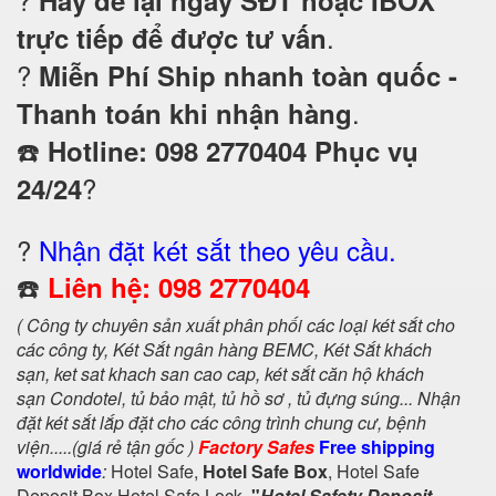
Hãy để lại ngay SĐT hoặc IBOX
.
trực tiếp để được tư vấn
?
Miễn Phí Ship nhanh toàn quốc -
.
Thanh toán khi nhận hàng
☎️
Hotline: 098 2770404 Phục vụ
?
24/24
?
Nhận đặt két sắt theo yêu cầu.
☎️
Liên hệ: 098 2770404
( Công ty chuyên sản xuất phân phối các loại két sắt cho
các công ty, Két Sắt ngân hàng BEMC, Két Sắt khách
sạn,
ket sat khach san cao cap, két sắt căn hộ khách
sạn Condotel,
tủ bảo mật, tủ hồ sơ , tủ đựng súng... Nhận
đặt két sắt lắp đặt cho các công trình chung cư, bệnh
viện.....(giá rẻ tận gốc )
Factory Safes
Free shipping
worldwide
:
Hotel Safe,
Hotel Safe Box
, Hotel Safe
Deposit Box,Hotel Safe Lock,
"
Hotel Safety Deposit