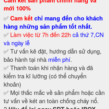
Cam kết
sản phẩm chính hãng và
mới 100%
✅
Cam kết
chỉ mang đến cho khách
hàng những sản phẩm tốt nhất.
✅
Làm việc từ 7h đến 22h
cả thứ 7,CN
và ngày lễ
✅ Tư vấn kê đặt, hướng dẫn sử dụng,
bảo hành tại nhà
miễn phí
.
✅ Thanh toán khi nhận hàng và đã
kiểm tra kĩ lưỡng (có thể chuyển
khoản)
✅ Mọi thắc mắc về sản phẩm hoặc cần
tư vấn về két an toàn chống cháy nổ
.
?