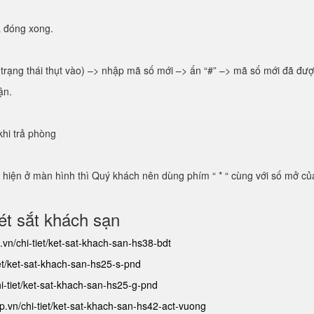
ã đóng xong.
 trạng thái thụt vào) –> nhập mã số mới –> ấn “#” –> mã số mới đã đượ
ận.
khi trả phòng
iện ở màn hình thì Quý khách nên dùng phím “ * “ cùng với số mở của
t sắt khách sạn
.vn/chi-tiet/ket-sat-khach-san-hs38-bdt
iet/ket-sat-khach-san-hs25-s-pnd
hi-tiet/ket-sat-khach-san-hs25-g-pnd
ap.vn/chi-tiet/ket-sat-khach-san-hs42-act-vuong