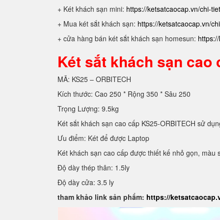
+ Két khách sạn mini:
https://ketsatcaocap.vn/chi-ti
+ Mua két sắt khách sạn:
https://ketsatcaocap.vn/ch
+ cửa hàng bán két sắt khách sạn homesun:
https:/
Két sắt khách sạn ca
MÃ: KS25 – ORBITECH
Kích thước: Cao 250 * Rộng 350 * Sâu 250
Trọng Lượng: 9.5kg
Két sắt khách sạn cao cấp KS25-ORBITECH sử
Ưu điểm: Két để được Laptop
Két khách sạn cao cấp được thiết kế nhỏ gọn, màu s
Độ dày thép thân: 1.5ly
Độ dày cửa: 3.5 ly
tham khảo link sản phẩm:
https://ketsatcaocap.