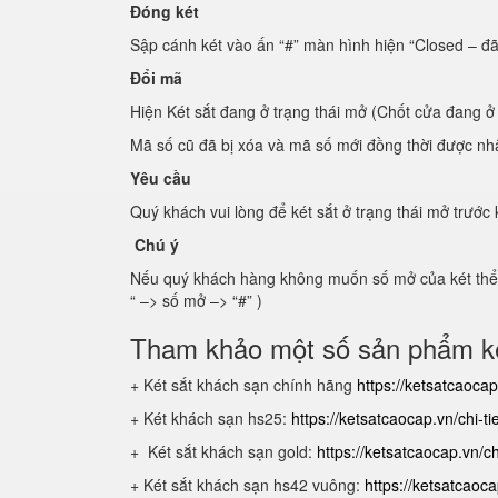
Đóng két
Sập cánh két vào ấn “#” màn hình hiện “Closed – đ
Đổi mã
Hiện Két sắt đang ở trạng thái mở (Chốt cửa đang ở
Mã số cũ đã bị xóa và mã số mới đồng thời được nh
Yêu cầu
Quý khách vui lòng để két sắt ở trạng thái mở trước 
Chú ý
Nếu quý khách hàng không muốn số mở của két thể h
“ –> số mở –> “#” )
Tham khảo một số sản phẩm ké
+ Két sắt khách sạn chính hãng
https://ketsatcaocap
+ Két khách sạn hs25:
https://ketsatcaocap.vn/chi-t
+ Két sắt khách sạn gold:
https://ketsatcaocap.vn/c
+ Két sắt khách sạn hs42 vuông:
https://ketsatcaoc