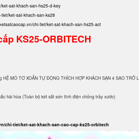
et/ket-sat-khach-san-hs25-d-key
i-tiet/ket-sat-khach-san-ks28
/ketsatcaocap.vn/chi-tiet/ket-sat-khach-san-hs25-act
o cấp KS25-ORBITECH
 dụng HỆ MÔ TƠ XOẮN TỰ ĐỘNG THÍCH HỢP KHÁCH SẠN 4 SAO TRỞ 
ắc hài hòa (Toàn bộ két sắt sơn tĩnh điện chống trầy xước)
vn/chi-tiet/ket-sat-khach-san-cao-cap-ks25-orbitech