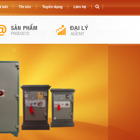
 két
Tin tức
Tuyển dụng
Liên hệ