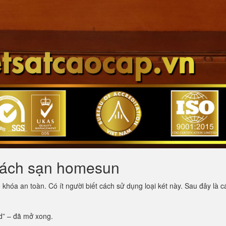
khách sạn homesun
khóa an toàn. Có ít người biết cách sử dụng loại két này. Sau đây là 
d” – đã mở xong.