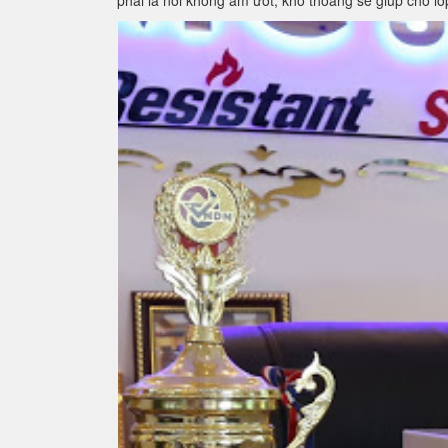
phải là nơi không ẩm ướt, khô thoáng sẽ giúp cho l