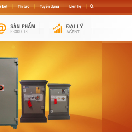
 két
Tin tức
Tuyển dụng
Liên hệ