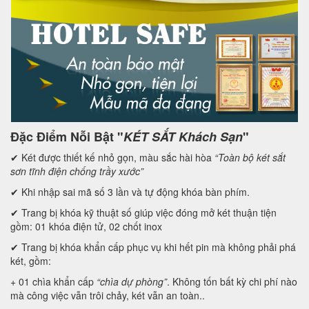
Đặc Điểm Nỗi Bật "
KÉT SẮT Khách Sạn
"
✔ Két được thiết kế nhỏ gọn, màu sắc hài hòa
“Toàn bộ két sắt
s
ơn tĩnh điện chống trầy xước”
✔ Khi nhập sai mã số 3 lần và tự động khóa bàn phím.
✔ Trang bị khóa kỹ thuật số giúp việc đóng mở két thuận tiện
gồm: 01 khóa điện tử, 02 chốt inox
✔ Trang bị khóa khẩn cấp phục vụ khi hết pin mà không phải phá
két, gồm:
+ 01 chìa khẩn cấp
“chìa dự phòng”
. Không tốn bất kỳ chi phí nào
mà công việc vẫn trôi chảy, két vẫn an toàn..