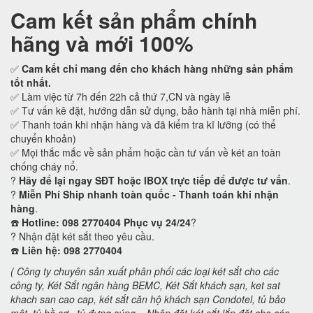
Cam kết
sản phẩm chính
hãng và mới 100%
✅
Cam kết
chỉ mang đến cho khách hàng những sản phẩm
tốt nhất.
✅ Làm việc từ 7h đến 22h cả thứ 7,CN và ngày lễ
✅ Tư vấn kê đặt, hướng dẫn sử dụng, bảo hành tại nhà miễn phí.
✅ Thanh toán khi nhận hàng và đã kiểm tra kĩ lưỡng (có thể
chuyển khoản)
✅ Mọi thắc mắc về sản phẩm hoặc cần tư vấn về két an toàn
chống cháy nổ.
?
Hãy để lại ngay SĐT hoặc IBOX trực tiếp để được tư vấn
.
?
Miễn Phí Ship nhanh toàn quốc - Thanh toán khi nhận
hàng
.
☎️
Hotline: 098 2770404 Phục vụ 24/24
?
? Nhận đặt két sắt theo yêu cầu.
☎️
Liên hệ: 098 2770404
( Công ty chuyên sản xuất phân phối các loại két sắt cho các
công ty, Két Sắt ngân hàng BEMC, Két Sắt khách sạn,
ket sat
khach san cao cap, két sắt căn hộ khách sạn Condotel,
tủ bảo