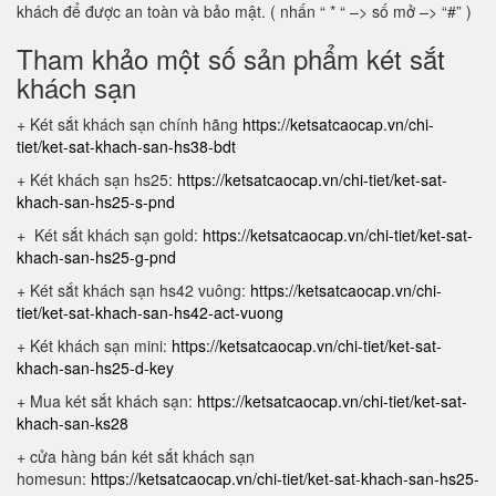
khách để được an toàn và bảo mật. ( nhấn “ * “ –> số mở –> “#” )
Tham khảo một số sản phẩm két sắt
khách sạn
+ Két sắt khách sạn chính hãng
https://ketsatcaocap.vn/chi-
tiet/ket-sat-khach-san-hs38-bdt
+ Két khách sạn hs25:
https://ketsatcaocap.vn/chi-tiet/ket-sat-
khach-san-hs25-s-pnd
+ Két sắt khách sạn gold:
https://ketsatcaocap.vn/chi-tiet/ket-sat-
khach-san-hs25-g-pnd
+ Két sắt khách sạn hs42 vuông:
https://ketsatcaocap.vn/chi-
tiet/ket-sat-khach-san-hs42-act-vuong
+ Két khách sạn mini:
https://ketsatcaocap.vn/chi-tiet/ket-sat-
khach-san-hs25-d-key
+ Mua két sắt khách sạn:
https://ketsatcaocap.vn/chi-tiet/ket-sat-
khach-san-ks28
+ cửa hàng bán két sắt khách sạn
homesun:
https://ketsatcaocap.vn/chi-tiet/ket-sat-khach-san-hs25-