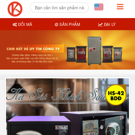
ĐỔI MÃ
SẢN PHẨM
ĐẠI LÝ