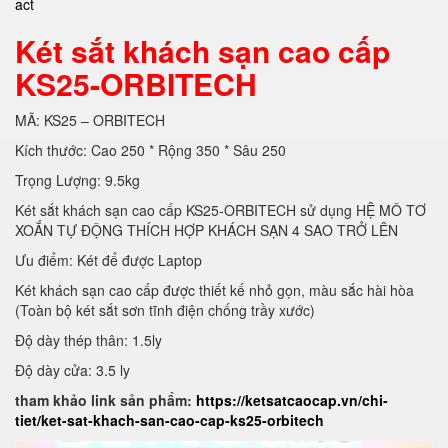
act
Két sắt khách sạn cao cấp
KS25-ORBITECH
MÃ: KS25 – ORBITECH
Kích thước: Cao 250 * Rộng 350 * Sâu 250
Trọng Lượng: 9.5kg
Két sắt khách sạn cao cấp KS25-ORBITECH sử dụng HỆ MÔ TƠ
XOẮN TỰ ĐỘNG THÍCH HỢP KHÁCH SẠN 4 SAO TRỞ LÊN
Ưu điểm: Két để được Laptop
Két khách sạn cao cấp được thiết kế nhỏ gọn, màu sắc hài hòa
(Toàn bộ két sắt sơn tĩnh điện chống trầy xước)
Độ dày thép thân: 1.5ly
Độ dày cửa: 3.5 ly
tham khảo link sản phẩm:
https://ketsatcaocap.vn/chi-
tiet/ket-sat-khach-san-cao-cap-ks25-orbitech