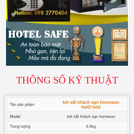
THÔNG SỐ KỸ THUẬT
két sắt khách sạn homesun
Tên sản phẩm
hs42 bdd
Model
két sắt khách sạn homesun
Trọng lượng
9.5kg