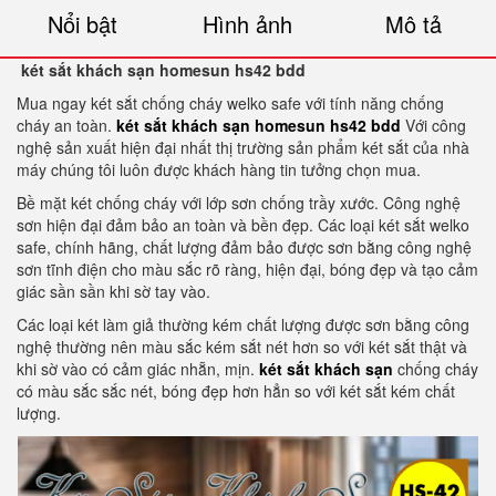
Nổi bật
Hình ảnh
Mô tả
két sắt khách sạn homesun hs42 bdd
Mua ngay két sắt chống cháy welko safe với tính năng chống
cháy an toàn.
két sắt khách sạn homesun hs42 bdd
Với công
nghệ sản xuất hiện đại nhất thị trường sản phẩm két sắt của nhà
máy chúng tôi luôn được khách hàng tin tưởng chọn mua.
Bề mặt két chống cháy với lớp sơn chống trầy xước. Công nghệ
sơn hiện đại đảm bảo an toàn và bền đẹp. Các loại két sắt welko
safe, chính hãng, chất lượng đảm bảo được sơn bằng công nghệ
sơn tĩnh điện cho màu sắc rõ ràng, hiện đại, bóng đẹp và tạo cảm
giác sần sần khi sờ tay vào.
Các loại két làm giả thường kém chất lượng được sơn bằng công
nghệ thường nên màu sắc kém sắt nét hơn so với két sắt thật và
khi sờ vào có cảm giác nhẵn, mịn.
két sắt khách sạn
chống cháy
có màu sắc sắc nét, bóng đẹp hơn hẳn so với két sắt kém chất
lượng.