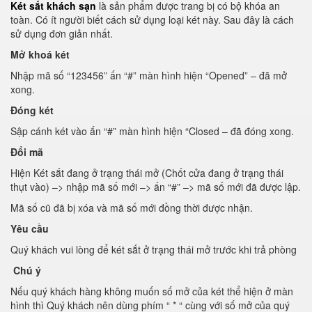
Két sắt khách sạn
là sản phẩm được trang bị có bộ khóa an
toàn. Có ít người biết cách sử dụng loại két này. Sau đây là cách
sử dụng đơn giản nhất.
Mở khoá két
Nhập mã số “123456” ấn “#” màn hình hiện “Opened” – đã mở
xong.
Đóng két
Sập cánh két vào ấn “#” màn hình hiện “Closed – đã đóng xong.
Đổi mã
Hiện Két sắt đang ở trạng thái mở (Chốt cửa đang ở trạng thái
thụt vào) –> nhập mã số mới –> ấn “#” –> mã số mới đã được lập.
Mã số cũ đã bị xóa và mã số mới đồng thời được nhận.
Yêu cầu
Quý khách vui lòng để két sắt ở trạng thái mở trước khi trả phòng
Chú ý
Nếu quý khách hàng không muốn số mở của két thể hiện ở màn
hình thì Quý khách nên dùng phím “ * “ cùng với số mở của quý