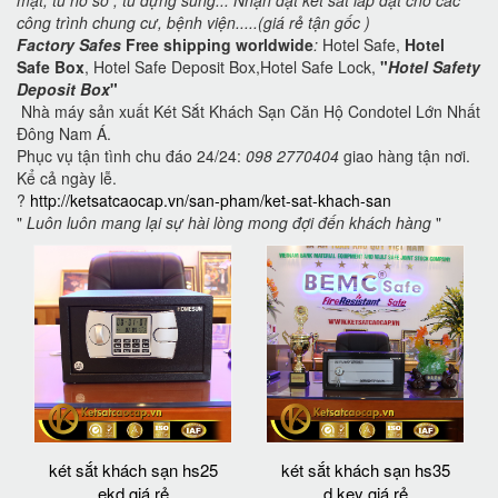
mật, tủ hồ sơ , tủ đựng súng... Nhận đặt két sắt lắp đặt cho các
công trình chung cư, bệnh viện.....(giá rẻ tận gốc )
Factory Safes
Free shipping worldwide
:
Hotel Safe,
Hotel
Safe Box
, Hotel Safe Deposit Box,Hotel Safe Lock,
"
Hotel Safety
Deposit Box
"
Nhà máy sản xuất Két Sắt Khách Sạn Căn Hộ Condotel Lớn Nhất
Đông Nam Á.
Phục vụ tận tình chu đáo 24/24:
098 2770404
giao hàng tận nơi.
Kể cả ngày lễ.
?
http://ketsatcaocap.vn/san-pham/ket-sat-khach-san
"
Luôn luôn mang lại sự hài lòng mong đợi đến khách hàng
"
két sắt khách sạn hs25
két sắt khách sạn hs35
ekd giá rẻ
d key giá rẻ