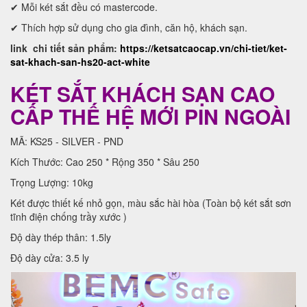
✔ Mỗi két sắt đều có mastercode.
✔ Thích hợp sử dụng cho gia đình, căn hộ, khách sạn.
link chi tiết sản phẩm:
https://ketsatcaocap.vn/chi-tiet/ket-
sat-khach-san-hs20-act-white
KÉT SẮT KHÁCH SẠN CAO
CẤP THẾ HỆ MỚI PIN NGOÀI
MÃ: KS25 - SILVER - PND
Kích Thước: Cao 250 * Rộng 350 * Sâu 250
Trọng Lượng: 10kg
Két được thiết kế nhỏ gọn, màu sắc hài hòa (Toàn bộ két sắt sơn
tĩnh điện chống trầy xước )
Độ dày thép thân: 1.5ly
Độ dày cửa: 3.5 ly