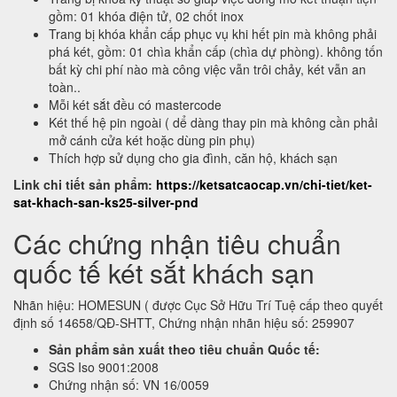
gồm: 01 khóa điện tử, 02 chốt inox
Trang bị khóa khẩn cấp phục vụ khi hết pin mà không phải
phá két, gồm: 01 chìa khẩn cấp (chìa dự phòng). không tốn
bất kỳ chi phí nào mà công việc vẫn trôi chảy, két vẫn an
toàn..
Mỗi két sắt đều có mastercode
Két thế hệ pin ngoài ( dể dàng thay pin mà không cần phải
mở cánh cửa két hoặc dùng pin phụ)
Thích hợp sử dụng cho gia đình, căn hộ, khách sạn
Link chi tiết sản phẩm:
https://ketsatcaocap.vn/chi-tiet/ket-
sat-khach-san-ks25-silver-pnd
Các chứng nhận tiêu chuẩn
quốc tế két sắt khách sạn
Nhãn hiệu: HOMESUN ( được Cục Sở Hữu Trí Tuệ cấp theo quyết
định số 14658/QĐ-SHTT, Chứng nhận nhãn hiệu số: 259907
Sản phẩm sản xuất theo tiêu chuẩn Quốc tế:
SGS Iso 9001:2008
Chứng nhận số: VN 16/0059