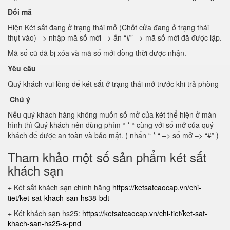
Đổi mã
Hiện Két sắt đang ở trạng thái mở (Chốt cửa đang ở trạng thái
thụt vào) –> nhập mã số mới –> ấn “#” –> mã số mới đã được lập.
Mã số cũ đã bị xóa và mã số mới đồng thời được nhận.
Yêu cầu
Quý khách vui lòng để két sắt ở trạng thái mở trước khi trả phòng
Chú ý
Nếu quý khách hàng không muốn số mở của két thể hiện ở màn
hình thì Quý khách nên dùng phím “ * “ cùng với số mở của quý
khách để được an toàn và bảo mật. ( nhấn “ * “ –> số mở –> “#” )
Tham khảo một số sản phẩm két sắt
khách sạn
+ Két sắt khách sạn chính hãng
https://ketsatcaocap.vn/chi-
tiet/ket-sat-khach-san-hs38-bdt
+ Két khách sạn hs25:
https://ketsatcaocap.vn/chi-tiet/ket-sat-
khach-san-hs25-s-pnd