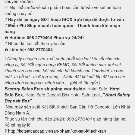
chuyển khoản)
✅ Mọi thắc mắc về sản phẩm hoặc cần tư vấn về két an toàn
chống cháy nổ.
?
Hãy để lại ngay SĐT hoặc IBOX trực tiếp để được tư vấn
.
?
Miễn Phí Ship nhanh toàn quốc - Thanh toán khi nhận
hàng
.
☎️
Hotline: 098 2770404 Phục vụ 24/24
?
? Nhận đặt két sắt theo yêu cầu.
☎️
Liên hệ: 098 2770404
( Công ty chuyên sản xuất phân phối các loại két sắt cho các
công ty, Két Sắt ngân hàng BEMC, Két Sắt khách sạn,
ket sat
khach san cao cap, két sắt căn hộ khách sạn Condotel,
tủ bảo
mật, tủ hồ sơ , tủ đựng súng... Nhận đặt két sắt lắp đặt cho các
công trình chung cư, bệnh viện.....(giá rẻ tận gốc )
Factory Safes
Free shipping worldwide
:
Hotel Safe,
Hotel
Safe Box
, Hotel Safe Deposit Box,Hotel Safe Lock,
"
Hotel Safety
Deposit Box
"
Nhà máy sản xuất Két Sắt Khách Sạn Căn Hộ Condotel Lớn Nhất
Đông Nam Á.
Phục vụ tận tình chu đáo 24/24:
098 2770404
giao hàng tận nơi.
Kể cả ngày lễ.
?
http://ketsatcaocap.vn/san-pham/ket-sat-khach-san