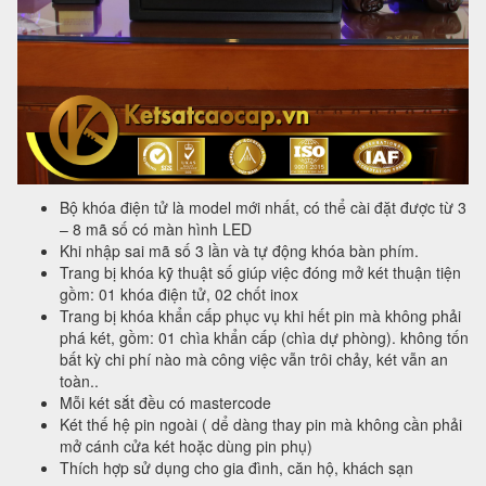
Bộ khóa điện tử là model mới nhất, có thể cài đặt được từ 3
– 8 mã số có màn hình LED
Khi nhập sai mã số 3 lần và tự động khóa bàn phím.
Trang bị khóa kỹ thuật số giúp việc đóng mở két thuận tiện
gồm: 01 khóa điện tử, 02 chốt inox
Trang bị khóa khẩn cấp phục vụ khi hết pin mà không phải
phá két, gồm: 01 chìa khẩn cấp (chìa dự phòng). không tốn
bất kỳ chi phí nào mà công việc vẫn trôi chảy, két vẫn an
toàn..
Mỗi két sắt đều có mastercode
Két thế hệ pin ngoài ( dể dàng thay pin mà không cần phải
mở cánh cửa két hoặc dùng pin phụ)
Thích hợp sử dụng cho gia đình, căn hộ, khách sạn