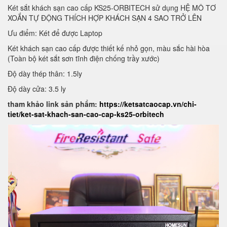
Két sắt khách sạn cao cấp KS25-ORBITECH sử dụng HỆ MÔ TƠ
XOẮN TỰ ĐỘNG THÍCH HỢP KHÁCH SẠN 4 SAO TRỞ LÊN
Ưu điểm: Két để được Laptop
Két khách sạn cao cấp được thiết kế nhỏ gọn, màu sắc hài hòa
(Toàn bộ két sắt sơn tĩnh điện chống trầy xước)
Độ dày thép thân: 1.5ly
Độ dày cửa: 3.5 ly
tham khảo link sản phẩm:
https://ketsatcaocap.vn/chi-
tiet/ket-sat-khach-san-cao-cap-ks25-orbitech