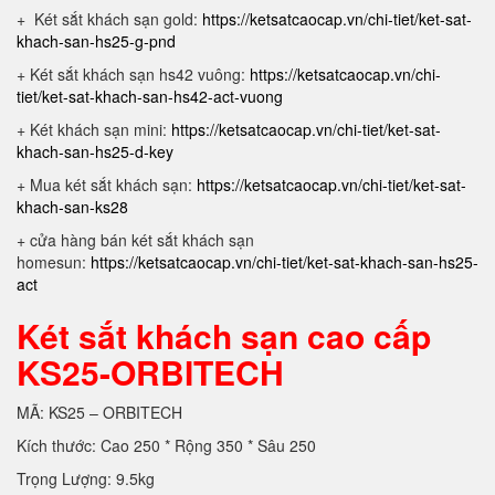
+ Két sắt khách sạn gold:
https://ketsatcaocap.vn/chi-tiet/ket-sat-
khach-san-hs25-g-pnd
+ Két sắt khách sạn hs42 vuông:
https://ketsatcaocap.vn/chi-
tiet/ket-sat-khach-san-hs42-act-vuong
+ Két khách sạn mini:
https://ketsatcaocap.vn/chi-tiet/ket-sat-
khach-san-hs25-d-key
+ Mua két sắt khách sạn:
https://ketsatcaocap.vn/chi-tiet/ket-sat-
khach-san-ks28
+ cửa hàng bán két sắt khách sạn
homesun:
https://ketsatcaocap.vn/chi-tiet/ket-sat-khach-san-hs25-
act
Két sắt khách sạn cao cấp
KS25-ORBITECH
MÃ: KS25 – ORBITECH
Kích thước: Cao 250 * Rộng 350 * Sâu 250
Trọng Lượng: 9.5kg