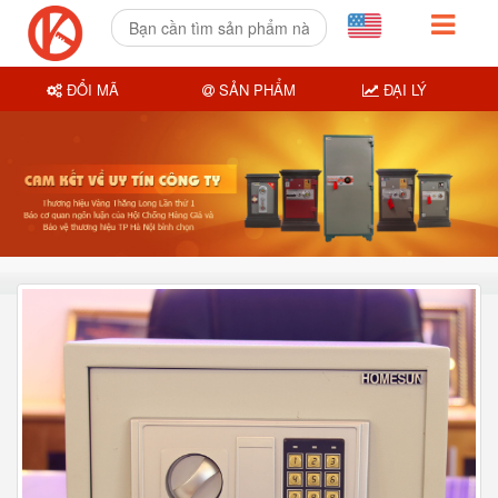
ĐỔI MÃ
SẢN PHẨM
ĐẠI LÝ