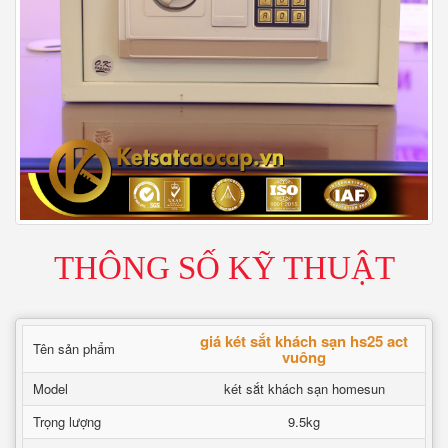
THÔNG SỐ KỸ THUẬT
giá két sắt khách sạn hs25 act
Tên sản phẩm
vuông
Model
két sắt khách sạn homesun
Trọng lượng
9.5kg