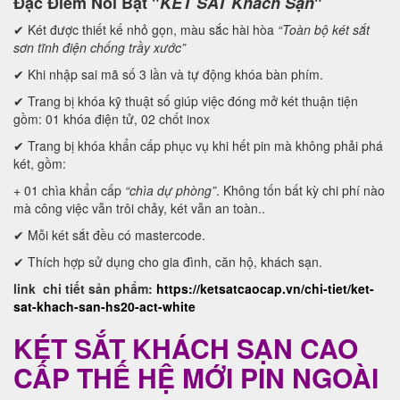
Đặc Điểm Nỗi Bật "
KÉT SẮT Khách Sạn
"
✔ Két được thiết kế nhỏ gọn, màu sắc hài hòa
“Toàn bộ két sắt
s
ơn tĩnh điện chống trầy xước”
✔ Khi nhập sai mã số 3 lần và tự động khóa bàn phím.
✔ Trang bị khóa kỹ thuật số giúp việc đóng mở két thuận tiện
gồm: 01 khóa điện tử, 02 chốt inox
✔ Trang bị khóa khẩn cấp phục vụ khi hết pin mà không phải phá
két, gồm:
+ 01 chìa khẩn cấp
“chìa dự phòng”
. Không tốn bất kỳ chi phí nào
mà công việc vẫn trôi chảy, két vẫn an toàn..
✔ Mỗi két sắt đều có mastercode.
✔ Thích hợp sử dụng cho gia đình, căn hộ, khách sạn.
link chi tiết sản phẩm:
https://ketsatcaocap.vn/chi-tiet/ket-
sat-khach-san-hs20-act-white
KÉT SẮT KHÁCH SẠN CAO
CẤP THẾ HỆ MỚI PIN NGOÀI