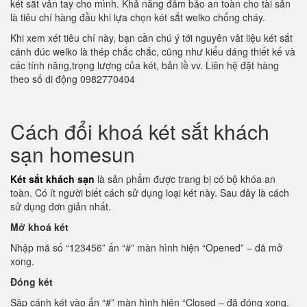
két sắt vân tay cho mình. Khả năng đảm bảo an toàn cho tài sản
là tiêu chí hàng đầu khi lựa chọn két sắt welko chống cháy.
Khi xem xét tiêu chí này, bạn cần chú ý tới nguyên vât liệu két sắt
cánh đúc welko là thép chắc chắc, cũng như kiểu dáng thiết kế và
các tính năng,trọng lượng của két, bản lề vv. Liên hệ đặt hàng
theo số di động 0982770404
Cách đổi khoá két sắt khách
sạn homesun
Két sắt khách sạn
là sản phẩm được trang bị có bộ khóa an
toàn. Có ít người biết cách sử dụng loại két này. Sau đây là cách
sử dụng đơn giản nhất.
Mở khoá két
Nhập mã số “123456” ấn “#” màn hình hiện “Opened” – đã mở
xong.
Đóng két
Sập cánh két vào ấn “#” màn hình hiện “Closed – đã đóng xong.