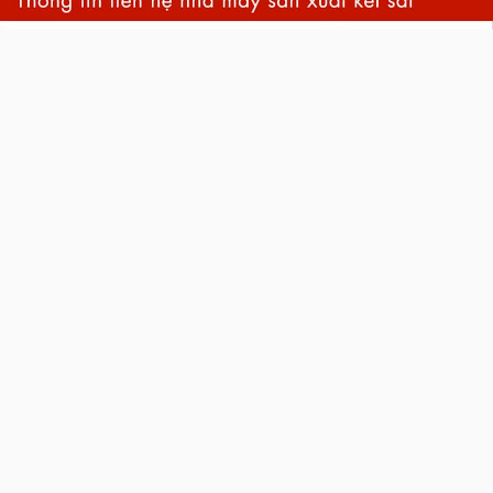
back
to
top