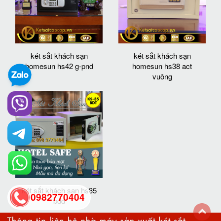
két sắt khách sạn
két sắt khách sạn
homesun hs42 g-pnd
homesun hs38 act
vuông
két sắt khách sạn hs35
0982770404
bdd