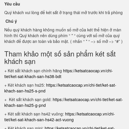
Yêu cầu
Quý khách vui lòng để két sắt ở trạng thái mở trước khi trả phòng
Chú ý
Nếu quý khách hàng không muốn số mở của két thể hiện ở màn
hình thì Quý khách nên dùng phím “ * “ cùng với số mở của quý
khách để được an toàn và bảo mật. ( nhấn “ * “ –> số mở –> “#” )
Tham khảo một số sản phẩm két sắt
khách sạn
+ Két sắt khách sạn chính hãng
https://ketsatcaocap.vn/chi-
tiet/ket-sat-khach-san-hs38-bdt
+ Két khách sạn hs25:
https://ketsatcaocap.vn/chi-tiet/ket-sat-
khach-san-hs25-s-pnd
+ Két sắt khách sạn gold:
https://ketsatcaocap.vn/chi-tiet/ket-sat-
khach-san-hs25-g-pnd
+ Két sắt khách sạn hs42 vuông:
https://ketsatcaocap.vn/chi-
tiet/ket-sat-khach-san-hs42-act-vuong
+ Két khách sạn mini:
https://ketsatcaocap.vn/chi-tiet/ket-sat-