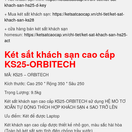
khach-san-hs25-d-key
+ Mua két sắt khách sạn:
https://ketsatcaocap.vn/chi-tiet/ket-sat-
khach-san-ks28
+ cửa hàng bán két sắt khách sạn
homesun:
https://ketsatcaocap.vn/chi-tiet/ket-sat-khach-san-hs25-
act
Két sắt khách sạn cao cấp
KS25-ORBITECH
MÃ: KS25 – ORBITECH
Kích thước: Cao 250 * Rộng 350 * Sâu 250
Trọng Lượng: 9.5kg
Két sắt khách sạn cao cấp KS25-ORBITECH sử dụng HỆ MÔ TƠ
XOẮN TỰ ĐỘNG THÍCH HỢP KHÁCH SẠN 4 SAO TRỞ LÊN
Ưu điểm: Két để được Laptop
Két khách sạn cao cấp được thiết kế nhỏ gọn, màu sắc hài hòa
(Toàn bộ két sắt sơn tĩnh điện chống trầy xước)