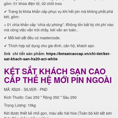
gồm: 01 khóa điện tử, 02 chốt inox
✔ Trang bị khóa khẩn cấp phục vụ khi hết pin mà không phải phá
két, gồm:
+ 01 chìa khẩn cấp
“chìa dự phòng”
. Không tốn bất kỳ chi phí nào
mà công việc vẫn trôi chảy, két vẫn an toàn..
✔ Mỗi két sắt đều có mastercode.
✔ Thích hợp sử dụng cho gia đình, căn hộ, khách sạn.
link chi tiết sản phẩm:
https://ketsatcaocap.vn/chi-tiet/ket-
sat-khach-san-hs20-act-white
KÉT SẮT KHÁCH SẠN CAO
CẤP THẾ HỆ MỚI PIN NGOÀI
MÃ: KS25 - SILVER - PND
Kích Thước: Cao 250 * Rộng 350 * Sâu 250
Trọng Lượng: 10kg
Két được thiết kế nhỏ gọn, màu sắc hài hòa (Toàn bộ két sắt sơn