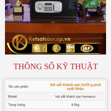
THÔNG SỐ KỸ THUẬT
két sắt khách sạn hs35 g-pnd
Tên sản phẩm
xuất khẩu
Model
két sắt khách sạn homesun
Trọng lượng
9.5kg