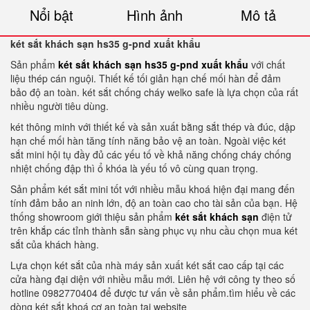
Nổi bật
Hình ảnh
Mô tả
két sắt khách sạn hs35 g-pnd xuất khẩu
Sản phẩm
két sắt khách sạn hs35 g-pnd xuất khẩu
với chất
liệu thép cán nguội. Thiết kế tối giản hạn chế mối hàn để đảm
bảo độ an toàn. két sắt chống cháy welko safe là lựa chọn của rất
nhiều người tiêu dùng.
két thông minh với thiết kế và sản xuất bằng sắt thép và đúc, dập
hạn chế mối hàn tăng tính năng bảo vệ an toàn. Ngoài việc két
sắt mini hội tụ đầy đủ các yếu tố về khả năng chống cháy chống
nhiệt chống đập thì ổ khóa là yếu tố vô cùng quan trọng.
Sản phẩm két sắt mini tốt với nhiều mẫu khoá hiện đại mang đến
tính đảm bảo an ninh lớn, độ an toàn cao cho tài sản của bạn. Hệ
thống showroom giới thiệu sản phẩm
két sắt khách sạn
điện tử
trên khắp các tỉnh thành sẵn sàng phục vụ nhu cầu chọn mua két
sắt của khách hàng.
Lựa chọn két sắt của nhà máy sản xuất két sắt cao cấp tại các
cửa hàng đại diện với nhiều mẫu mới. Liên hệ với công ty theo số
hotline 0982770404 để được tư vấn về sản phẩm.tìm hiểu về các
dòng két sắt khoá cơ an toàn tại website