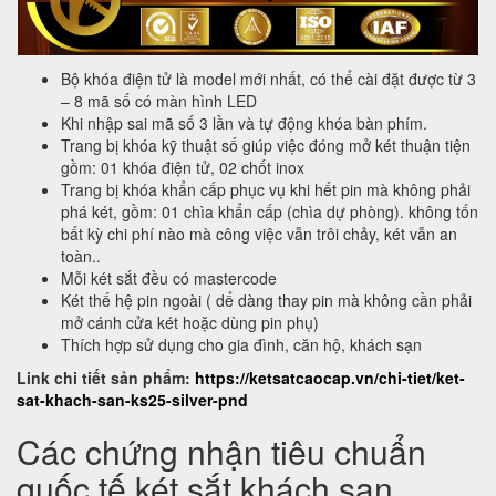
Bộ khóa điện tử là model mới nhất, có thể cài đặt được từ 3
– 8 mã số có màn hình LED
Khi nhập sai mã số 3 lần và tự động khóa bàn phím.
Trang bị khóa kỹ thuật số giúp việc đóng mở két thuận tiện
gồm: 01 khóa điện tử, 02 chốt inox
Trang bị khóa khẩn cấp phục vụ khi hết pin mà không phải
phá két, gồm: 01 chìa khẩn cấp (chìa dự phòng). không tốn
bất kỳ chi phí nào mà công việc vẫn trôi chảy, két vẫn an
toàn..
Mỗi két sắt đều có mastercode
Két thế hệ pin ngoài ( dể dàng thay pin mà không cần phải
mở cánh cửa két hoặc dùng pin phụ)
Thích hợp sử dụng cho gia đình, căn hộ, khách sạn
Link chi tiết sản phẩm:
https://ketsatcaocap.vn/chi-tiet/ket-
sat-khach-san-ks25-silver-pnd
Các chứng nhận tiêu chuẩn
quốc tế két sắt khách sạn