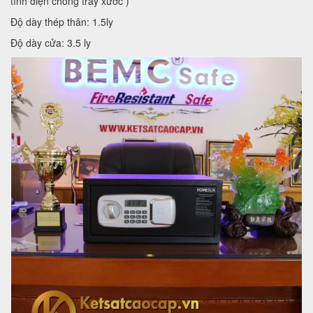
tĩnh điện chống trầy xước )
Độ dày thép thân: 1.5ly
Độ dày cửa: 3.5 ly