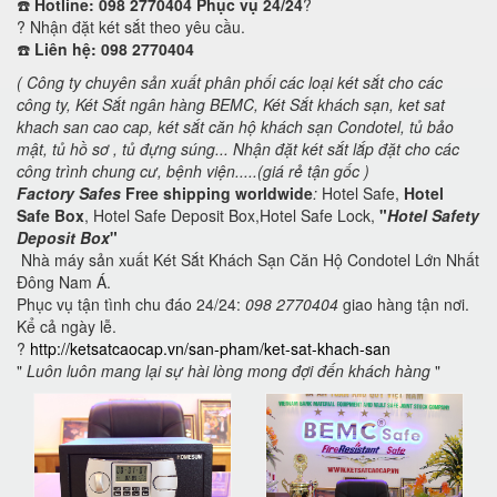
☎️
Hotline: 098 2770404 Phục vụ 24/24
?
? Nhận đặt két sắt theo yêu cầu.
☎️
Liên hệ: 098 2770404
( Công ty chuyên sản xuất phân phối các loại két sắt cho các
công ty, Két Sắt ngân hàng BEMC, Két Sắt khách sạn,
ket sat
khach san cao cap, két sắt căn hộ khách sạn Condotel,
tủ bảo
mật, tủ hồ sơ , tủ đựng súng... Nhận đặt két sắt lắp đặt cho các
công trình chung cư, bệnh viện.....(giá rẻ tận gốc )
Factory Safes
Free shipping worldwide
:
Hotel Safe,
Hotel
Safe Box
, Hotel Safe Deposit Box,Hotel Safe Lock,
"
Hotel Safety
Deposit Box
"
Nhà máy sản xuất Két Sắt Khách Sạn Căn Hộ Condotel Lớn Nhất
Đông Nam Á.
Phục vụ tận tình chu đáo 24/24:
098 2770404
giao hàng tận nơi.
Kể cả ngày lễ.
?
http://ketsatcaocap.vn/san-pham/ket-sat-khach-san
"
Luôn luôn mang lại sự hài lòng mong đợi đến khách hàng
"