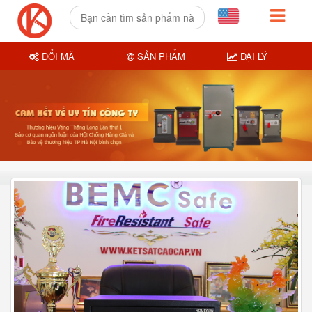
ĐỔI MÃ
SẢN PHẨM
ĐẠI LÝ