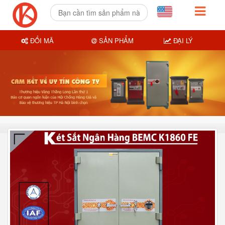
ĐỔI MÃ
SẢN PHẨM
ĐẠI LÝ