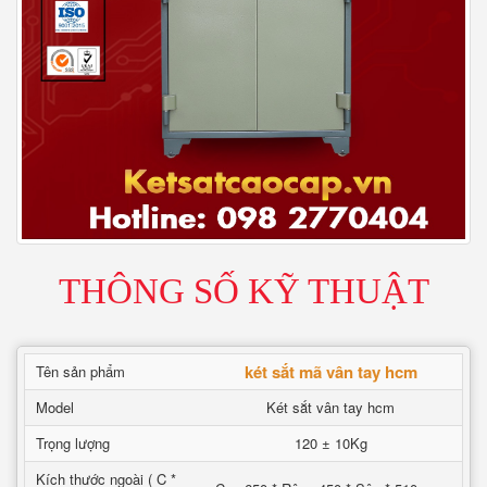
THÔNG SỐ KỸ THUẬT
két sắt mã vân tay hcm
Tên sản phẩm
Model
Két sắt vân tay hcm
Trọng lượng
120 ± 10Kg
Kích thước ngoài ( C *