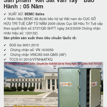
Hành : 05 Năm
✔ XUẤT XỨ:
BEMC Safes
✔ Nhãn hiệu BEMC đã được bảo hộ tại Việt nam do CỤC SỞ
HỮU TRÍ TUỆ CẤP TỪ NĂM 2009 (được Cục Sở Hữu Trí Tuệ cấp
theo quyết định số 3737/QĐ-SHTT ngày 24/2/2009 Chứng nhận
nhãn hiệu số: 120132)
Sản phẩm sản xuất theo tiêu chuẩn Quốc tế:
✔ SGS Iso 9001:2015
✔ Chứng nhận số: VN 16/0059
✔ Chứng nhận VINCAS 049-QMS (IAF)
✔ TCCS 01:2010/VTNH&ATKQ