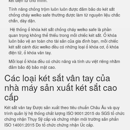
két điện tử cho mình.
Tính năng chống trộm luôn luôn được đảm bảo do két sắt
chống cháy welko safe thường được làm từ nguyên liệu chắc
chắn, dày dặn.
Hệ thống ổ khóa két sắt chống cháy welko safe là phần
quan trọng không thể thiếu trong mỗi chiếc két sắt. Ổ khóa
luôn bảo vệ an toàn cho tài sản của gia đình bạn, mỗi chiếc
két sắt cánh đúc welko đều có những loại ổ khóa cơ, ổ khóa
điện tử, ổ khóa vân tay.
Mỗi loại ổ khóa đều có chức năng và tính ưu việt riêng nhằm
đảm bảo độ bảo mật cao.
Các loại két sắt vân tay của
nhà máy sản xuất két sắt cao
cấp
Két sắt vân tay Được sản xuất theo tiêu chuẩn Châu Âu và quy
trình quản lý hệ thống chất lượng ISO 9001:2015 do SGS tổ chức
chứng nhận Thụy Sỹ cấp và chứng nhận môi trường sản phẩn
ISO 14001:2015 Do tổ chức chứng nhận Úc cấp.