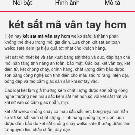
Nổi bật
Hình ảnh
Mô tả
két sắt mã vân tay hcm
Hiện nay
két sắt mã vân tay hcm
welko safe là thành phần
không thể thiếu trong mỗi gia đình. Lựa chọn két sắt an toàn
welko safe đem lại hiệu quả tốt nhất cho khách hàng.
Két sắt với thiết kế và sản xuất bằng sắt thép và đúc, dập hạn chế
mối hàn tăng tính năng an toàn, bảo mật. Các loại két vân tay, két
điện tử, két chống cháy, chính hãng, chất lượng đảm bảo được
sơn bằng công nghệ sơn tĩnh điện cho màu sắc rõ ràng, hiện đại,
bóng đẹp và tạo cảm giác sần sần khi sờ tay vào.
Các loại két làm giả thường kém chất lượng được sơn bằng công
nghệ thường nên màu sắc kém sắt nét hơn so với két sắt thật và
khi sờ vào có cảm giác nhẵn, mịn.
két sắt welko chống cháy có màu sắc sắc nét, bóng đẹp hơn hẳn
so với két sắt kém chất lượng. Tính năng chống trộm luôn luôn
được đảm bảo do két sắt chống cháy welko safe thường được làm
từ nguyên liệu chắc chắn, dày dặn.