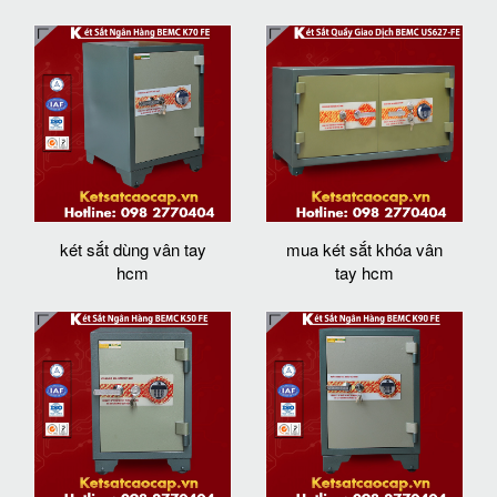
két sắt dùng vân tay
mua két sắt khóa vân
hcm
tay hcm