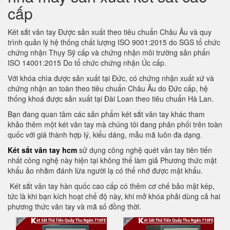
cấp
Két sắt vân tay Được sản xuất theo tiêu chuẩn Châu Âu và quy
trình quản lý hệ thống chất lượng ISO 9001:2015 do SGS tổ chức
chứng nhận Thụy Sỹ cấp và chứng nhận môi trường sản phẩn
ISO 14001:2015 Do tổ chức chứng nhận Úc cấp.
Với khóa chìa được sản xuất tại Đức, có chứng nhận xuất xứ và
chứng nhận an toàn theo tiêu chuẩn Châu Âu do Đức cấp, hệ
thống khoá được sản xuất tại Đài Loan theo tiêu chuẩn Hà Lan.
Bạn đang quan tâm các sản phẩm két sắt vân tay khác tham
khảo thêm một két vân tay mà chúng tôi đang phân phối trên toàn
quốc với giá thành hợp lý, kiểu dáng, mẫu mã luôn đa dạng.
Két sắt vân tay hcm
sử dụng công nghệ quét vân tay tiên tiến
nhất công nghệ này hiện tại không thể làm giả Phương thức mật
khẩu ảo nhằm đánh lừa người lạ có thể nhớ được mật khẩu.
Két sắt vân tay hàn quốc cao cấp có thêm cơ chế bảo mật kép,
tức là khi bạn kích hoạt chế độ này, khi mở khóa phải dùng cả hai
phương thức vân tay và mã số đồng thời.