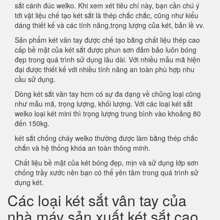
sắt cánh đúc welko. Khi xem xét tiêu chí này, bạn cần chú ý
tới vật liệu chế tạo két sắt là thép chắc chắc, cũng như kiểu
dáng thiết kế và các tính năng,trọng lượng của két, bản lề vv.
Sản phẩm két vân tay được chế tạo bằng chất liệu thép cao
cấp bề mặt của két sắt được phun sơn đảm bảo luôn bóng
đẹp trong quá trình sử dụng lâu dài. Với nhiều mẫu mã hiện
đại được thiết kế với nhiều tính năng an toàn phù hợp nhu
cầu sử dụng.
Dòng két sắt vân tay hcm có sự đa dạng về chủng loại cũng
như mẫu mã, trọng lượng, khối lượng. Với các loại két sắt
welko loại két mini thì trọng lượng trung bình vào khoảng 80
đến 150kg.
két sắt chống cháy welko thường được làm bằng thép chắc
chắn và hệ thống khóa an toàn thông minh.
Chất liệu bề mặt của két bóng đẹp, mịn và sử dụng lớp sơn
chống trầy xước nên bạn có thể yên tâm trong quá trình sử
dụng két.
Các loại két sắt vân tay của
nhà máy sản xuất két sắt cao