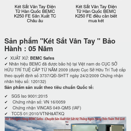
Két Sắt Vân Tay Điện
Két Sắt Vân Tay Điện
Tử Hàn Quốc BEMC
Tử Hàn Quốc BEMC
K250 FE Sản Xuất TC
K250 FE điều cần biết
Châu âu
mua két
Sản phẩm "
Két Sắt Vân Tay " Bảo
Hành : 05 Năm
✔ XUẤT XỨ:
BEMC Safes
✔ Nhãn hiệu BEMC đã được bảo hộ tại Việt nam do CỤC SỞ
HỮU TRÍ TUỆ CẤP TỪ NĂM 2009 (được Cục Sở Hữu Trí Tuệ cấp
theo quyết định số 3737/QĐ-SHTT ngày 24/2/2009 Chứng nhận
nhãn hiệu số: 120132)
Sản phẩm sản xuất theo tiêu chuẩn Quốc tế:
✔ SGS Iso 9001:2015
✔ Chứng nhận số: VN 16/0059
✔ Chứng nhận VINCAS 049-QMS (IAF)
✔ TCCS 01:2010/VTNH&ATKQ