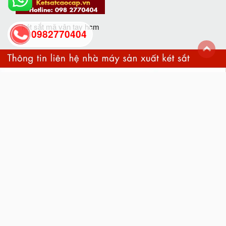
két sắt mã vân tay hcm
0982770404
back
to
top