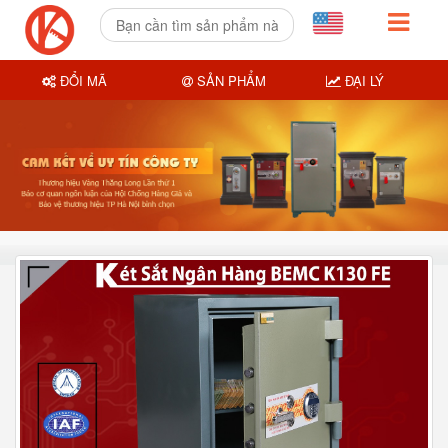
ĐỔI MÃ
SẢN PHẨM
ĐẠI LÝ