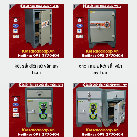
két sắt điện tử vân tay
chọn mua két sắt vân
hcm
tay hcm