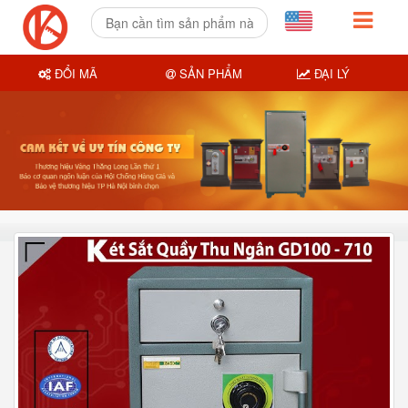
ĐỔI MÃ
SẢN PHẨM
ĐẠI LÝ