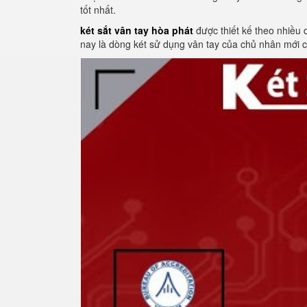
tốt nhất.
két sắt vân tay hòa phát
được thiết kế theo nhiều
nay là dòng két sử dụng vân tay của chủ nhân mới c