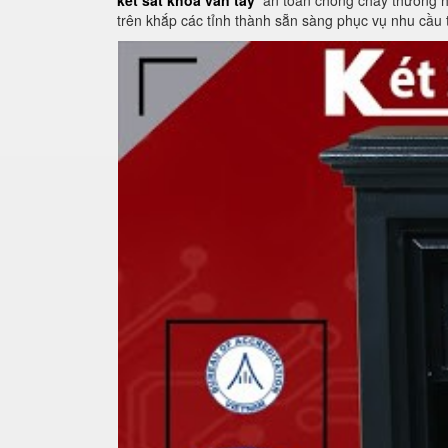
két sắt khoá vân tay
an toàn chống cháy thương hiệ
trên khắp các tỉnh thành sẵn sàng phục vụ nhu cầu 