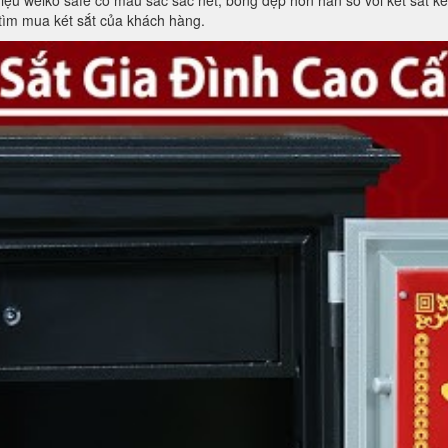
u welko safe có màu sắc sắc nét, bóng đẹp hơn hẳn so với két sắt ké
tìm mua két sắt của khách hàng.