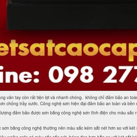
ng vân tay còn rất tiện lợi và nhanh chóng. không chỉ đảm bảo an toàn
sơn chống trầy xước. Công nghệ sơn hiện đại đảm bảo an toàn và bền 
t lượng đảm bảo được sơn bằng công nghệ sơn tĩnh điện cho màu sắc r
c sơn bằng công nghệ thường nên màu sắc kém sắt nét hơn so với két s