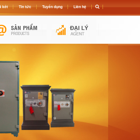
 két
Tin tức
Tuyển dụng
Liên hệ