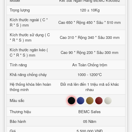
Model
Két Sắt Ngân Hàng BEMC K50SB2
Trọng lượng
120 ± 10Kg
Kích thước ngoài ( C *
Cao 650 * Rộng 450 * Sâu * 510 mm
R * S ) mm
Kích thước sử dụng ( C
Cao 310 * Rộng 340 * Sâu 330 mm
* R * S ) mm
Kích thước ngăn kéo (
Cao 90 * Rộng 230 * Sâu 300 mm
C * R * S ) mm
Tính năng
An Toàn Chống trộm
Khả năng chống cháy
1000 - 1200°C
Hệ thống khóa liên hoàn
Đổi mã lên đến 1 triệu mã số khác
thông minh
nhau
Đen
Xanh
Nâu
Đỏ
Trắng
Mầu sắc
Thương hiệu
BEMC Safes
Bảo hành
05 Năm
Giá
5,500,000 VNĐ