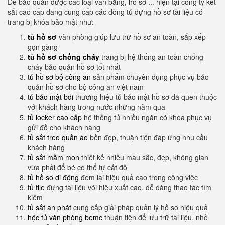
Để bảo quản được các loại văn bằng, hồ sơ ... hiện tại công ty két
sắt cao cấp đang cung cấp các dòng tủ đựng hồ sơ tài liệu có
trang bị khóa bảo mật như:
tủ hồ sơ
văn phòng giúp lưu trữ hồ sơ an toàn, sắp xếp
gọn gàng
tủ hồ sơ chống cháy
trang bị hệ thống an toàn chống
cháy bảo quản hồ sơ tốt nhất
tủ hồ sơ bộ công an
sản phẩm chuyên dụng phục vụ bảo
quản hồ sơ cho bộ công an việt nam
tủ bảo mật bdi
thương hiệu tủ bảo mật hồ sơ đã quen thuộc
với khách hàng trong nước những năm qua
tủ locker cao cấp
hệ thống tủ nhiều ngăn có khóa phục vụ
gửi đồ cho khách hàng
tủ sắt treo quần áo
bền đẹp, thuận tiện đáp ứng nhu cầu
khách hàng
tủ sắt mầm mon
thiết kế nhiều màu sắc, đẹp, không gian
vừa phải để bé có thể tự cất đồ
tủ hồ sơ di động
đem lại hiệu quả cao trong công việc
tủ file
đựng tài liệu với hiệu xuất cao, dễ dàng thao tác tìm
kiếm
tủ sắt an phát
cung cấp giải pháp quản lý hồ sơ hiệu quả
hộc tủ văn phòng bemc
thuận tiện để lưu trữ tài liệu, nhỏ