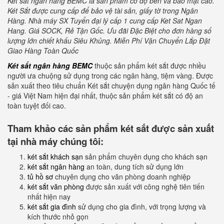
Két sắt ngân hàng BEMC là sản phẩm có độ bền và bảo mật cao.
Két Sắt được cung cấp để bảo vệ tài sản, giấy tờ trong Ngân
Hàng. Nhà máy SX Tuyển đại lý cấp 1 cung cấp Ket Sat Ngan
Hang. Giá SOCK, Rẻ Tận Gốc. Ưu đãi Đặc Biệt cho đơn hàng số
lượng lớn chiết khấu Siêu Khủng. Miễn Phí Vận Chuyển Lắp Đặt
Giao Hàng Toàn Quốc
Két sắt ngân hàng BEMC
thuộc sản phẩm
két sắt được nhiều
người ưa chuộng sử dụng trong các ngân hàng, tiệm vàng. Được
sản xuất theo tiêu chuẩn Két sắt chuyện dụng ngân hàng Quốc tế
- giá Việt Nam hiện đại nhất, thuộc sản phẩm két sắt có độ an
toàn tuyệt đối cao.
Tham khảo các sản phẩm két sắt được sản xuất
tại nhà máy chúng tôi:
két sắt khách sạn
sản phẩm chuyên dụng cho khách sạn
két sắt ngân hàng
an toàn, dung tích sử dụng lớn
tủ hồ sơ
chuyên dụng cho văn phòng doanh nghiệp
két sắt văn phòng
được sản xuất với công nghệ tiên tiến
nhất hiện nay
két sắt gia đình
sử dụng cho gia đình, với trọng lượng và
kích thước nhỏ gọn