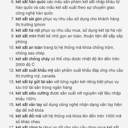
két sắt hàn quốc
các mẫu sản phẩm két sắt nhập khẩu từ
hàn quốc và các mẫu két sắt xuất theo sự chuyển giao
công nghệ hàn quốc
két sắt sài gòn
phục vụ nhu cầu sử dụng cho khách hàng
thị trường tphcm
két sắt hà nội
phục vụ nhu cầu mua, sử dụng két tại hà nội
két sắt mini
thiết kế nhỏ gọn an toàn, thuận tiện để sắp xếp
phòng
két sắt an toàn
trang bị hệ thống mã khóa chống trộm,
chống sao chép
két sắt chống cháy
có thể chịu được nhiệt độ lên đến trên
2000 độ C
két sắt xuất khẩu mỹ
sản phẩm xuất khẩu đáp ứng nhu cầu
thị trường mỹ, canada
két sắt ký gửi tài sản
với từng ngăn két riêng biệt phục vụ
lưu trữ tài sản trong ngân hàng
két sắt siêu cường
được sản xuất với nguyên vật liệu nhập
khẩu 100%
két sắt vân tay
sử dụng công nghệ nhận dạng vân tay hiện
đại để mở khóa
két sắt đổi mã
với hệ thống mã khóa lên đến trên 1000 mã
số khác nhau
két sắt công ty
phục vụ tốt cho nhu cầu chọn mua két sắt