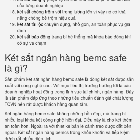
của từng doanh nghiệp
két sắt chông trộm
với trọng lượng lớn vì vậy nó có khả
năng chống bê trộm hiệu quả
két sắt tài lộc
chuyên dụng, nhỏ gọn, an toàn phục vụ gia
đình
két sắt báo động
trang bị hệ thống mã khóa báo động khi
có sự va chạm
Két sắt ngân hàng bemc safe
là gì?
Sản phẩm két sắt ngân hàng bemc safe là dòng két sắt được sản
xuất với công nghệ cao. Với mục tiêu thị trường hướng tới là các
doanh nghiệp hoạt động trong lĩnh vực tài chính, ngân hàng. Đây
là sản phẩm đáp ứng theo những tiêu chuẩn đánh giá chất lượng
TCVN nên rất được khách hàng quan tâm.
Két ngân hàng bemc safe không những bền đẹp, mà trang bị
nhiều loại khóa két công nghệ hiện đại. Điều này là cho két thêm
an toàn hơn. Ngoài ra với thiết kế bản lề cánh treo được đặt bên
ngoài. Két sắt ngân hàng bemcs trông khỏe khoắn và tiếp kiệm
được rất nhiều diện tích.