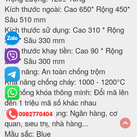
Kích thước ngoài: Cao 650* Rộng 450*
Sâu 510 mm
Kích thước sử dụng: Cao 310 * Rộng
340 * Sâu 330 mm
Kích thước khay tiền: Cao 90 * Rộng
230 * Sâu 300 mm
Tính năng: An toàn chống trộm
Khả năng chống cháy: 1000 - 1200°C
Hệ thống khóa thông minh: Đổi mã lên
đến 1 triệu mã số khác nhau
Thích hợp sử dụng:
Ngân hàng, cơ
0982770404
quan, siêu thị, nhà hàng...
Mầu sắc: Blue
back