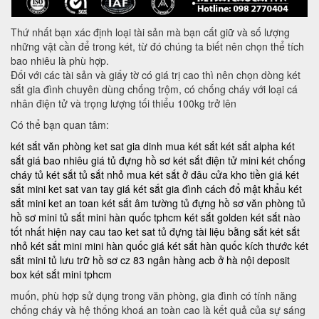
Thứ nhất bạn xác định loại tài sản mà bạn cất giữ và số lượng
những vật cần để trong két, từ đó chúng ta biết nên chọn thể tích
bao nhiêu là phù hợp.
Đối với các tài sản và giấy tờ có giá trị cao thì nên chọn dòng két
sắt gia đình chuyên dùng chống trộm, có chống cháy với loại cá
nhân điện tử và trọng lượng tối thiểu 100kg trở lên
Có thể bạn quan tâm:
két sắt văn phòng
ket sat gia dinh
mua két sắt
két sắt alpha
két
sắt giá bao nhiêu
giá tủ đựng hồ sơ
két sắt điện tử mini
két chống
cháy
tủ két sắt
tủ sắt nhỏ
mua két sắt ở đâu
cửa kho tiền
giá két
sắt mini
ket sat van tay
giá két sắt gia đình
cách đổ mật khẩu két
sắt mini
ket an toan
két sắt âm tường
tủ đựng hồ sơ văn phòng
tủ
hồ sơ mini
tủ sắt mini hàn quốc tphcm
két sắt golden
két sắt nào
tốt nhất hiện nay
cau tao ket sat
tủ đựng tài liệu bằng sắt
két sắt
nhỏ
két sắt mini mini hàn quốc
giá két sắt hàn quốc
kích thước két
sắt mini
tủ lưu trữ hồ sơ
cz 83
ngân hàng acb ở hà nội
deposit
box
két sắt mini tphcm
muốn, phù hợp sử dụng trong văn phòng, gia đình có tính năng
chống cháy và hệ thống khoá an toàn cao là kết quả của sự sáng