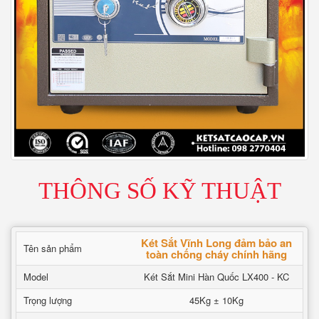
THÔNG SỐ KỸ THUẬT
Két Sắt Vĩnh Long đảm bảo an
Tên sản phẩm
toàn chống cháy chính hãng
Model
Két Sắt Mini Hàn Quốc LX400 - KC
Trọng lượng
45Kg ± 10Kg