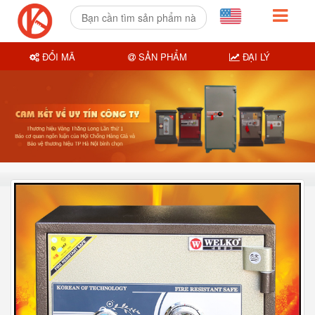
ĐỔI MÃ
SẢN PHẨM
ĐẠI LÝ