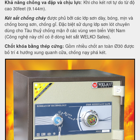
Khả năng chống va đập và chịu lực
: Khi cho két rơi tự do từ độ
cao 30feet (9.144m).
Két sắt chống cháy
được phủ bởi các lớp sơn dày, bóng, mịn và
chống bong sơn, chống gỉ. Đặc biệt sử dụng lớp sơn lót chuyên
dùng cho Tàu thuỷ chống mặn ở các vùng ven biển Việt Nam
(Công nghệ này chỉ có ở dòng két sắt WELKO Safes).
Chốt khóa bằng thép cứng:
Gồm nhiều chốt an toàn Ø30 được
bố trí 4 hướng xung quanh cửa, chống nạy phá két.