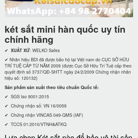
két sắt mini hàn quốc uy tín
chính hãng
✔
XUẤT XỨ
: WELKO Safes
✔ Nhãn hiệu BDI đã được bảo hộ tại Việt nam do CỤC SỞ HỮU
TRÍ TUỆ CẤP TỪ NĂM 2009 (được Cục Sở Hữu Trí Tuệ cấp theo
quyết định số 3737/QĐ-SHTT ngày 24/2/2009 Chứng nhận nhãn
hiệu số: 120132)
Sản phẩm sản xuất theo tiêu chuẩn Quốc tế:
✔ SGS Iso 9001:2015
✔ Chứng nhận số: VN 16/0059
✔ Chứng nhận VINCAS 049-QMS (IAF)
✔ TCCS 01:2010/VTNH&ATKQ
Lựa chọn Két sắt nào để bảo vệ tài sản