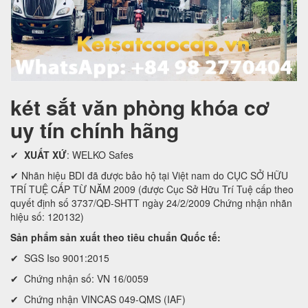
két sắt văn phòng khóa cơ
uy tín chính hãng
✔
XUẤT XỨ
: WELKO Safes
✔ Nhãn hiệu BDI đã được bảo hộ tại Việt nam do CỤC SỞ HỮU
TRÍ TUỆ CẤP TỪ NĂM 2009 (được Cục Sở Hữu Trí Tuệ cấp theo
quyết định số 3737/QĐ-SHTT ngày 24/2/2009 Chứng nhận nhãn
hiệu số: 120132)
Sản phẩm sản xuất theo tiêu chuẩn Quốc tế:
✔ SGS Iso 9001:2015
✔ Chứng nhận số: VN 16/0059
✔ Chứng nhận VINCAS 049-QMS (IAF)