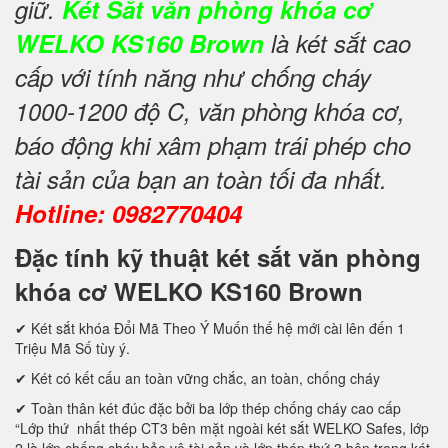
giữ.
Két Sắt văn phòng khóa cơ
WELKO KS160 Brown
là két sắt cao
cấp với tính năng như chống cháy
1000-1200 độ C, văn phòng khóa cơ,
báo động khi xâm phạm trái phép cho
tài sản của bạn an toàn tối đa nhất.
Hotline: 0982770404
Đặc tính kỹ thuật két sắt văn phòng
khóa cơ WELKO KS160 Brown
✔ Két sắt khóa Đổi Mã Theo Ý Muốn thế hệ mới cài lên đến 1
Triệu Mã Số tùy ý.
✔ Két có kết cấu an toàn vững chắc, an toàn, chống cháy
✔ Toàn thân két đúc đặc bởi ba lớp thép chống cháy cao cấp
“Lớp thứ nhất thép CT3 bên mặt ngoài két sắt WELKO Safes, lớp