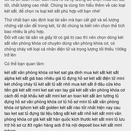
tốt, chất lượng cao nhất. Chúng ta cùng tìm hiểu thêm về các loại
két sắt, để chọn ra loại két sắt phù hợp với bạn nhé!
Thứ nhất bạn xác định loại tài sản mà bạn cất giữ và số lượng
những vật cần để trong két, từ đó chúng ta biết nên chọn thể tích
bao nhiêu là phù hợp.
Đối với các tài sản và giấy tờ có giá trị cao thì nên chọn dòng két
sắt văn phòng khóa cơ chuyên dùng văn phòng khóa cơ, có
chống cháy với loại cá nhân điện tử và trọng lượng tối thiểu 100kg
trở lên
Có thể bạn quan tâm:
két sắt văn phòng khóa cơ
ket sat gia dinh
mua két sắt
két sắt
alpha
két sắt giá bao nhiêu
giá tủ đựng hồ sơ
két sắt điện tử mini
két chống cháy
tủ két sắt
tủ sắt nhỏ
mua két sắt ở đâu
cửa kho
tiền
giá két sắt mini
ket sat van tay
giá két sắt văn phòng khóa cơ
cách đổ mật khẩu két sắt mini
ket an toan
két sắt âm tường
tủ
đựng hồ sơ văn phòng khóa cơ
tủ hồ sơ mini
tủ sắt văn phòng
khóa cơ tphcm
két sắt golden
két sắt nào tốt nhất hiện nay
cau
tao ket sat
tủ đựng tài liệu bằng sắt
két sắt nhỏ
két sắt mini văn
phòng khóa cơ
giá két sắt hàn quốc
kích thước két sắt mini
tủ lưu
trữ hồ sơ
cz 83
ngân hàng acb ở hà nội
deposit box
két sắt mini
tphcm