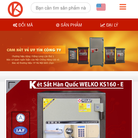
ĐỔI MÃ
SẢN PHẨM
ĐẠI LÝ