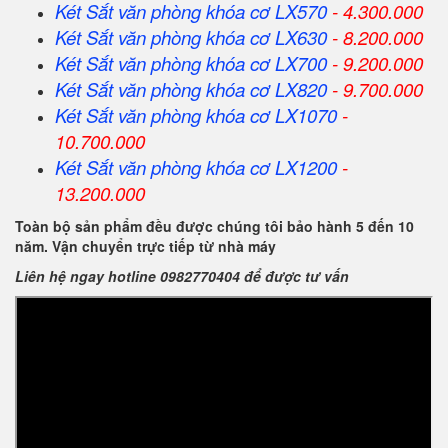
Két Sắt
văn phòng khóa cơ
LX570
- 4.300.000
Két Sắt
văn phòng khóa cơ
LX630
- 8.200.000
Két Sắt
văn phòng khóa cơ
LX700
- 9.200.000
Két Sắt
văn phòng khóa cơ
LX820
- 9.700.000
Két Sắt
văn phòng khóa cơ
LX1070
-
10.700.000
Két Sắt
văn phòng khóa cơ
LX1200
-
13.200.000
Toàn bộ sản phẩm đều được chúng tôi bảo hành 5 đến 10
năm. Vận chuyển trực tiếp từ nhà máy
Liên hệ ngay hotline 0982770404 để được tư vấn