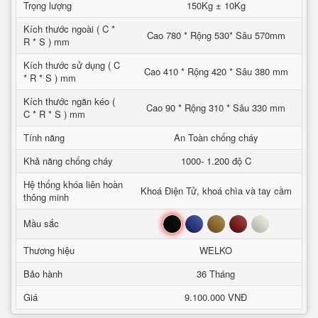
Trọng lượng
150Kg ± 10Kg
Kích thước ngoài ( C *
Cao 780 * Rộng 530* Sâu 570mm
R * S ) mm
Kích thước sử dụng ( C
Cao 410 * Rộng 420 * Sâu 380 mm
* R * S ) mm
Kích thước ngăn kéo (
Cao 90 * Rộng 310 * Sâu 330 mm
C * R * S ) mm
Tính năng
An Toàn chống cháy
Khả năng chống cháy
1000- 1.200 độ C
Hệ thống khóa liên hoàn
Khoá Điện Tử, khoá chìa và tay cầm
thông minh
Đen
Xanh
Nâu
Đỏ
Trắng
Mầu sắc
Thương hiệu
WELKO
Bảo hành
36 Tháng
Giá
9.100.000 VNĐ