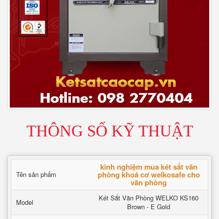
THÔNG SỐ KỸ THUẬT
kinh nghiệm mua két sắt văn
phòng khoá cơ welkosafe cho
Tên sản phẩm
văn phòng
Két Sắt Văn Phòng WELKO KS160
Model
Brown - E Gold