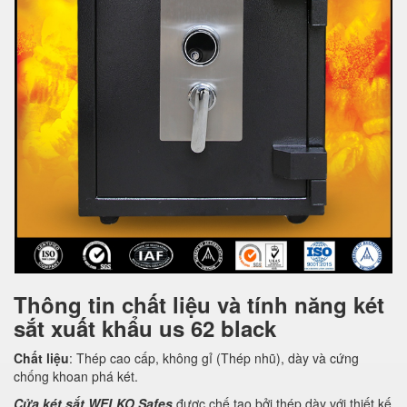
Thông tin chất liệu và tính năng két
sắt xuất khẩu us 62 black
Chất liệu
: Thép cao cấp, không gỉ (Thép nhũ), dày và cứng
chống khoan phá két.
Cửa két sắt WELKO Safes
được chế tạo bởi thép dày với thiết kế