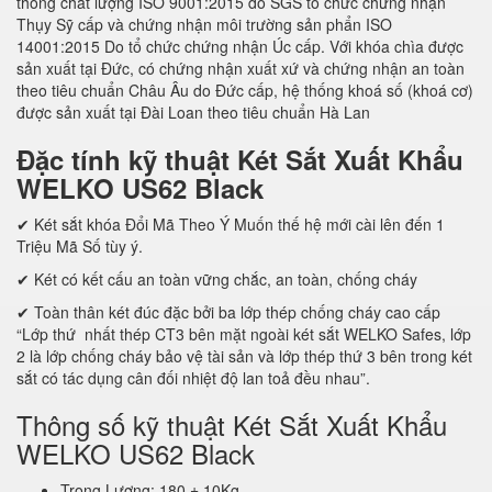
thống chất lượng ISO 9001:2015 do SGS tổ chức chứng nhận
Thụy Sỹ cấp và chứng nhận môi trường sản phẩn ISO
14001:2015 Do tổ chức chứng nhận Úc cấp. Với khóa chìa được
sản xuất tại Đức, có chứng nhận xuất xứ và chứng nhận an toàn
theo tiêu chuẩn Châu Âu do Đức cấp, hệ thống khoá số (khoá cơ)
được sản xuất tại Đài Loan theo tiêu chuẩn Hà Lan
Đặc tính kỹ thuật Két Sắt Xuất Khẩu
WELKO US62 Black
✔ Két sắt khóa Đổi Mã Theo Ý Muốn thế hệ mới cài lên đến 1
Triệu Mã Số tùy ý.
✔ Két có kết cấu an toàn vững chắc, an toàn, chống cháy
✔ Toàn thân két đúc đặc bởi ba lớp thép chống cháy cao cấp
“Lớp thứ nhất thép CT3 bên mặt ngoài két sắt WELKO Safes, lớp
2 là lớp chống cháy bảo vệ tài sản và lớp thép thứ 3 bên trong két
sắt có tác dụng cân đối nhiệt độ lan toả đều nhau”.
Thông số kỹ thuật Két Sắt Xuất Khẩu
WELKO US62 Black
Trọng Lượng: 180 ± 10Kg