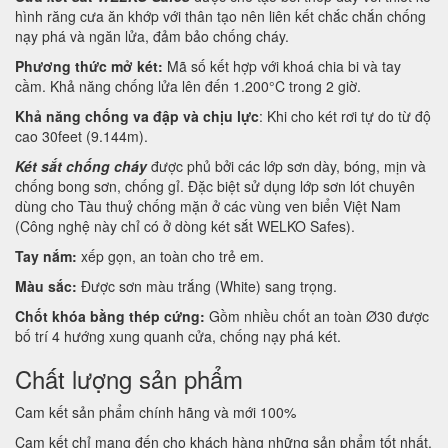
hình răng cưa ăn khớp với thân tạo nên liên kết chắc chắn chống
nạy phá và ngăn lửa, đảm bảo chống cháy.
Phương thức mở két:
Mã số kết hợp với khoá chia bi và tay
cầm. Khả năng chống lửa lên đến 1.200°C trong 2 giờ.
Khả năng chống va đập và chịu lực
: Khi cho két rơi tự do từ độ
cao 30feet (9.144m).
Két sắt chống cháy
được phủ bởi các lớp sơn dày, bóng, mịn và
chống bong sơn, chống gỉ. Đặc biệt sử dụng lớp sơn lót chuyên
dùng cho Tàu thuỷ chống mặn ở các vùng ven biển Việt Nam
(Công nghệ này chỉ có ở dòng két sắt WELKO Safes).
Tay nắm:
xếp gọn, an toàn cho trẻ em.
Màu sắc:
Được sơn màu trắng (White) sang trọng.
Chốt khóa bằng thép cứng:
Gồm nhiều chốt an toàn Ø30 được
bố trí 4 hướng xung quanh cửa, chống nạy phá két.
Chất lượng sản phẩm
Cam kết sản phẩm chính hãng và mới 100%
Cam kết chỉ mang đến cho khách hàng những sản phẩm tốt nhất.