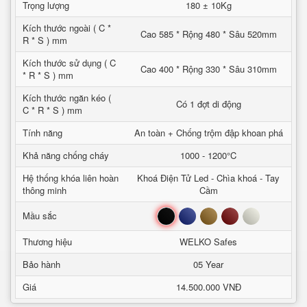
Trọng lượng
180 ± 10Kg
Kích thước ngoài ( C *
Cao 585 * Rộng 480 * Sâu 520mm
R * S ) mm
Kích thước sử dụng ( C
Cao 400 * Rộng 330 * Sâu 310mm
* R * S ) mm
Kích thước ngăn kéo (
Có 1 đợt di động
C * R * S ) mm
Tính năng
An toàn + Chống trộm đập khoan phá
Khả năng chống cháy
1000 - 1200°C
Hệ thống khóa liên hoàn
Khoá Điện Tử Led - Chìa khoá - Tay
thông minh
Cầm
Đen
Xanh
Nâu
Đỏ
Trắng
Mầu sắc
Thương hiệu
WELKO Safes
Bảo hành
05 Year
Giá
14.500.000 VNĐ