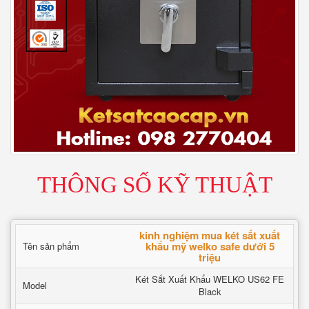
THÔNG SỐ KỸ THUẬT
kinh nghiệm mua két sắt xuất
khẩu mỹ welko safe dưới 5
Tên sản phẩm
triệu
Két Sắt Xuất Khẩu WELKO US62 FE
Model
Black