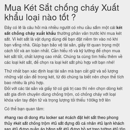
Mua Két Sắt chống cháy Xuất
khẩu loại nào tốt ?
Đây có lẽ là câu hỏi mà nhiều người có nhu cầu sắm một cái
két
sắt chống cháy xuất khẩu
thường phân vân trước khi mua két
sắt. Vì két sắt là vật dụng dùng để bạn đặt niềm tin vào nó khi
bạn vắng nhà. Giúp bạn bảo vệ tài sản, giấy tờ quan trọng một
cách tốt và an toàn nhất. Cần hiểu rõ và kỹ lưỡng để chọn mua
két sắt tốt, chất lượng cao nhất. Chúng ta cùng tìm hiểu thêm về
các loại két sắt, để chọn ra loại két sắt phù hợp với bạn nhé!
Thứ nhất bạn xác định loại tài sản mà bạn cất giữ và số lượng
những vật cần để trong két, từ đó chúng ta biết nên chọn thể tích
bao nhiêu là phù hợp.
Đối với các tài sản và giấy tờ có giá trị cao thì nên chọn dòng két
sắt gia đình chuyên dùng chống trộm, có chống cháy với loại
khóa vân tay điện tử và trọng lượng tối thiểu 100kg trở lên
Có thể bạn quan tâm:
#
hang rao di dong
#
tu locker sat
#
cách đặt két sắt theo phong
thủy
#
két sắt chống trộm
#
tủ sắt đựng đồ cá nhân
#
tủ lạnh khách
sạn
#
tủ đựng quần áo bằng sắt
#
tủ đựng hồ sơ treo tường
#
tủ tôn