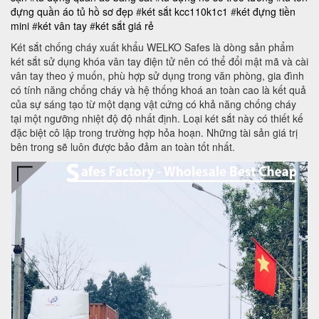
đựng quần áo
tủ hồ sơ đẹp
#
két sắt kcc110k1c1
#
két đựng tiền
mini
#
két vân tay
#
két sắt giá rẻ
Két sắt chống cháy xuất khẩu WELKO Safes là dòng sản phẩm
két sắt sử dụng khóa vân tay điện tử nên có thể đổi mật mã và cài
vân tay theo ý muốn, phù hợp sử dụng trong văn phòng, gia đình
có tính năng chống cháy và hệ thống khoá an toàn cao là kết quả
của sự sáng tạo từ một dạng vật cứng có khả năng chống cháy
tại một ngưỡng nhiệt độ độ nhất định. Loại két sắt này có thiết kế
đặc biệt cô lập trong trường hợp hỏa hoạn. Những tài sản giá trị
bên trong sẽ luôn được bảo đảm an toàn tốt nhất.