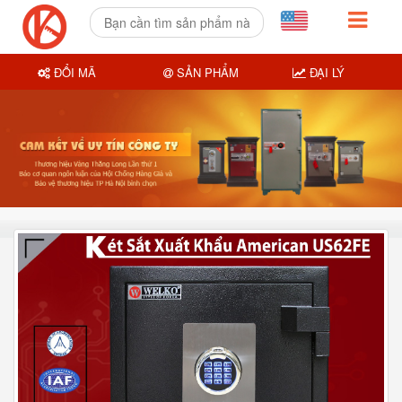
ĐỔI MÃ
SẢN PHẨM
ĐẠI LÝ