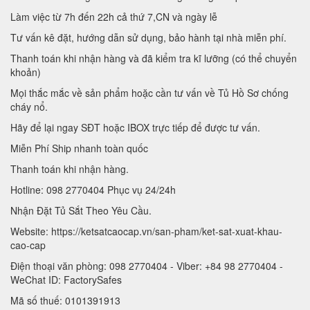
Làm việc từ 7h đến 22h cả thứ 7,CN và ngày lễ
Tư vấn kê đặt, hướng dẫn sử dụng, bảo hành tại nhà miễn phí.
Thanh toán khi nhận hàng và đã kiểm tra kĩ lưỡng (có thể chuyển
khoản)
Mọi thắc mắc về sản phẩm hoặc cần tư vấn về Tủ Hồ Sơ chống
cháy nổ.
Hãy để lại ngay SĐT hoặc IBOX trực tiếp để được tư vấn.
Miễn Phí Ship nhanh toàn quốc
Thanh toán khi nhận hàng.
Hotline: 098 2770404 Phục vụ 24/24h
Nhận Đặt Tủ Sắt Theo Yêu Cầu.
Website: https://ketsatcaocap.vn/san-pham/ket-sat-xuat-khau-
cao-cap
Điện thoại văn phòng: 098 2770404 - Viber: +84 98 2770404 -
WeChat ID: FactorySafes
Mã số thuế: 0101391913