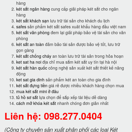
hàng
két sắt ngân hàng
cung cấp giải pháp két sắt cho ngân
hàng
két sắt khách sạn
lưu trữ tài sản cho khách du lịch
safes
sản phẩm két sắt safes xuât khẩu hàng đầu việt nam
két sắt văn phòng
đem lại giải pháp bảo vệ tài sản cho văn
phòng
két sắt an toàn
đảm bảo tài sản được bảo vệ tốt, lưu trữ
gọn gàng
két sắt chống cháy
an toàn lưu trữ tài sản trong hỏa hoạn
ket sat ha noi
địa chỉ mua sắm két sắt uy tín tại hà nội
két sắt hàn quốc
công nghệ sản xuất két sắt thiết kế năng
động
ket sat gia dinh
sản phẩm két an toàn cho gia đình
két sắt đựng tiền
giá rẻ được nhiều khách hàng chọn mua
mua két sắt mini ở đâu
tủ hồ sơ sắt
lựa chọn để sắp xếp tài liệu dễ dàng
cách mở khóa két sắt
nhanh chóng đơn giản nhất
Liên hệ: 098.277.0404
(Công ty chuyên sản xuất phân phối các loại Két