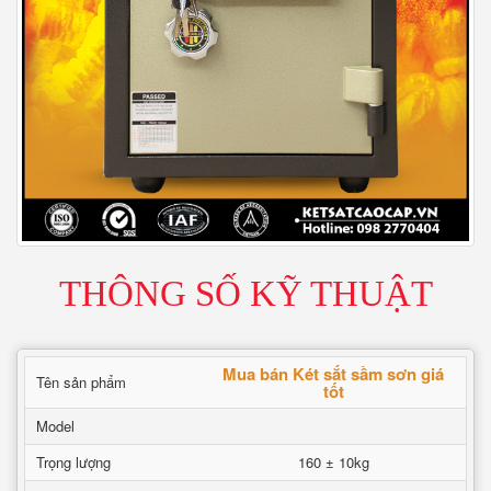
THÔNG SỐ KỸ THUẬT
Mua bán Két sắt sầm sơn giá
Tên sản phẩm
tốt
Model
Trọng lượng
160 ± 10kg