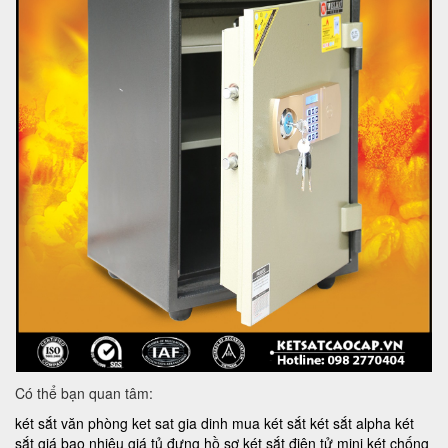
Có thể bạn quan tâm:
két sắt văn phòng
ket sat gia dinh
mua két sắt
két sắt alpha
két
sắt giá bao nhiêu
giá tủ đựng hồ sơ
két sắt điện tử mini
két chống