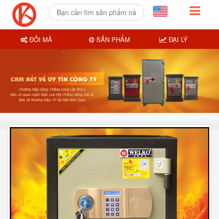
ĐỔI MÃ
SẢN PHẨM
ĐẠI LÝ