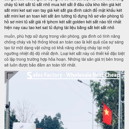
cháy
tủ két sắt
tủ sắt nhỏ
mua két sắt ở đâu
cửa kho tiền
giá két
sắt mini
ket sat van tay
giá két sắt gia đình
cách đổ mật khẩu két
sắt mini
ket an toan
két sắt âm tường
tủ đựng hồ sơ văn phòng
tủ
hồ sơ mini
tủ sắt giá rẻ tphcm
két sắt golden
két sắt nào tốt nhất
hiện nay
cau tao ket sat
tủ đựng tài liệu bằng sắt
két sắt nhỏ
muốn, phù hợp sử dụng trong văn phòng, gia đình có tính năng
chống cháy và hệ thống khoá an toàn cao là kết quả của sự sáng
tạo từ một dạng vật cứng có khả năng chống cháy tại một
ngưỡng nhiệt độ độ nhất định. Loại két sắt này có thiết kế đặc biệt
cô lập trong trường hợp hỏa hoạn. Những tài sản giá trị bên trong
sẽ luôn được bảo đảm an toàn tốt nhất.