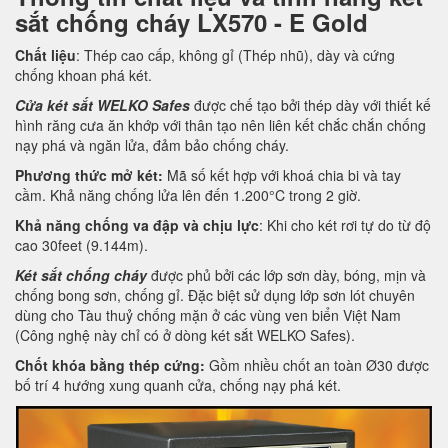
sắt chống cháy LX570 - E Gold
Chất liệu
: Thép cao cấp, không gỉ (Thép nhũ), dày và cứng
chống khoan phá két.
Cửa két sắt WELKO Safes
được chế tạo bởi thép dày với thiết kế
hình răng cưa ăn khớp với thân tạo nên liên kết chắc chắn chống
nạy phá và ngăn lửa, đảm bảo chống cháy.
Phương thức mở két:
Mã số kết hợp với khoá chia bi và tay
cầm. Khả năng chống lửa lên đến 1.200°C trong 2 giờ.
Khả năng chống va đập và chịu lực
: Khi cho két rơi tự do từ độ
cao 30feet (9.144m).
Két sắt chống cháy
được phủ bởi các lớp sơn dày, bóng, mịn và
chống bong sơn, chống gỉ. Đặc biệt sử dụng lớp sơn lót chuyên
dùng cho Tàu thuỷ chống mặn ở các vùng ven biển Việt Nam
(Công nghệ này chỉ có ở dòng két sắt WELKO Safes).
Chốt khóa bằng thép cứng:
Gồm nhiều chốt an toàn Ø30 được
bố trí 4 hướng xung quanh cửa, chống nạy phá két.