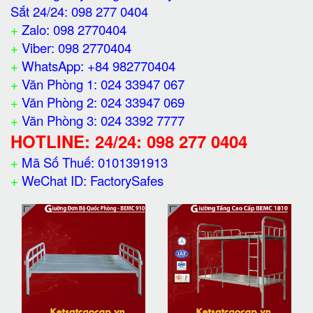
Sắt 24/24: 098 277 0404
+
Zalo: 098 2770404
+
Viber: 098 2770404
+
WhatsApp: +84 982770404
+
Văn Phòng 1: 024 33947 067
+
Văn Phòng 2: 024 33947 069
+
Văn Phòng 3: 024 3392 7777
HOTLINE: 24/24: 098 277 0404
+
Mã Số Thuế: 0101391913
+
WeChat ID: FactorySafes