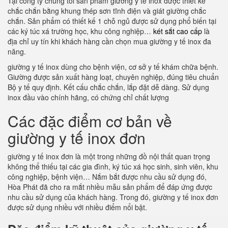
Tại công ty chúng tôi sản phẩm giường y tế inox được thiết kế
chắc chắn bằng khung thép sơn tĩnh điện và giát giường chắc
chắn. Sản phẩm có thiết kế 1 chỗ ngủ được sử dụng phổ biến tại
các ký túc xá trường học, khu công nghiệp…
két sắt cao cấp
là
địa chỉ uy tín khi khách hàng cần chọn mua giường y tế inox đa
năng.
giường y tế inox dùng cho bệnh viện, cơ sở y tế khám chữa bệnh.
Giường được sản xuất hàng loạt, chuyên nghiệp, đúng tiêu chuẩn
Bộ y tế quy định. Kết cấu chắc chắn, lắp đặt dễ dàng. Sử dụng
inox đầu vào chính hãng, có chứng chỉ chất lượng
Các đặc điểm cơ bản về
giường y tế inox đơn
giường y tế inox đơn là một trong những đồ nội thất quan trọng
không thể thiếu tại các gia đình, ký túc xá học sinh, sinh viên, khu
công nghiệp, bệnh viện… Nắm bắt được nhu cầu sử dụng đó,
Hòa Phát đã cho ra mắt nhiều mẫu sản phẩm để đáp ứng được
nhu cầu sử dụng của khách hàng. Trong đó, giường y tế inox đơn
được sử dụng nhiều với nhiều điểm nổi bật.