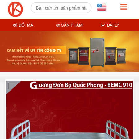
ĐỔI MÃ
SẢN PHẨM
ĐẠI LÝ