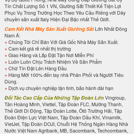
Tín Chất Lượng Số 1 VN, Giường Sắt Thiết Kế Tiện Lợi
Phục Vụ Trong Trường Học Theo Yêu Cầu Riêng với Dây
chuyền sản xuất Italy Hiện Đại Bậc nhất Thế Giới.
Cam Kết Nhà Máy Sản Xuất Giường Sắt
Lớn Nhất Đông
Nam Á:
+
Chúng Tôi Chỉ Bán Với Giá Gốc Nhà Máy Sản Xuất.
+
Cam kết giá rẻ nhất thị trường
+
Giao Hàng và Lắp Đặt Tận Nơi Miễn Phí
+
Luôn Luôn Chịu Trách Nhiệm Về Sản Phẩm
+
Chữ Tín Đặt Lên Hàng Đầu
+
Hàng Mới 100% đến tay nhà Phân Phối và Người Tiêu
Dùng.
+
Dịch vụ chuyên nghiệp tận tình, bảo hành dài hạn
Đối Tác Cao Cấp Của Những Tập Đoàn Lớn
Vingroup,
Tân Hoàng Minh, Viettel, Tập Đoàn FLC, Mường Thanh,
Thế Giới Di Động, Tập Đoàn Lotte, Ôtô Trường Hải, Tập
Đoàn Điện Lực Việt Nam, Tập Đoàn Dầu Khí, Vinamilk,
VietJet, Tập Đoàn DOJI, Chuỗi Hệ Thống Ngân Hàng Nhà
Nước Việt Nam Agribank, MB, Sacombank, Techcombank,