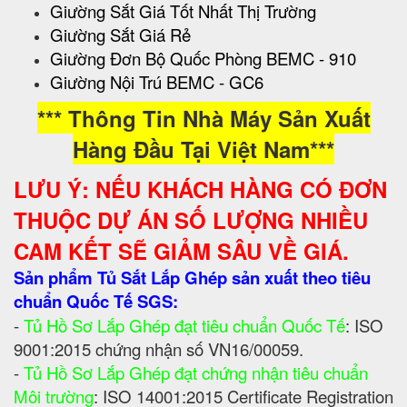
Giường Sắt Giá Tốt Nhất Thị Trường
Giường Sắt Giá Rẻ
Giường Đơn Bộ Quốc Phòng BEMC - 910
Giường Nội Trú BEMC - GC6
*** Thông Tin Nhà Máy Sản Xuất
Hàng Đầu Tại Việt Nam***
LƯU Ý: NẾU KHÁCH HÀNG CÓ ĐƠN
THUỘC DỰ ÁN SỐ LƯỢNG NHIỀU
CAM KẾT SẼ GIẢM SÂU VỀ GIÁ.
Sản phẩm Tủ Sắt Lắp Ghép sản xuất theo tiêu
chuẩn Quốc Tế SGS:
-
Tủ Hồ Sơ Lắp Ghép đạt tiêu chuẩn Quốc Tế
: ISO
9001:2015 chứng nhận số VN16/00059.
-
Tủ Hồ Sơ Lắp Ghép đạt chứng nhận tiêu chuẩn
Môi trường
: ISO 14001:2015 Certificate Registration