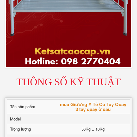
THÔNG SỐ KỸ THUẬT
mua Giường Y Tế Có Tay Quay
Tên sản phẩm
3 tay quay ở đâu
Model
Trọng lượng
50Kg ± 10Kg