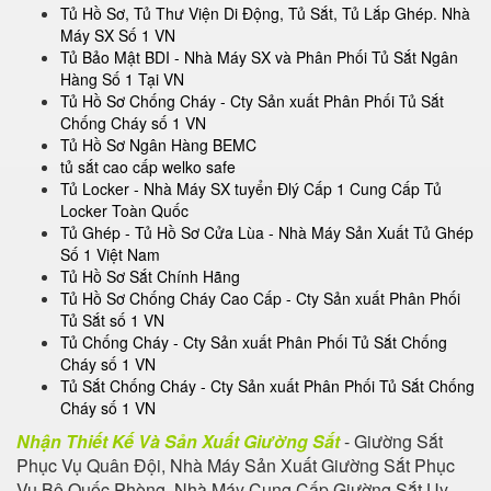
Tủ Hồ Sơ, Tủ Thư Viện Di Động, Tủ Sắt, Tủ Lắp Ghép. Nhà
Máy SX Số 1 VN
Tủ Bảo Mật BDI - Nhà Máy SX và Phân Phối Tủ Sắt Ngân
Hàng Số 1 Tại VN
Tủ Hồ Sơ Chống Cháy - Cty Sản xuất Phân Phối Tủ Sắt
Chống Cháy số 1 VN
Tủ Hồ Sơ Ngân Hàng BEMC
tủ sắt cao cấp welko safe
Tủ Locker - Nhà Máy SX tuyển Đlý Cấp 1 Cung Cấp Tủ
Locker Toàn Quốc
Tủ Ghép - Tủ Hồ Sơ Cửa Lùa - Nhà Máy Sản Xuất Tủ Ghép
Số 1 Việt Nam
Tủ Hồ Sơ Sắt Chính Hãng
Tủ Hồ Sơ Chống Cháy Cao Cấp - Cty Sản xuất Phân Phối
Tủ Sắt số 1 VN
Tủ Chống Cháy - Cty Sản xuất Phân Phối Tủ Sắt Chống
Cháy số 1 VN
Tủ Sắt Chống Cháy - Cty Sản xuất Phân Phối Tủ Sắt Chống
Cháy số 1 VN
Nhận Thiết Kế Và Sản Xuất Giường Sắt
- Giường Sắt
Phục Vụ Quân Đội, Nhà Máy Sản Xuất Giường Sắt Phục
Vụ Bộ Quốc Phòng, Nhà Máy Cung Cấp Giường Sắt Uy