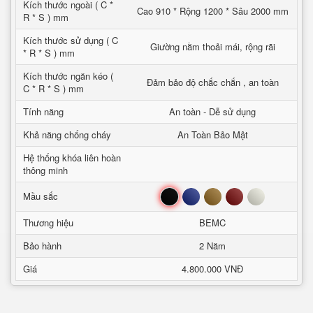
Kích thước ngoài ( C *
Cao 910 * Rộng 1200 * Sâu 2000 mm
R * S ) mm
Kích thước sử dụng ( C
Giường nằm thoải mái, rộng rãi
* R * S ) mm
Kích thước ngăn kéo (
Đảm bảo độ chắc chắn , an toàn
C * R * S ) mm
Tính năng
An toàn - Dễ sử dụng
Khả năng chống cháy
An Toàn Bảo Mật
Hệ thống khóa liên hoàn
thông minh
Đen
Xanh
Nâu
Đỏ
Trắng
Mầu sắc
Thương hiệu
BEMC
Bảo hành
2 Năm
Giá
4.800.000 VNĐ