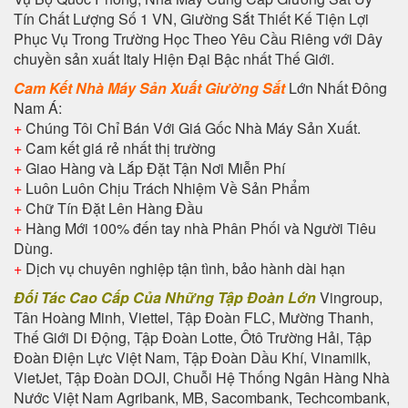
Tín Chất Lượng Số 1 VN, Giường Sắt Thiết Kế Tiện Lợi
Phục Vụ Trong Trường Học Theo Yêu Cầu Riêng với Dây
chuyền sản xuất Italy Hiện Đại Bậc nhất Thế Giới.
Cam Kết Nhà Máy Sản Xuất Giường Sắt
Lớn Nhất Đông
Nam Á:
+
Chúng Tôi Chỉ Bán Với Giá Gốc Nhà Máy Sản Xuất.
+
Cam kết giá rẻ nhất thị trường
+
Giao Hàng và Lắp Đặt Tận Nơi Miễn Phí
+
Luôn Luôn Chịu Trách Nhiệm Về Sản Phẩm
+
Chữ Tín Đặt Lên Hàng Đầu
+
Hàng Mới 100% đến tay nhà Phân Phối và Người Tiêu
Dùng.
+
Dịch vụ chuyên nghiệp tận tình, bảo hành dài hạn
Đối Tác Cao Cấp Của Những Tập Đoàn Lớn
Vingroup,
Tân Hoàng Minh, Viettel, Tập Đoàn FLC, Mường Thanh,
Thế Giới Di Động, Tập Đoàn Lotte, Ôtô Trường Hải, Tập
Đoàn Điện Lực Việt Nam, Tập Đoàn Dầu Khí, Vinamilk,
VietJet, Tập Đoàn DOJI, Chuỗi Hệ Thống Ngân Hàng Nhà
Nước Việt Nam Agribank, MB, Sacombank, Techcombank,