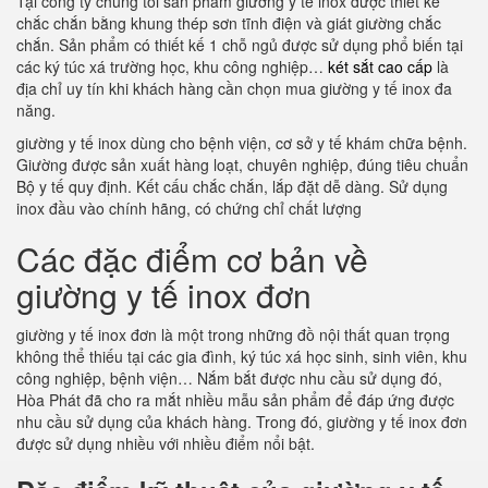
Tại công ty chúng tôi sản phẩm giường y tế inox được thiết kế
chắc chắn bằng khung thép sơn tĩnh điện và giát giường chắc
chắn. Sản phẩm có thiết kế 1 chỗ ngủ được sử dụng phổ biến tại
các ký túc xá trường học, khu công nghiệp…
két sắt cao cấp
là
địa chỉ uy tín khi khách hàng cần chọn mua giường y tế inox đa
năng.
giường y tế inox dùng cho bệnh viện, cơ sở y tế khám chữa bệnh.
Giường được sản xuất hàng loạt, chuyên nghiệp, đúng tiêu chuẩn
Bộ y tế quy định. Kết cấu chắc chắn, lắp đặt dễ dàng. Sử dụng
inox đầu vào chính hãng, có chứng chỉ chất lượng
Các đặc điểm cơ bản về
giường y tế inox đơn
giường y tế inox đơn là một trong những đồ nội thất quan trọng
không thể thiếu tại các gia đình, ký túc xá học sinh, sinh viên, khu
công nghiệp, bệnh viện… Nắm bắt được nhu cầu sử dụng đó,
Hòa Phát đã cho ra mắt nhiều mẫu sản phẩm để đáp ứng được
nhu cầu sử dụng của khách hàng. Trong đó, giường y tế inox đơn
được sử dụng nhiều với nhiều điểm nổi bật.