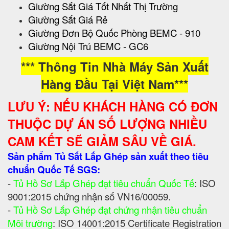
Giường Sắt Giá Tốt Nhất Thị Trường
Giường Sắt Giá Rẻ
Giường Đơn Bộ Quốc Phòng BEMC - 910
Giường Nội Trú BEMC - GC6
*** Thông Tin Nhà Máy Sản Xuất
Hàng Đầu Tại Việt Nam***
LƯU Ý: NẾU KHÁCH HÀNG CÓ ĐƠN
THUỘC DỰ ÁN SỐ LƯỢNG NHIỀU
CAM KẾT SẼ GIẢM SÂU VỀ GIÁ.
Sản phẩm Tủ Sắt Lắp Ghép sản xuất theo tiêu
chuẩn Quốc Tế SGS:
-
Tủ Hồ Sơ Lắp Ghép đạt tiêu chuẩn Quốc Tế
: ISO
9001:2015 chứng nhận số VN16/00059.
-
Tủ Hồ Sơ Lắp Ghép đạt chứng nhận tiêu chuẩn
Môi trường
: ISO 14001:2015 Certificate Registration