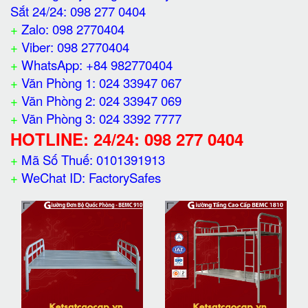
Sắt 24/24: 098 277 0404
+
Zalo: 098 2770404
+
Viber: 098 2770404
+
WhatsApp: +84 982770404
+
Văn Phòng 1: 024 33947 067
+
Văn Phòng 2: 024 33947 069
+
Văn Phòng 3: 024 3392 7777
HOTLINE: 24/24: 098 277 0404
+
Mã Số Thuế: 0101391913
+
WeChat ID: FactorySafes