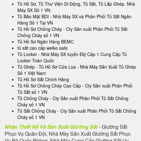
Tủ Hồ Sơ, Tủ Thư Viện Di Động, Tủ Sắt, Tủ Lắp Ghép. Nhà
Máy SX Số 1 VN
Tủ Bảo Mật BDI - Nhà Máy SX và Phân Phối Tủ Sắt Ngân
Hàng Số 1 Tại VN
Tủ Hồ Sơ Chống Cháy - Cty Sản xuất Phân Phối Tủ Sắt
Chống Cháy số 1 VN
Tủ Hồ Sơ Ngân Hàng BEMC
tủ sắt cao cấp welko safe
Tủ Locker - Nhà Máy SX tuyển Đlý Cấp 1 Cung Cấp Tủ
Locker Toàn Quốc
Tủ Ghép - Tủ Hồ Sơ Cửa Lùa - Nhà Máy Sản Xuất Tủ Ghép
Số 1 Việt Nam
Tủ Hồ Sơ Sắt Chính Hãng
Tủ Hồ Sơ Chống Cháy Cao Cấp - Cty Sản xuất Phân Phối
Tủ Sắt số 1 VN
Tủ Chống Cháy - Cty Sản xuất Phân Phối Tủ Sắt Chống
Cháy số 1 VN
Tủ Sắt Chống Cháy - Cty Sản xuất Phân Phối Tủ Sắt Chống
Cháy số 1 VN
Nhận Thiết Kế Và Sản Xuất Giường Sắt
- Giường Sắt
Phục Vụ Quân Đội, Nhà Máy Sản Xuất Giường Sắt Phục
Vụ Bộ Quốc Phòng, Nhà Máy Cung Cấp Giường Sắt Uy