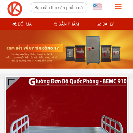
ĐỔI MÃ
SẢN PHẨM
ĐẠI LÝ