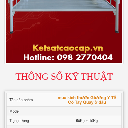
THÔNG SỐ KỸ THUẬT
mua kích thước Giường Y Tế
Tên sản phẩm
Có Tay Quay ở đâu
Model
Trọng lượng
50Kg ± 10Kg