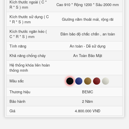
Kích thước ngoài ( C *
Cao 910 * Rộng 1200 * Sâu 2000 mm
R * S ) mm
Kích thước sử dụng ( C
Giường nằm thoải mái, rộng rãi
* R * S ) mm
Kích thước ngăn kéo (
Đảm bảo độ chắc chắn , an toàn
C * R * S ) mm
Tính năng
An toàn - Dễ sử dụng
Khả năng chống cháy
An Toàn Bảo Mật
Hệ thống khóa liên hoàn
thông minh
Đen
Xanh
Nâu
Đỏ
Trắng
Mầu sắc
Thương hiệu
BEMC
Bảo hành
2 Năm
Giá
4.800.000 VNĐ