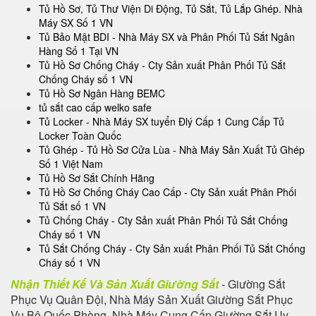
Tủ Hồ Sơ, Tủ Thư Viện Di Động, Tủ Sắt, Tủ Lắp Ghép. Nhà
Máy SX Số 1 VN
Tủ Bảo Mật BDI - Nhà Máy SX và Phân Phối Tủ Sắt Ngân
Hàng Số 1 Tại VN
Tủ Hồ Sơ Chống Cháy - Cty Sản xuất Phân Phối Tủ Sắt
Chống Cháy số 1 VN
Tủ Hồ Sơ Ngân Hàng BEMC
tủ sắt cao cấp welko safe
Tủ Locker - Nhà Máy SX tuyển Đlý Cấp 1 Cung Cấp Tủ
Locker Toàn Quốc
Tủ Ghép - Tủ Hồ Sơ Cửa Lùa - Nhà Máy Sản Xuất Tủ Ghép
Số 1 Việt Nam
Tủ Hồ Sơ Sắt Chính Hãng
Tủ Hồ Sơ Chống Cháy Cao Cấp - Cty Sản xuất Phân Phối
Tủ Sắt số 1 VN
Tủ Chống Cháy - Cty Sản xuất Phân Phối Tủ Sắt Chống
Cháy số 1 VN
Tủ Sắt Chống Cháy - Cty Sản xuất Phân Phối Tủ Sắt Chống
Cháy số 1 VN
Nhận Thiết Kế Và Sản Xuất Giường Sắt
- Giường Sắt
Phục Vụ Quân Đội, Nhà Máy Sản Xuất Giường Sắt Phục
Vụ Bộ Quốc Phòng, Nhà Máy Cung Cấp Giường Sắt Uy