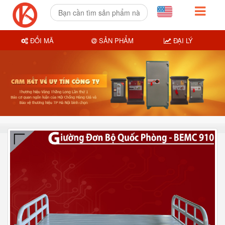
ĐỔI MÃ
SẢN PHẨM
ĐẠI LÝ