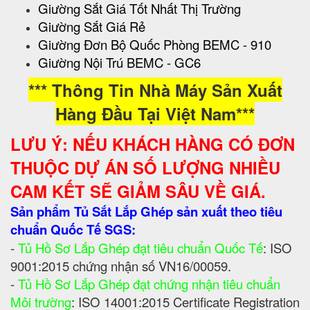
Giường Sắt Giá Tốt Nhất Thị Trường
Giường Sắt Giá Rẻ
Giường Đơn Bộ Quốc Phòng BEMC - 910
Giường Nội Trú BEMC - GC6
*** Thông Tin Nhà Máy Sản Xuất
Hàng Đầu Tại Việt Nam***
LƯU Ý: NẾU KHÁCH HÀNG CÓ ĐƠN
THUỘC DỰ ÁN SỐ LƯỢNG NHIỀU
CAM KẾT SẼ GIẢM SÂU VỀ GIÁ.
Sản phẩm Tủ Sắt Lắp Ghép sản xuất theo tiêu
chuẩn Quốc Tế SGS:
-
Tủ Hồ Sơ Lắp Ghép đạt tiêu chuẩn Quốc Tế
: ISO
9001:2015 chứng nhận số VN16/00059.
-
Tủ Hồ Sơ Lắp Ghép đạt chứng nhận tiêu chuẩn
Môi trường
: ISO 14001:2015 Certificate Registration