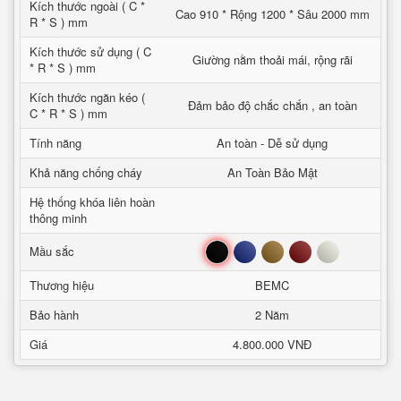
Kích thước ngoài ( C *
Cao 910 * Rộng 1200 * Sâu 2000 mm
R * S ) mm
Kích thước sử dụng ( C
Giường nằm thoải mái, rộng rãi
* R * S ) mm
Kích thước ngăn kéo (
Đảm bảo độ chắc chắn , an toàn
C * R * S ) mm
Tính năng
An toàn - Dễ sử dụng
Khả năng chống cháy
An Toàn Bảo Mật
Hệ thống khóa liên hoàn
thông minh
Đen
Xanh
Nâu
Đỏ
Trắng
Mầu sắc
Thương hiệu
BEMC
Bảo hành
2 Năm
Giá
4.800.000 VNĐ