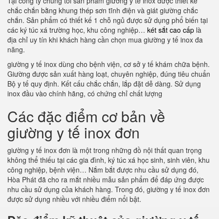
Tại công ty chúng tôi sản phẩm giường y tế inox được thiết kế
chắc chắn bằng khung thép sơn tĩnh điện và giát giường chắc
chắn. Sản phẩm có thiết kế 1 chỗ ngủ được sử dụng phổ biến tại
các ký túc xá trường học, khu công nghiệp…
két sắt cao cấp
là
địa chỉ uy tín khi khách hàng cần chọn mua giường y tế inox đa
năng.
giường y tế inox dùng cho bệnh viện, cơ sở y tế khám chữa bệnh.
Giường được sản xuất hàng loạt, chuyên nghiệp, đúng tiêu chuẩn
Bộ y tế quy định. Kết cấu chắc chắn, lắp đặt dễ dàng. Sử dụng
inox đầu vào chính hãng, có chứng chỉ chất lượng
Các đặc điểm cơ bản về
giường y tế inox đơn
giường y tế inox đơn là một trong những đồ nội thất quan trọng
không thể thiếu tại các gia đình, ký túc xá học sinh, sinh viên, khu
công nghiệp, bệnh viện… Nắm bắt được nhu cầu sử dụng đó,
Hòa Phát đã cho ra mắt nhiều mẫu sản phẩm để đáp ứng được
nhu cầu sử dụng của khách hàng. Trong đó, giường y tế inox đơn
được sử dụng nhiều với nhiều điểm nổi bật.