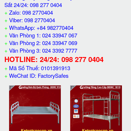
Sắt 24/24: 098 277 0404
+
Zalo: 098 2770404
+
Viber: 098 2770404
+
WhatsApp: +84 982770404
+
Văn Phòng 1: 024 33947 067
+
Văn Phòng 2: 024 33947 069
+
Văn Phòng 3: 024 3392 7777
HOTLINE: 24/24: 098 277 0404
+
Mã Số Thuế: 0101391913
+
WeChat ID: FactorySafes