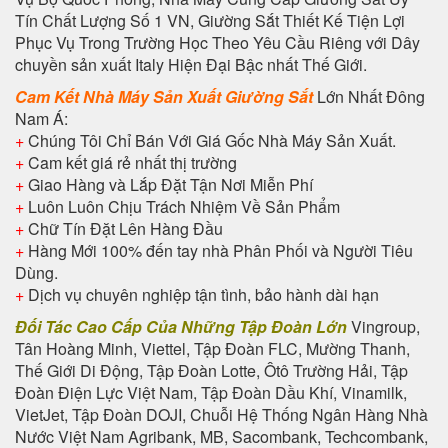
Tín Chất Lượng Số 1 VN, Giường Sắt Thiết Kế Tiện Lợi
Phục Vụ Trong Trường Học Theo Yêu Cầu Riêng với Dây
chuyền sản xuất Italy Hiện Đại Bậc nhất Thế Giới.
Cam Kết Nhà Máy Sản Xuất Giường Sắt
Lớn Nhất Đông
Nam Á:
+
Chúng Tôi Chỉ Bán Với Giá Gốc Nhà Máy Sản Xuất.
+
Cam kết giá rẻ nhất thị trường
+
Giao Hàng và Lắp Đặt Tận Nơi Miễn Phí
+
Luôn Luôn Chịu Trách Nhiệm Về Sản Phẩm
+
Chữ Tín Đặt Lên Hàng Đầu
+
Hàng Mới 100% đến tay nhà Phân Phối và Người Tiêu
Dùng.
+
Dịch vụ chuyên nghiệp tận tình, bảo hành dài hạn
Đối Tác Cao Cấp Của Những Tập Đoàn Lớn
Vingroup,
Tân Hoàng Minh, Viettel, Tập Đoàn FLC, Mường Thanh,
Thế Giới Di Động, Tập Đoàn Lotte, Ôtô Trường Hải, Tập
Đoàn Điện Lực Việt Nam, Tập Đoàn Dầu Khí, Vinamilk,
VietJet, Tập Đoàn DOJI, Chuỗi Hệ Thống Ngân Hàng Nhà
Nước Việt Nam Agribank, MB, Sacombank, Techcombank,