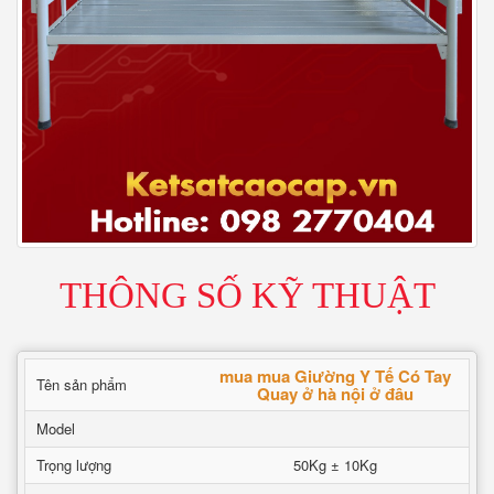
THÔNG SỐ KỸ THUẬT
mua mua Giường Y Tế Có Tay
Tên sản phẩm
Quay ở hà nội ở đâu
Model
Trọng lượng
50Kg ± 10Kg