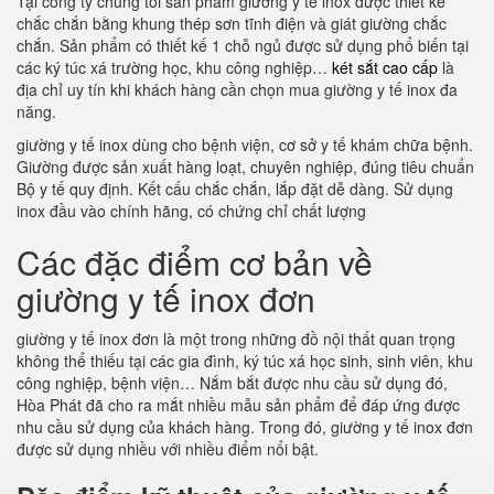
Tại công ty chúng tôi sản phẩm giường y tế inox được thiết kế
chắc chắn bằng khung thép sơn tĩnh điện và giát giường chắc
chắn. Sản phẩm có thiết kế 1 chỗ ngủ được sử dụng phổ biến tại
các ký túc xá trường học, khu công nghiệp…
két sắt cao cấp
là
địa chỉ uy tín khi khách hàng cần chọn mua giường y tế inox đa
năng.
giường y tế inox dùng cho bệnh viện, cơ sở y tế khám chữa bệnh.
Giường được sản xuất hàng loạt, chuyên nghiệp, đúng tiêu chuẩn
Bộ y tế quy định. Kết cấu chắc chắn, lắp đặt dễ dàng. Sử dụng
inox đầu vào chính hãng, có chứng chỉ chất lượng
Các đặc điểm cơ bản về
giường y tế inox đơn
giường y tế inox đơn là một trong những đồ nội thất quan trọng
không thể thiếu tại các gia đình, ký túc xá học sinh, sinh viên, khu
công nghiệp, bệnh viện… Nắm bắt được nhu cầu sử dụng đó,
Hòa Phát đã cho ra mắt nhiều mẫu sản phẩm để đáp ứng được
nhu cầu sử dụng của khách hàng. Trong đó, giường y tế inox đơn
được sử dụng nhiều với nhiều điểm nổi bật.