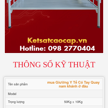
THÔNG SỐ KỸ THUẬT
mua Giường Y Tế Có Tay Quay
Tên sản phẩm
nam khánh ở đâu
Model
Trọng lượng
50Kg ± 10Kg