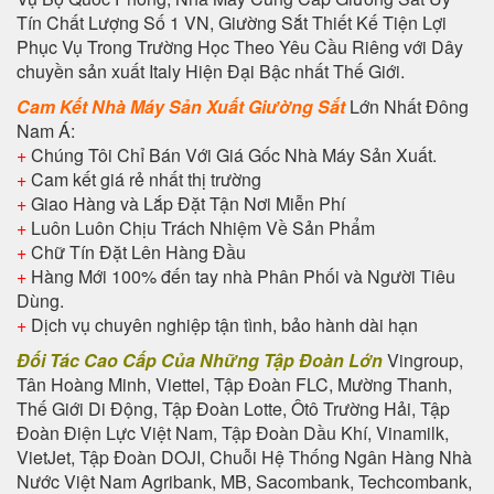
Tín Chất Lượng Số 1 VN, Giường Sắt Thiết Kế Tiện Lợi
Phục Vụ Trong Trường Học Theo Yêu Cầu Riêng với Dây
chuyền sản xuất Italy Hiện Đại Bậc nhất Thế Giới.
Cam Kết Nhà Máy Sản Xuất Giường Sắt
Lớn Nhất Đông
Nam Á:
+
Chúng Tôi Chỉ Bán Với Giá Gốc Nhà Máy Sản Xuất.
+
Cam kết giá rẻ nhất thị trường
+
Giao Hàng và Lắp Đặt Tận Nơi Miễn Phí
+
Luôn Luôn Chịu Trách Nhiệm Về Sản Phẩm
+
Chữ Tín Đặt Lên Hàng Đầu
+
Hàng Mới 100% đến tay nhà Phân Phối và Người Tiêu
Dùng.
+
Dịch vụ chuyên nghiệp tận tình, bảo hành dài hạn
Đối Tác Cao Cấp Của Những Tập Đoàn Lớn
Vingroup,
Tân Hoàng Minh, Viettel, Tập Đoàn FLC, Mường Thanh,
Thế Giới Di Động, Tập Đoàn Lotte, Ôtô Trường Hải, Tập
Đoàn Điện Lực Việt Nam, Tập Đoàn Dầu Khí, Vinamilk,
VietJet, Tập Đoàn DOJI, Chuỗi Hệ Thống Ngân Hàng Nhà
Nước Việt Nam Agribank, MB, Sacombank, Techcombank,