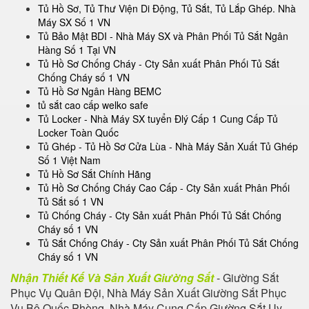
Tủ Hồ Sơ, Tủ Thư Viện Di Động, Tủ Sắt, Tủ Lắp Ghép. Nhà
Máy SX Số 1 VN
Tủ Bảo Mật BDI - Nhà Máy SX và Phân Phối Tủ Sắt Ngân
Hàng Số 1 Tại VN
Tủ Hồ Sơ Chống Cháy - Cty Sản xuất Phân Phối Tủ Sắt
Chống Cháy số 1 VN
Tủ Hồ Sơ Ngân Hàng BEMC
tủ sắt cao cấp welko safe
Tủ Locker - Nhà Máy SX tuyển Đlý Cấp 1 Cung Cấp Tủ
Locker Toàn Quốc
Tủ Ghép - Tủ Hồ Sơ Cửa Lùa - Nhà Máy Sản Xuất Tủ Ghép
Số 1 Việt Nam
Tủ Hồ Sơ Sắt Chính Hãng
Tủ Hồ Sơ Chống Cháy Cao Cấp - Cty Sản xuất Phân Phối
Tủ Sắt số 1 VN
Tủ Chống Cháy - Cty Sản xuất Phân Phối Tủ Sắt Chống
Cháy số 1 VN
Tủ Sắt Chống Cháy - Cty Sản xuất Phân Phối Tủ Sắt Chống
Cháy số 1 VN
Nhận Thiết Kế Và Sản Xuất Giường Sắt
- Giường Sắt
Phục Vụ Quân Đội, Nhà Máy Sản Xuất Giường Sắt Phục
Vụ Bộ Quốc Phòng, Nhà Máy Cung Cấp Giường Sắt Uy