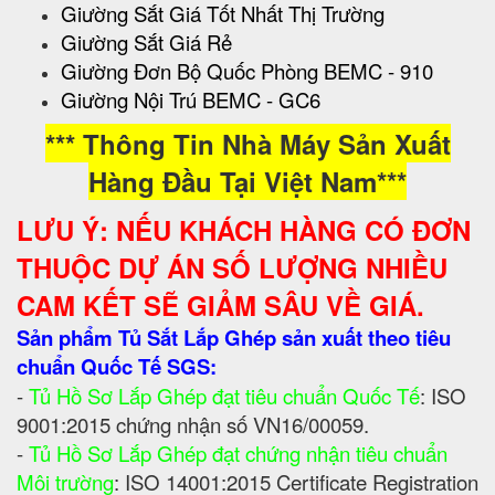
Giường Sắt Giá Tốt Nhất Thị Trường
Giường Sắt Giá Rẻ
Giường Đơn Bộ Quốc Phòng BEMC - 910
Giường Nội Trú BEMC - GC6
*** Thông Tin Nhà Máy Sản Xuất
Hàng Đầu Tại Việt Nam***
LƯU Ý: NẾU KHÁCH HÀNG CÓ ĐƠN
THUỘC DỰ ÁN SỐ LƯỢNG NHIỀU
CAM KẾT SẼ GIẢM SÂU VỀ GIÁ.
Sản phẩm Tủ Sắt Lắp Ghép sản xuất theo tiêu
chuẩn Quốc Tế SGS:
-
Tủ Hồ Sơ Lắp Ghép đạt tiêu chuẩn Quốc Tế
: ISO
9001:2015 chứng nhận số VN16/00059.
-
Tủ Hồ Sơ Lắp Ghép đạt chứng nhận tiêu chuẩn
Môi trường
: ISO 14001:2015 Certificate Registration