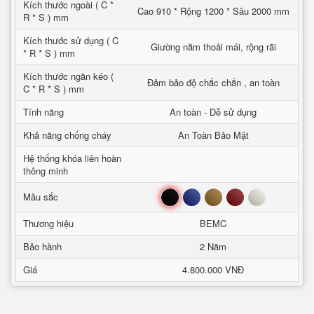
Kích thước ngoài ( C *
Cao 910 * Rộng 1200 * Sâu 2000 mm
R * S ) mm
Kích thước sử dụng ( C
Giường nằm thoải mái, rộng rãi
* R * S ) mm
Kích thước ngăn kéo (
Đảm bảo độ chắc chắn , an toàn
C * R * S ) mm
Tính năng
An toàn - Dễ sử dụng
Khả năng chống cháy
An Toàn Bảo Mật
Hệ thống khóa liên hoàn
thông minh
Đen
Xanh
Nâu
Đỏ
Trắng
Mầu sắc
Thương hiệu
BEMC
Bảo hành
2 Năm
Giá
4.800.000 VNĐ