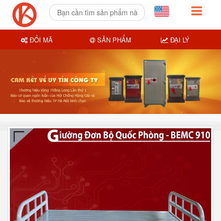
ĐỔI MÃ
SẢN PHẨM
ĐẠI LÝ