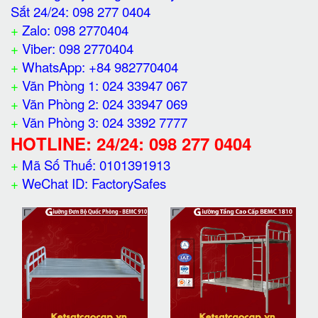
Sắt 24/24: 098 277 0404
+
Zalo: 098 2770404
+
Viber: 098 2770404
+
WhatsApp: +84 982770404
+
Văn Phòng 1: 024 33947 067
+
Văn Phòng 2: 024 33947 069
+
Văn Phòng 3: 024 3392 7777
HOTLINE: 24/24: 098 277 0404
+
Mã Số Thuế: 0101391913
+
WeChat ID: FactorySafes