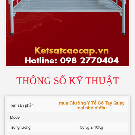
THÔNG SỐ KỸ THUẬT
mua Giường Y Tế Có Tay Quay
Tên sản phẩm
loại nhỏ ở đâu
Model
Trọng lượng
50Kg ± 10Kg