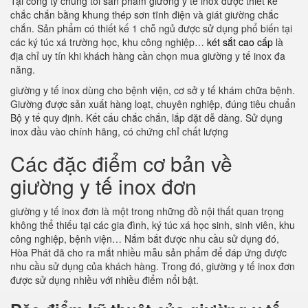
Tại công ty chúng tôi sản phẩm giường y tế inox được thiết kế
chắc chắn bằng khung thép sơn tĩnh điện và giát giường chắc
chắn. Sản phẩm có thiết kế 1 chỗ ngủ được sử dụng phổ biến tại
các ký túc xá trường học, khu công nghiệp…
két sắt cao cấp
là
địa chỉ uy tín khi khách hàng cần chọn mua giường y tế inox đa
năng.
giường y tế inox dùng cho bệnh viện, cơ sở y tế khám chữa bệnh.
Giường được sản xuất hàng loạt, chuyên nghiệp, đúng tiêu chuẩn
Bộ y tế quy định. Kết cấu chắc chắn, lắp đặt dễ dàng. Sử dụng
inox đầu vào chính hãng, có chứng chỉ chất lượng
Các đặc điểm cơ bản về
giường y tế inox đơn
giường y tế inox đơn là một trong những đồ nội thất quan trọng
không thể thiếu tại các gia đình, ký túc xá học sinh, sinh viên, khu
công nghiệp, bệnh viện… Nắm bắt được nhu cầu sử dụng đó,
Hòa Phát đã cho ra mắt nhiều mẫu sản phẩm để đáp ứng được
nhu cầu sử dụng của khách hàng. Trong đó, giường y tế inox đơn
được sử dụng nhiều với nhiều điểm nổi bật.