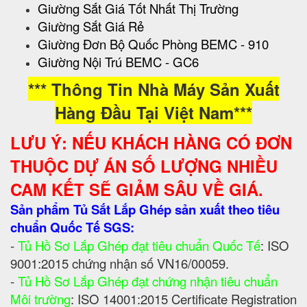
Giường Sắt Giá Tốt Nhất Thị Trường
Giường Sắt Giá Rẻ
Giường Đơn Bộ Quốc Phòng BEMC - 910
Giường Nội Trú BEMC - GC6
*** Thông Tin Nhà Máy Sản Xuất
Hàng Đầu Tại Việt Nam***
LƯU Ý: NẾU KHÁCH HÀNG CÓ ĐƠN
THUỘC DỰ ÁN SỐ LƯỢNG NHIỀU
CAM KẾT SẼ GIẢM SÂU VỀ GIÁ.
Sản phẩm Tủ Sắt Lắp Ghép sản xuất theo tiêu
chuẩn Quốc Tế SGS:
-
Tủ Hồ Sơ Lắp Ghép đạt tiêu chuẩn Quốc Tế
: ISO
9001:2015 chứng nhận số VN16/00059.
-
Tủ Hồ Sơ Lắp Ghép đạt chứng nhận tiêu chuẩn
Môi trường
: ISO 14001:2015 Certificate Registration