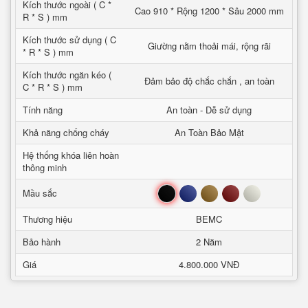
Kích thước ngoài ( C *
Cao 910 * Rộng 1200 * Sâu 2000 mm
R * S ) mm
Kích thước sử dụng ( C
Giường nằm thoải mái, rộng rãi
* R * S ) mm
Kích thước ngăn kéo (
Đảm bảo độ chắc chắn , an toàn
C * R * S ) mm
Tính năng
An toàn - Dễ sử dụng
Khả năng chống cháy
An Toàn Bảo Mật
Hệ thống khóa liên hoàn
thông minh
Đen
Xanh
Nâu
Đỏ
Trắng
Mầu sắc
Thương hiệu
BEMC
Bảo hành
2 Năm
Giá
4.800.000 VNĐ