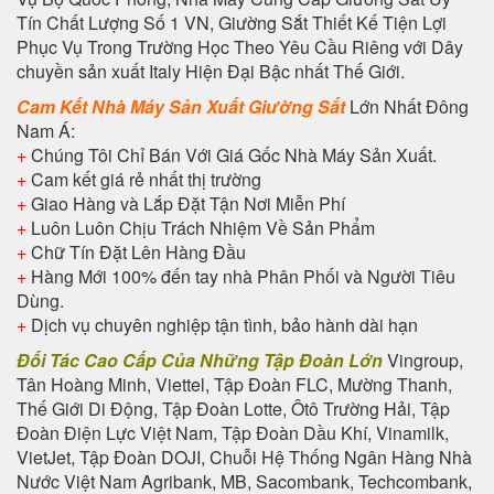
Tín Chất Lượng Số 1 VN, Giường Sắt Thiết Kế Tiện Lợi
Phục Vụ Trong Trường Học Theo Yêu Cầu Riêng với Dây
chuyền sản xuất Italy Hiện Đại Bậc nhất Thế Giới.
Cam Kết Nhà Máy Sản Xuất Giường Sắt
Lớn Nhất Đông
Nam Á:
+
Chúng Tôi Chỉ Bán Với Giá Gốc Nhà Máy Sản Xuất.
+
Cam kết giá rẻ nhất thị trường
+
Giao Hàng và Lắp Đặt Tận Nơi Miễn Phí
+
Luôn Luôn Chịu Trách Nhiệm Về Sản Phẩm
+
Chữ Tín Đặt Lên Hàng Đầu
+
Hàng Mới 100% đến tay nhà Phân Phối và Người Tiêu
Dùng.
+
Dịch vụ chuyên nghiệp tận tình, bảo hành dài hạn
Đối Tác Cao Cấp Của Những Tập Đoàn Lớn
Vingroup,
Tân Hoàng Minh, Viettel, Tập Đoàn FLC, Mường Thanh,
Thế Giới Di Động, Tập Đoàn Lotte, Ôtô Trường Hải, Tập
Đoàn Điện Lực Việt Nam, Tập Đoàn Dầu Khí, Vinamilk,
VietJet, Tập Đoàn DOJI, Chuỗi Hệ Thống Ngân Hàng Nhà
Nước Việt Nam Agribank, MB, Sacombank, Techcombank,