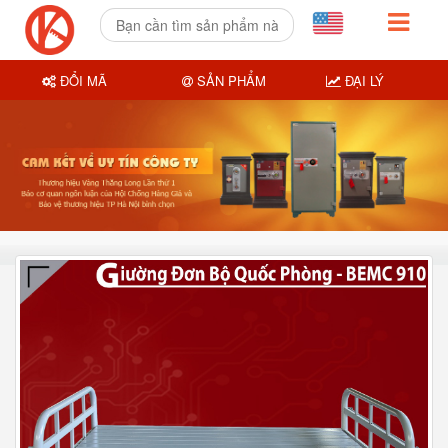
ĐỔI MÃ
SẢN PHẨM
ĐẠI LÝ