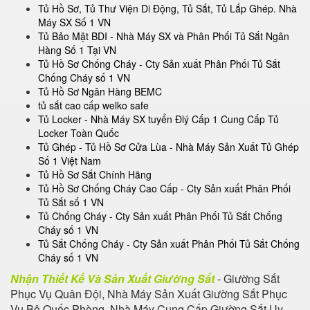
Tủ Hồ Sơ, Tủ Thư Viện Di Động, Tủ Sắt, Tủ Lắp Ghép. Nhà
Máy SX Số 1 VN
Tủ Bảo Mật BDI - Nhà Máy SX và Phân Phối Tủ Sắt Ngân
Hàng Số 1 Tại VN
Tủ Hồ Sơ Chống Cháy - Cty Sản xuất Phân Phối Tủ Sắt
Chống Cháy số 1 VN
Tủ Hồ Sơ Ngân Hàng BEMC
tủ sắt cao cấp welko safe
Tủ Locker - Nhà Máy SX tuyển Đlý Cấp 1 Cung Cấp Tủ
Locker Toàn Quốc
Tủ Ghép - Tủ Hồ Sơ Cửa Lùa - Nhà Máy Sản Xuất Tủ Ghép
Số 1 Việt Nam
Tủ Hồ Sơ Sắt Chính Hãng
Tủ Hồ Sơ Chống Cháy Cao Cấp - Cty Sản xuất Phân Phối
Tủ Sắt số 1 VN
Tủ Chống Cháy - Cty Sản xuất Phân Phối Tủ Sắt Chống
Cháy số 1 VN
Tủ Sắt Chống Cháy - Cty Sản xuất Phân Phối Tủ Sắt Chống
Cháy số 1 VN
Nhận Thiết Kế Và Sản Xuất Giường Sắt
- Giường Sắt
Phục Vụ Quân Đội, Nhà Máy Sản Xuất Giường Sắt Phục
Vụ Bộ Quốc Phòng, Nhà Máy Cung Cấp Giường Sắt Uy