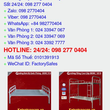
Sắt 24/24: 098 277 0404
+
Zalo: 098 2770404
+
Viber: 098 2770404
+
WhatsApp: +84 982770404
+
Văn Phòng 1: 024 33947 067
+
Văn Phòng 2: 024 33947 069
+
Văn Phòng 3: 024 3392 7777
HOTLINE: 24/24: 098 277 0404
+
Mã Số Thuế: 0101391913
+
WeChat ID: FactorySafes