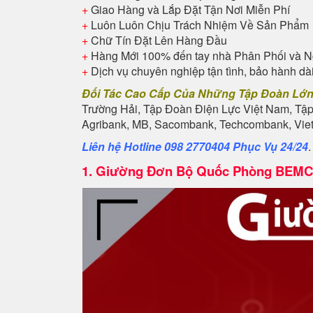
+
Giao Hàng và Lắp Đặt Tận Nơi Miễn Phí
+
Luôn Luôn Chịu Trách Nhiệm Về Sản Phẩm
+
Chữ Tín Đặt Lên Hàng Đầu
+
Hàng Mới 100% đến tay nhà Phân Phối và N
+
Dịch vụ chuyên nghiệp tận tình, bảo hành dà
Đối Tác Cao Cấp Của Những Tập Đoàn Lớ
Trường Hải, Tập Đoàn Điện Lực Việt Nam, Tậ
Agribank, MB, Sacombank, Techcombank, Vietb
Liên hệ Hotline 098 2770404 Phục Vụ 24/24
1.
Giường Đơn Bộ Quốc Phòng BEMC 