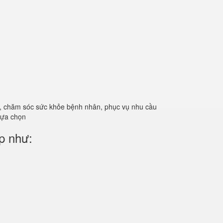
ản, chăm sóc sức khỏe bệnh nhân, phục vụ nhu cầu
 lựa chọn
p như: