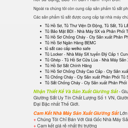
Ngoài ra chúng tôi còn cung cấp sản phẩm tủ sắt ph
Các sản phẩm tủ sắt được cung cấp tại nhà máy ch
Tủ Hồ Sơ, Tủ Thư Viện Di Động, Tủ Sắt, Tủ 
Tủ Bảo Mật BDI - Nhà Máy SX và Phân Phối 
Tủ Hồ Sơ Chống Cháy - Cty Sản xuất Phân P
Tủ Hồ Sơ Ngân Hàng BEMC
tủ sắt cao cấp welko safe
Tủ Locker - Nhà Máy SX tuyển Đlý Cấp 1 Cu
Tủ Ghép - Tủ Hồ Sơ Cửa Lùa - Nhà Máy Sản 
Tủ Hồ Sơ Sắt Chính Hãng
Tủ Hồ Sơ Chống Cháy Cao Cấp - Cty Sản xuất
Tủ Chống Cháy - Cty Sản xuất Phân Phối Tủ
Tủ Sắt Chống Cháy - Cty Sản xuất Phân Phối
Nhận Thiết Kế Và Sản Xuất Giường Sắt
- Gi
Giường Sắt Uy Tín Chất Lượng Số 1 VN, Giườn
Đại Bậc nhất Thế Giới.
Cam Kết Nhà Máy Sản Xuất Giường Sắt
Lớn
+
Chúng Tôi Chỉ Bán Với Giá Gốc Nhà Máy Sả
+
Cam kết giá rẻ nhất thị trường