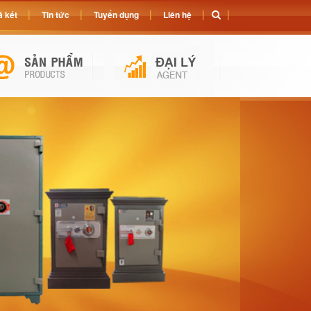
 két
Tin tức
Tuyển dụng
Liên hệ