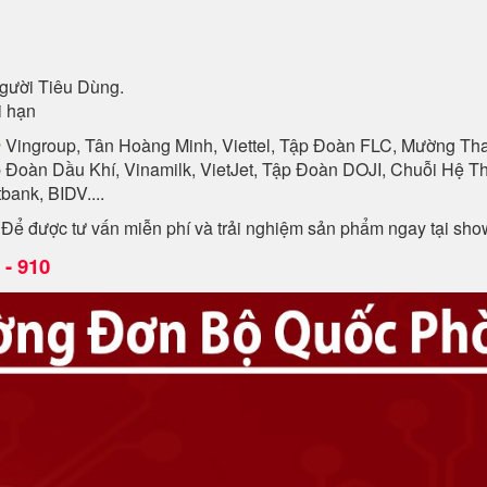
gười Tiêu Dùng.
i hạn
n
Vingroup, Tân Hoàng Minh, Viettel, Tập Đoàn FLC, Mường Than
p Đoàn Dầu Khí, Vinamilk, VietJet, Tập Đoàn DOJI, Chuỗi Hệ
ank, BIDV....
. Để được tư vấn miễn phí và trải nghiệm sản phẩm ngay tại sh
- 910