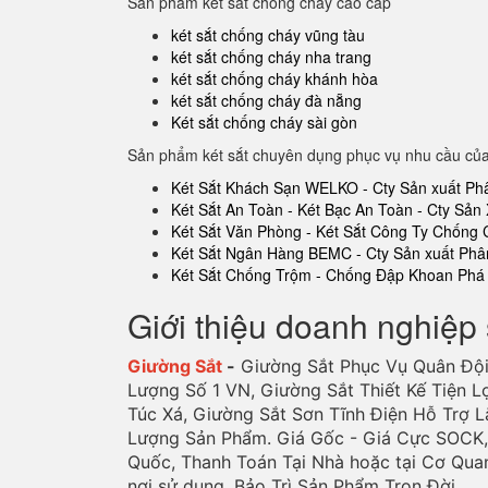
Sản phẩm két sắt chống cháy cao cấp
két sắt chống cháy vũng tàu
két sắt chống cháy nha trang
két sắt chống cháy khánh hòa
két sắt chống cháy đà nẵng
Két sắt chống cháy sài gòn
Sản phẩm két sắt chuyên dụng phục vụ nhu cầu củ
Két Sắt Khách Sạn WELKO - Cty Sản xuất Ph
Két Sắt An Toàn - Két Bạc An Toàn - Cty Sản 
Két Sắt Văn Phòng - Két Sắt Công Ty Chống
Két Sắt Ngân Hàng BEMC - Cty Sản xuất Phâ
Két Sắt Chống Trộm - Chống Đập Khoan Phá 
Giới thiệu doanh nghiệp 
Giường Sắt
-
Giường Sắt Phục Vụ Quân Đội
Lượng Số 1 VN, Giường Sắt Thiết Kế Tiện L
Túc Xá, Giường Sắt Sơn Tĩnh Điện Hỗ Trợ L
Lượng Sản Phẩm. Giá Gốc - Giá Cực SOCK, 
Quốc, Thanh Toán Tại Nhà hoặc tại Cơ Qua
nơi sử dụng, Bảo Trì Sản Phẩm Trọn Đời.