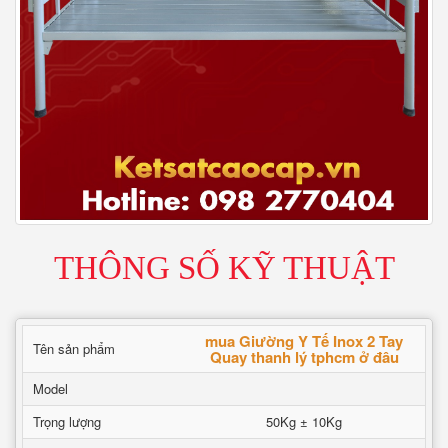
THÔNG SỐ KỸ THUẬT
mua Giường Y Tế Inox 2 Tay
Tên sản phẩm
Quay thanh lý tphcm ở đâu
Model
Trọng lượng
50Kg ± 10Kg