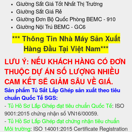
Giường Sắt Giá Tốt Nhất Thị Trường
Giường Sắt Giá Rẻ
Giường Đơn Bộ Quốc Phòng BEMC - 910
Giường Nội Trú BEMC - GC6
*** Thông Tin Nhà Máy Sản Xuất
Hàng Đầu Tại Việt Nam***
LƯU Ý: NẾU KHÁCH HÀNG CÓ ĐƠN
THUỘC DỰ ÁN SỐ LƯỢNG NHIỀU
CAM KẾT SẼ GIẢM SÂU VỀ GIÁ.
Sản phẩm Tủ Sắt Lắp Ghép sản xuất theo tiêu
chuẩn Quốc Tế SGS:
-
Tủ Hồ Sơ Lắp Ghép đạt tiêu chuẩn Quốc Tế
: ISO
9001:2015 chứng nhận số VN16/00059.
-
Tủ Hồ Sơ Lắp Ghép đạt chứng nhận tiêu chuẩn
Môi trường
: ISO 14001:2015 Certificate Registration