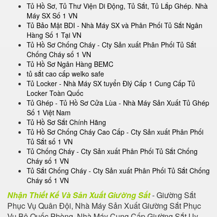
Tủ Hồ Sơ, Tủ Thư Viện Di Động, Tủ Sắt, Tủ Lắp Ghép. Nhà
Máy SX Số 1 VN
Tủ Bảo Mật BDI - Nhà Máy SX và Phân Phối Tủ Sắt Ngân
Hàng Số 1 Tại VN
Tủ Hồ Sơ Chống Cháy - Cty Sản xuất Phân Phối Tủ Sắt
Chống Cháy số 1 VN
Tủ Hồ Sơ Ngân Hàng BEMC
tủ sắt cao cấp welko safe
Tủ Locker - Nhà Máy SX tuyển Đlý Cấp 1 Cung Cấp Tủ
Locker Toàn Quốc
Tủ Ghép - Tủ Hồ Sơ Cửa Lùa - Nhà Máy Sản Xuất Tủ Ghép
Số 1 Việt Nam
Tủ Hồ Sơ Sắt Chính Hãng
Tủ Hồ Sơ Chống Cháy Cao Cấp - Cty Sản xuất Phân Phối
Tủ Sắt số 1 VN
Tủ Chống Cháy - Cty Sản xuất Phân Phối Tủ Sắt Chống
Cháy số 1 VN
Tủ Sắt Chống Cháy - Cty Sản xuất Phân Phối Tủ Sắt Chống
Cháy số 1 VN
Nhận Thiết Kế Và Sản Xuất Giường Sắt
- Giường Sắt
Phục Vụ Quân Đội, Nhà Máy Sản Xuất Giường Sắt Phục
Vụ Bộ Quốc Phòng, Nhà Máy Cung Cấp Giường Sắt Uy