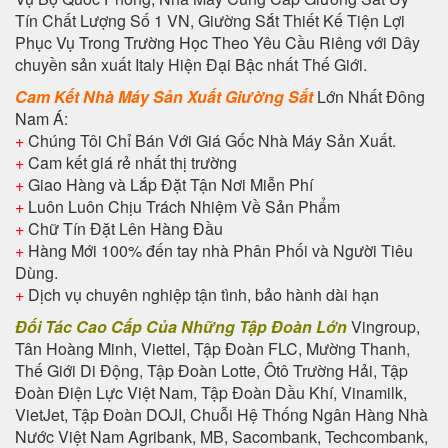
Tín Chất Lượng Số 1 VN, Giường Sắt Thiết Kế Tiện Lợi
Phục Vụ Trong Trường Học Theo Yêu Cầu Riêng với Dây
chuyền sản xuất Italy Hiện Đại Bậc nhất Thế Giới.
Cam Kết Nhà Máy Sản Xuất Giường Sắt
Lớn Nhất Đông
Nam Á:
+
Chúng Tôi Chỉ Bán Với Giá Gốc Nhà Máy Sản Xuất.
+
Cam kết giá rẻ nhất thị trường
+
Giao Hàng và Lắp Đặt Tận Nơi Miễn Phí
+
Luôn Luôn Chịu Trách Nhiệm Về Sản Phẩm
+
Chữ Tín Đặt Lên Hàng Đầu
+
Hàng Mới 100% đến tay nhà Phân Phối và Người Tiêu
Dùng.
+
Dịch vụ chuyên nghiệp tận tình, bảo hành dài hạn
Đối Tác Cao Cấp Của Những Tập Đoàn Lớn
Vingroup,
Tân Hoàng Minh, Viettel, Tập Đoàn FLC, Mường Thanh,
Thế Giới Di Động, Tập Đoàn Lotte, Ôtô Trường Hải, Tập
Đoàn Điện Lực Việt Nam, Tập Đoàn Dầu Khí, Vinamilk,
VietJet, Tập Đoàn DOJI, Chuỗi Hệ Thống Ngân Hàng Nhà
Nước Việt Nam Agribank, MB, Sacombank, Techcombank,