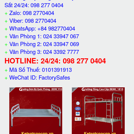
Sắt 24/24: 098 277 0404
+
Zalo: 098 2770404
+
Viber: 098 2770404
+
WhatsApp: +84 982770404
+
Văn Phòng 1: 024 33947 067
+
Văn Phòng 2: 024 33947 069
+
Văn Phòng 3: 024 3392 7777
HOTLINE: 24/24: 098 277 0404
+
Mã Số Thuế: 0101391913
+
WeChat ID: FactorySafes