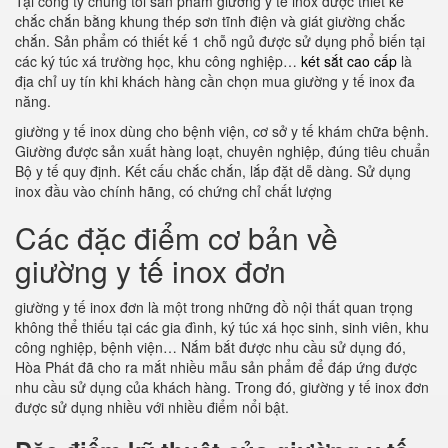
Tại công ty chúng tôi sản phẩm giường y tế inox được thiết kế
chắc chắn bằng khung thép sơn tĩnh điện và giát giường chắc
chắn. Sản phẩm có thiết kế 1 chỗ ngủ được sử dụng phổ biến tại
các ký túc xá trường học, khu công nghiệp…
két sắt cao cấp
là
địa chỉ uy tín khi khách hàng cần chọn mua giường y tế inox đa
năng.
giường y tế inox dùng cho bệnh viện, cơ sở y tế khám chữa bệnh.
Giường được sản xuất hàng loạt, chuyên nghiệp, đúng tiêu chuẩn
Bộ y tế quy định. Kết cấu chắc chắn, lắp đặt dễ dàng. Sử dụng
inox đầu vào chính hãng, có chứng chỉ chất lượng
Các đặc điểm cơ bản về
giường y tế inox đơn
giường y tế inox đơn là một trong những đồ nội thất quan trọng
không thể thiếu tại các gia đình, ký túc xá học sinh, sinh viên, khu
công nghiệp, bệnh viện… Nắm bắt được nhu cầu sử dụng đó,
Hòa Phát đã cho ra mắt nhiều mẫu sản phẩm để đáp ứng được
nhu cầu sử dụng của khách hàng. Trong đó, giường y tế inox đơn
được sử dụng nhiều với nhiều điểm nổi bật.