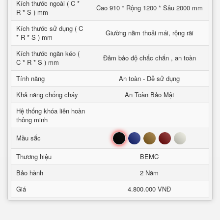
Kích thước ngoài ( C *
Cao 910 * Rộng 1200 * Sâu 2000 mm
R * S ) mm
Kích thước sử dụng ( C
Giường nằm thoải mái, rộng rãi
* R * S ) mm
Kích thước ngăn kéo (
Đảm bảo độ chắc chắn , an toàn
C * R * S ) mm
Tính năng
An toàn - Dễ sử dụng
Khả năng chống cháy
An Toàn Bảo Mật
Hệ thống khóa liên hoàn
thông minh
Đen
Xanh
Nâu
Đỏ
Trắng
Mầu sắc
Thương hiệu
BEMC
Bảo hành
2 Năm
Giá
4.800.000 VNĐ