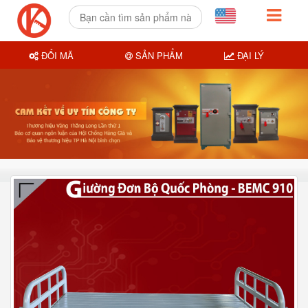
ĐỔI MÃ
SẢN PHẨM
ĐẠI LÝ