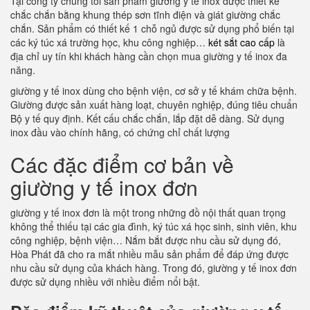
Tại công ty chúng tôi sản phẩm giường y tế inox được thiết kế
chắc chắn bằng khung thép sơn tĩnh điện và giát giường chắc
chắn. Sản phẩm có thiết kế 1 chỗ ngủ được sử dụng phổ biến tại
các ký túc xá trường học, khu công nghiệp…
két sắt cao cấp
là
địa chỉ uy tín khi khách hàng cần chọn mua giường y tế inox đa
năng.
giường y tế inox dùng cho bệnh viện, cơ sở y tế khám chữa bệnh.
Giường được sản xuất hàng loạt, chuyên nghiệp, đúng tiêu chuẩn
Bộ y tế quy định. Kết cấu chắc chắn, lắp đặt dễ dàng. Sử dụng
inox đầu vào chính hãng, có chứng chỉ chất lượng
Các đặc điểm cơ bản về
giường y tế inox đơn
giường y tế inox đơn là một trong những đồ nội thất quan trọng
không thể thiếu tại các gia đình, ký túc xá học sinh, sinh viên, khu
công nghiệp, bệnh viện… Nắm bắt được nhu cầu sử dụng đó,
Hòa Phát đã cho ra mắt nhiều mẫu sản phẩm để đáp ứng được
nhu cầu sử dụng của khách hàng. Trong đó, giường y tế inox đơn
được sử dụng nhiều với nhiều điểm nổi bật.