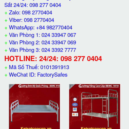
Sắt 24/24: 098 277 0404
+
Zalo: 098 2770404
+
Viber: 098 2770404
+
WhatsApp: +84 982770404
+
Văn Phòng 1: 024 33947 067
+
Văn Phòng 2: 024 33947 069
+
Văn Phòng 3: 024 3392 7777
HOTLINE: 24/24: 098 277 0404
+
Mã Số Thuế: 0101391913
+
WeChat ID: FactorySafes