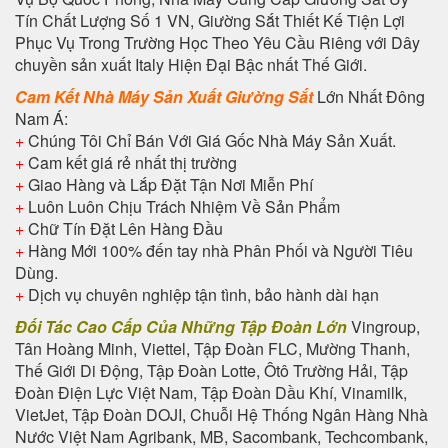
Tín Chất Lượng Số 1 VN, Giường Sắt Thiết Kế Tiện Lợi
Phục Vụ Trong Trường Học Theo Yêu Cầu Riêng với Dây
chuyền sản xuất Italy Hiện Đại Bậc nhất Thế Giới.
Cam Kết Nhà Máy Sản Xuất Giường Sắt
Lớn Nhất Đông
Nam Á:
+
Chúng Tôi Chỉ Bán Với Giá Gốc Nhà Máy Sản Xuất.
+
Cam kết giá rẻ nhất thị trường
+
Giao Hàng và Lắp Đặt Tận Nơi Miễn Phí
+
Luôn Luôn Chịu Trách Nhiệm Về Sản Phẩm
+
Chữ Tín Đặt Lên Hàng Đầu
+
Hàng Mới 100% đến tay nhà Phân Phối và Người Tiêu
Dùng.
+
Dịch vụ chuyên nghiệp tận tình, bảo hành dài hạn
Đối Tác Cao Cấp Của Những Tập Đoàn Lớn
Vingroup,
Tân Hoàng Minh, Viettel, Tập Đoàn FLC, Mường Thanh,
Thế Giới Di Động, Tập Đoàn Lotte, Ôtô Trường Hải, Tập
Đoàn Điện Lực Việt Nam, Tập Đoàn Dầu Khí, Vinamilk,
VietJet, Tập Đoàn DOJI, Chuỗi Hệ Thống Ngân Hàng Nhà
Nước Việt Nam Agribank, MB, Sacombank, Techcombank,