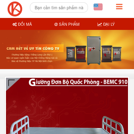
ĐỔI MÃ
SẢN PHẨM
ĐẠI LÝ