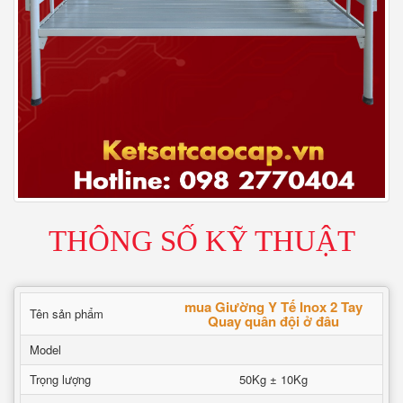
THÔNG SỐ KỸ THUẬT
mua Giường Y Tế Inox 2 Tay
Tên sản phẩm
Quay quân đội ở đâu
Model
Trọng lượng
50Kg ± 10Kg