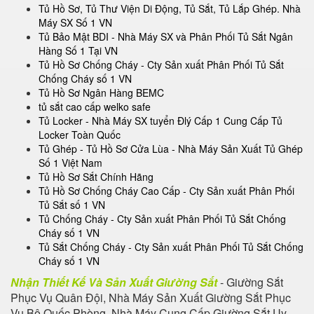
Tủ Hồ Sơ, Tủ Thư Viện Di Động, Tủ Sắt, Tủ Lắp Ghép. Nhà
Máy SX Số 1 VN
Tủ Bảo Mật BDI - Nhà Máy SX và Phân Phối Tủ Sắt Ngân
Hàng Số 1 Tại VN
Tủ Hồ Sơ Chống Cháy - Cty Sản xuất Phân Phối Tủ Sắt
Chống Cháy số 1 VN
Tủ Hồ Sơ Ngân Hàng BEMC
tủ sắt cao cấp welko safe
Tủ Locker - Nhà Máy SX tuyển Đlý Cấp 1 Cung Cấp Tủ
Locker Toàn Quốc
Tủ Ghép - Tủ Hồ Sơ Cửa Lùa - Nhà Máy Sản Xuất Tủ Ghép
Số 1 Việt Nam
Tủ Hồ Sơ Sắt Chính Hãng
Tủ Hồ Sơ Chống Cháy Cao Cấp - Cty Sản xuất Phân Phối
Tủ Sắt số 1 VN
Tủ Chống Cháy - Cty Sản xuất Phân Phối Tủ Sắt Chống
Cháy số 1 VN
Tủ Sắt Chống Cháy - Cty Sản xuất Phân Phối Tủ Sắt Chống
Cháy số 1 VN
Nhận Thiết Kế Và Sản Xuất Giường Sắt
- Giường Sắt
Phục Vụ Quân Đội, Nhà Máy Sản Xuất Giường Sắt Phục
Vụ Bộ Quốc Phòng, Nhà Máy Cung Cấp Giường Sắt Uy