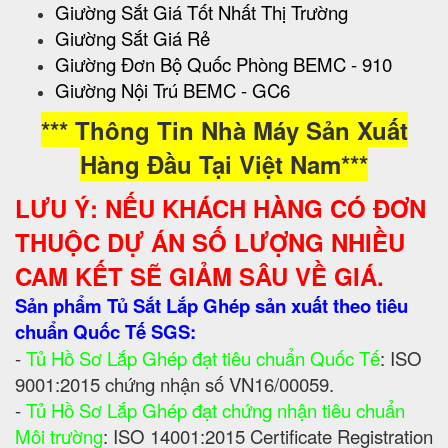
Giường Sắt Giá Tốt Nhất Thị Trường
Giường Sắt Giá Rẻ
Giường Đơn Bộ Quốc Phòng BEMC - 910
Giường Nội Trú BEMC - GC6
*** Thông Tin Nhà Máy Sản Xuất
Hàng Đầu Tại Việt Nam***
LƯU Ý: NẾU KHÁCH HÀNG CÓ ĐƠN
THUỘC DỰ ÁN SỐ LƯỢNG NHIỀU
CAM KẾT SẼ GIẢM SÂU VỀ GIÁ.
Sản phẩm Tủ Sắt Lắp Ghép sản xuất theo tiêu
chuẩn Quốc Tế SGS:
-
Tủ Hồ Sơ Lắp Ghép đạt tiêu chuẩn Quốc Tế
: ISO
9001:2015 chứng nhận số VN16/00059.
-
Tủ Hồ Sơ Lắp Ghép đạt chứng nhận tiêu chuẩn
Môi trường
: ISO 14001:2015 Certificate Registration