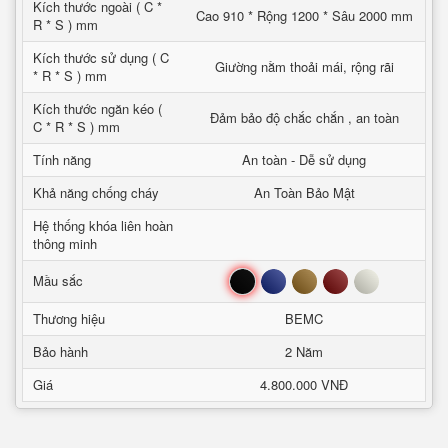
Kích thước ngoài ( C *
Cao 910 * Rộng 1200 * Sâu 2000 mm
R * S ) mm
Kích thước sử dụng ( C
Giường nằm thoải mái, rộng rãi
* R * S ) mm
Kích thước ngăn kéo (
Đảm bảo độ chắc chắn , an toàn
C * R * S ) mm
Tính năng
An toàn - Dễ sử dụng
Khả năng chống cháy
An Toàn Bảo Mật
Hệ thống khóa liên hoàn
thông minh
Đen
Xanh
Nâu
Đỏ
Trắng
Mầu sắc
Thương hiệu
BEMC
Bảo hành
2 Năm
Giá
4.800.000 VNĐ