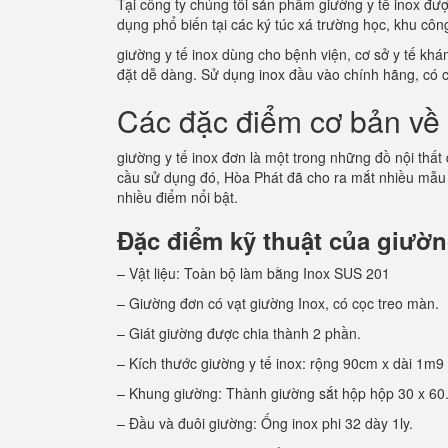
Tại công ty chúng tôi sản phẩm giường y tế inox đư
dụng phổ biến tại các ký túc xá trường học, khu c
giường y tế inox dùng cho bệnh viện, cơ sở y tế kh
đặt dễ dàng. Sử dụng inox đầu vào chính hãng, có 
Các đặc điểm cơ bản về 
giường y tế inox đơn là một trong những đồ nội thất
cầu sử dụng đó, Hòa Phát đã cho ra mắt nhiều mẫu
nhiều điểm nổi bật.
Đặc điểm kỹ thuật của giường
– Vật liệu: Toàn bộ làm bằng Inox SUS 201
– Giường đơn có vạt giường Inox, có cọc treo màn.
– Giát giường được chia thành 2 phần.
– Kích thước giường y tế inox: rộng 90cm x dài 1m9
– Khung giường: Thành giường sắt hộp hộp 30 x 60
– Đầu và đuôi giường: Ống inox phi 32 dày 1ly.