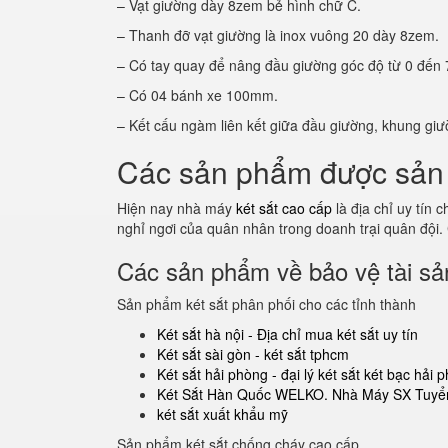
– Vạt giường dày 8zem bẻ hình chữ C.
– Thanh đỡ vạt giường là inox vuông 20 dày 8zem.
– Có tay quay để nâng đầu giường góc độ từ 0 đến 
– Có 04 bánh xe 100mm.
– Kết cấu ngàm liên kết giữa đầu giường, khung giư
Các sản phẩm được sản 
Hiện nay nhà máy
két sắt cao cấp
là địa chỉ uy tín
nghỉ ngơi của quân nhân trong doanh trại quân đội.
Các sản phẩm về bảo vệ tài sản
Sản phẩm két sắt phân phối cho các tỉnh thành
Két sắt hà nội - Địa chỉ mua két sắt uy tín
Két sắt sài gòn - két sắt tphcm
Két sắt hải phòng - đại lý két sắt két bạc hải 
Két Sắt Hàn Quốc WELKO. Nhà Máy SX Tuyển
két sắt xuất khẩu mỹ
Sản phẩm két sắt chống cháy cao cấp