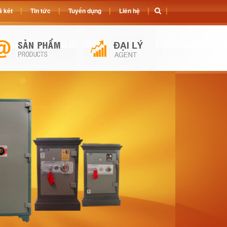
 két
Tin tức
Tuyển dụng
Liên hệ