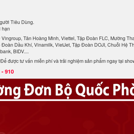
gười Tiêu Dùng.
i hạn
n
Vingroup, Tân Hoàng Minh, Viettel, Tập Đoàn FLC, Mường Than
p Đoàn Dầu Khí, Vinamilk, VietJet, Tập Đoàn DOJI, Chuỗi Hệ
ank, BIDV....
. Để được tư vấn miễn phí và trải nghiệm sản phẩm ngay tại sh
- 910