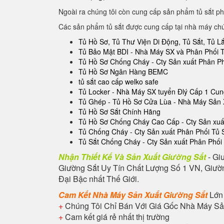
Ngoài ra chúng tôi còn cung cấp sản phẩm tủ sắt ph
Các sản phẩm tủ sắt được cung cấp tại nhà máy ch
Tủ Hồ Sơ, Tủ Thư Viện Di Động, Tủ Sắt, Tủ 
Tủ Bảo Mật BDI - Nhà Máy SX và Phân Phối 
Tủ Hồ Sơ Chống Cháy - Cty Sản xuất Phân P
Tủ Hồ Sơ Ngân Hàng BEMC
tủ sắt cao cấp welko safe
Tủ Locker - Nhà Máy SX tuyển Đlý Cấp 1 Cu
Tủ Ghép - Tủ Hồ Sơ Cửa Lùa - Nhà Máy Sản 
Tủ Hồ Sơ Sắt Chính Hãng
Tủ Hồ Sơ Chống Cháy Cao Cấp - Cty Sản xuất
Tủ Chống Cháy - Cty Sản xuất Phân Phối Tủ
Tủ Sắt Chống Cháy - Cty Sản xuất Phân Phối
Nhận Thiết Kế Và Sản Xuất Giường Sắt
- Gi
Giường Sắt Uy Tín Chất Lượng Số 1 VN, Giườn
Đại Bậc nhất Thế Giới.
Cam Kết Nhà Máy Sản Xuất Giường Sắt
Lớn
+
Chúng Tôi Chỉ Bán Với Giá Gốc Nhà Máy Sả
+
Cam kết giá rẻ nhất thị trường