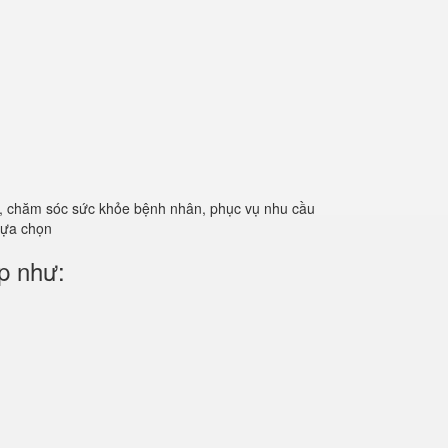
ản, chăm sóc sức khỏe bệnh nhân, phục vụ nhu cầu
 lựa chọn
p như: