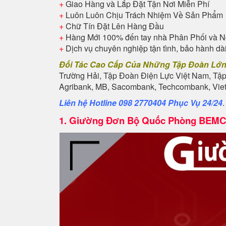
+
Giao Hàng và Lắp Đặt Tận Nơi Miễn Phí
+
Luôn Luôn Chịu Trách Nhiệm Về Sản Phẩm
+
Chữ Tín Đặt Lên Hàng Đầu
+
Hàng Mới 100% đến tay nhà Phân Phối và N
+
Dịch vụ chuyên nghiệp tận tình, bảo hành dà
Đối Tác Cao Cấp Của Những Tập Đoàn Lớ
Trường Hải, Tập Đoàn Điện Lực Việt Nam, Tậ
Agribank, MB, Sacombank, Techcombank, Vietb
Liên hệ Hotline 098 2770404 Phục Vụ 24/24
1.
Giường Đơn Bộ Quốc Phòng BEMC 