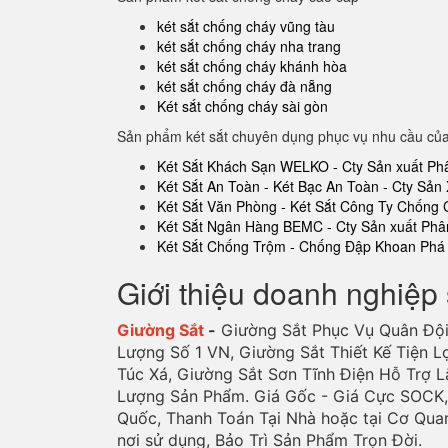
két sắt chống cháy vũng tàu
két sắt chống cháy nha trang
két sắt chống cháy khánh hòa
két sắt chống cháy đà nẵng
Két sắt chống cháy sài gòn
Sản phẩm két sắt chuyên dụng phục vụ nhu cầu củ
Két Sắt Khách Sạn WELKO - Cty Sản xuất Ph
Két Sắt An Toàn - Két Bạc An Toàn - Cty Sản 
Két Sắt Văn Phòng - Két Sắt Công Ty Chống
Két Sắt Ngân Hàng BEMC - Cty Sản xuất Phâ
Két Sắt Chống Trộm - Chống Đập Khoan Phá 
Giới thiệu doanh nghiệp 
Giường Sắt
-
Giường Sắt Phục Vụ Quân Đội
Lượng Số 1 VN, Giường Sắt Thiết Kế Tiện L
Túc Xá, Giường Sắt Sơn Tĩnh Điện Hỗ Trợ L
Lượng Sản Phẩm. Giá Gốc - Giá Cực SOCK, 
Quốc, Thanh Toán Tại Nhà hoặc tại Cơ Qua
nơi sử dụng, Bảo Trì Sản Phẩm Trọn Đời.