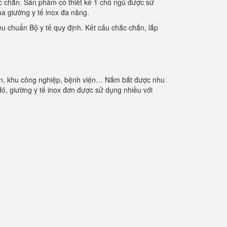
ắc chắn. Sản phẩm có thiết kế 1 chỗ ngủ được sử
ua giường y tế inox đa năng.
u chuẩn Bộ y tế quy định. Kết cấu chắc chắn, lắp
 viên, khu công nghiệp, bệnh viện… Nắm bắt được nhu
, giường y tế inox đơn được sử dụng nhiều với