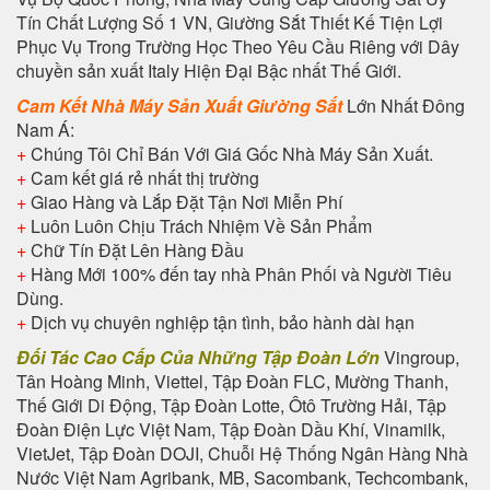
Tín Chất Lượng Số 1 VN, Giường Sắt Thiết Kế Tiện Lợi
Phục Vụ Trong Trường Học Theo Yêu Cầu Riêng với Dây
chuyền sản xuất Italy Hiện Đại Bậc nhất Thế Giới.
Cam Kết Nhà Máy Sản Xuất Giường Sắt
Lớn Nhất Đông
Nam Á:
+
Chúng Tôi Chỉ Bán Với Giá Gốc Nhà Máy Sản Xuất.
+
Cam kết giá rẻ nhất thị trường
+
Giao Hàng và Lắp Đặt Tận Nơi Miễn Phí
+
Luôn Luôn Chịu Trách Nhiệm Về Sản Phẩm
+
Chữ Tín Đặt Lên Hàng Đầu
+
Hàng Mới 100% đến tay nhà Phân Phối và Người Tiêu
Dùng.
+
Dịch vụ chuyên nghiệp tận tình, bảo hành dài hạn
Đối Tác Cao Cấp Của Những Tập Đoàn Lớn
Vingroup,
Tân Hoàng Minh, Viettel, Tập Đoàn FLC, Mường Thanh,
Thế Giới Di Động, Tập Đoàn Lotte, Ôtô Trường Hải, Tập
Đoàn Điện Lực Việt Nam, Tập Đoàn Dầu Khí, Vinamilk,
VietJet, Tập Đoàn DOJI, Chuỗi Hệ Thống Ngân Hàng Nhà
Nước Việt Nam Agribank, MB, Sacombank, Techcombank,