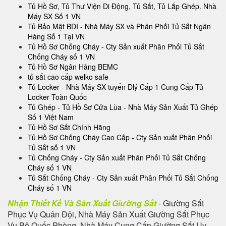
Tủ Hồ Sơ, Tủ Thư Viện Di Động, Tủ Sắt, Tủ Lắp Ghép. Nhà
Máy SX Số 1 VN
Tủ Bảo Mật BDI - Nhà Máy SX và Phân Phối Tủ Sắt Ngân
Hàng Số 1 Tại VN
Tủ Hồ Sơ Chống Cháy - Cty Sản xuất Phân Phối Tủ Sắt
Chống Cháy số 1 VN
Tủ Hồ Sơ Ngân Hàng BEMC
tủ sắt cao cấp welko safe
Tủ Locker - Nhà Máy SX tuyển Đlý Cấp 1 Cung Cấp Tủ
Locker Toàn Quốc
Tủ Ghép - Tủ Hồ Sơ Cửa Lùa - Nhà Máy Sản Xuất Tủ Ghép
Số 1 Việt Nam
Tủ Hồ Sơ Sắt Chính Hãng
Tủ Hồ Sơ Chống Cháy Cao Cấp - Cty Sản xuất Phân Phối
Tủ Sắt số 1 VN
Tủ Chống Cháy - Cty Sản xuất Phân Phối Tủ Sắt Chống
Cháy số 1 VN
Tủ Sắt Chống Cháy - Cty Sản xuất Phân Phối Tủ Sắt Chống
Cháy số 1 VN
Nhận Thiết Kế Và Sản Xuất Giường Sắt
- Giường Sắt
Phục Vụ Quân Đội, Nhà Máy Sản Xuất Giường Sắt Phục
Vụ Bộ Quốc Phòng, Nhà Máy Cung Cấp Giường Sắt Uy