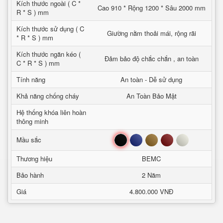
Kích thước ngoài ( C *
Cao 910 * Rộng 1200 * Sâu 2000 mm
R * S ) mm
Kích thước sử dụng ( C
Giường nằm thoải mái, rộng rãi
* R * S ) mm
Kích thước ngăn kéo (
Đảm bảo độ chắc chắn , an toàn
C * R * S ) mm
Tính năng
An toàn - Dễ sử dụng
Khả năng chống cháy
An Toàn Bảo Mật
Hệ thống khóa liên hoàn
thông minh
Đen
Xanh
Nâu
Đỏ
Trắng
Mầu sắc
Thương hiệu
BEMC
Bảo hành
2 Năm
Giá
4.800.000 VNĐ