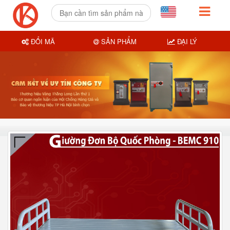
ĐỔI MÃ
SẢN PHẨM
ĐẠI LÝ