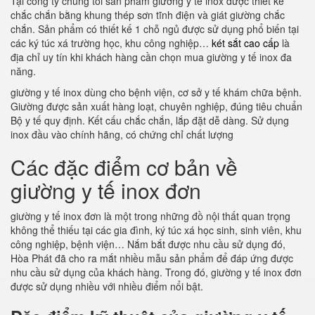
Tại công ty chúng tôi sản phẩm giường y tế inox được thiết kế
chắc chắn bằng khung thép sơn tĩnh điện và giát giường chắc
chắn. Sản phẩm có thiết kế 1 chỗ ngủ được sử dụng phổ biến tại
các ký túc xá trường học, khu công nghiệp…
két sắt cao cấp
là
địa chỉ uy tín khi khách hàng cần chọn mua giường y tế inox đa
năng.
giường y tế inox dùng cho bệnh viện, cơ sở y tế khám chữa bệnh.
Giường được sản xuất hàng loạt, chuyên nghiệp, đúng tiêu chuẩn
Bộ y tế quy định. Kết cấu chắc chắn, lắp đặt dễ dàng. Sử dụng
inox đầu vào chính hãng, có chứng chỉ chất lượng
Các đặc điểm cơ bản về
giường y tế inox đơn
giường y tế inox đơn là một trong những đồ nội thất quan trọng
không thể thiếu tại các gia đình, ký túc xá học sinh, sinh viên, khu
công nghiệp, bệnh viện… Nắm bắt được nhu cầu sử dụng đó,
Hòa Phát đã cho ra mắt nhiều mẫu sản phẩm để đáp ứng được
nhu cầu sử dụng của khách hàng. Trong đó, giường y tế inox đơn
được sử dụng nhiều với nhiều điểm nổi bật.