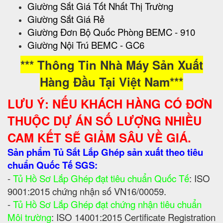
Giường Sắt Giá Tốt Nhất Thị Trường
Giường Sắt Giá Rẻ
Giường Đơn Bộ Quốc Phòng BEMC - 910
Giường Nội Trú BEMC - GC6
*** Thông Tin Nhà Máy Sản Xuất
Hàng Đầu Tại Việt Nam***
LƯU Ý: NẾU KHÁCH HÀNG CÓ ĐƠN
THUỘC DỰ ÁN SỐ LƯỢNG NHIỀU
CAM KẾT SẼ GIẢM SÂU VỀ GIÁ.
Sản phẩm Tủ Sắt Lắp Ghép sản xuất theo tiêu
chuẩn Quốc Tế SGS:
-
Tủ Hồ Sơ Lắp Ghép đạt tiêu chuẩn Quốc Tế
: ISO
9001:2015 chứng nhận số VN16/00059.
-
Tủ Hồ Sơ Lắp Ghép đạt chứng nhận tiêu chuẩn
Môi trường
: ISO 14001:2015 Certificate Registration