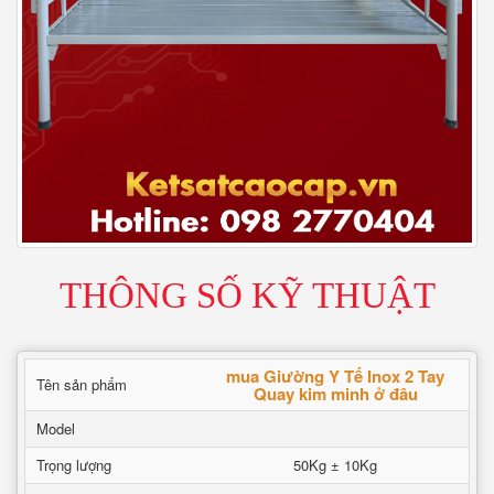
THÔNG SỐ KỸ THUẬT
mua Giường Y Tế Inox 2 Tay
Tên sản phẩm
Quay kim minh ở đâu
Model
Trọng lượng
50Kg ± 10Kg