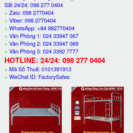
Sắt 24/24: 098 277 0404
+
Zalo: 098 2770404
+
Viber: 098 2770404
+
WhatsApp: +84 982770404
+
Văn Phòng 1: 024 33947 067
+
Văn Phòng 2: 024 33947 069
+
Văn Phòng 3: 024 3392 7777
HOTLINE: 24/24: 098 277 0404
+
Mã Số Thuế: 0101391913
+
WeChat ID: FactorySafes