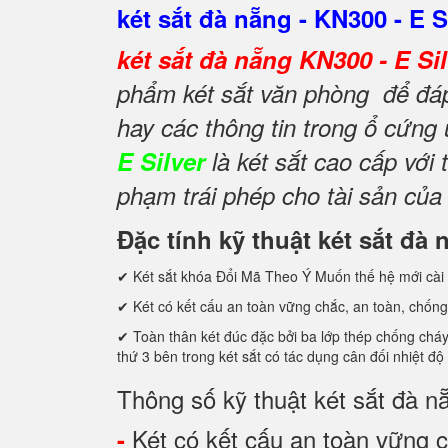
két sắt đà nẵng - KN300 - E S
két sắt đà nẵng KN300 - E Si
phẩm két sắt văn phòng để đáp 
hay các thông tin trong ổ cứng
E Silver
là két sắt cao cấp vớ
phạm trái phép cho tài sản của
Đặc tính kỹ thuật két sắt đà 
✔ Két sắt khóa Đổi Mã Theo Ý Muốn thế hệ mới cài 
✔ Két có kết cấu an toàn vững chắc, an toàn, chống
✔ Toàn thân két đúc đặc bởi ba lớp thép chống cháy c
thứ 3 bên trong két sắt có tác dụng cân đối nhiệt độ
Thông số kỹ thuật két sắt đà n
Két có kết cấu an toàn vững c
-