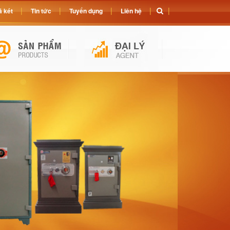
 két
Tin tức
Tuyển dụng
Liên hệ