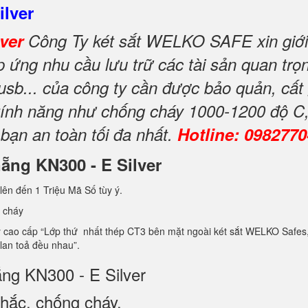
ilver
lver
Công Ty két sắt WELKO SAFE xin giới 
ứng nhu cầu lưu trữ các tài sản quan trọng
 usb... của công ty cần được bảo quản, cất
i tính năng như chống cháy 1000-1200 độ C
 bạn an toàn tối đa nhất.
Hotline: 098277
nẵng KN300 - E Silver
lên đến 1 Triệu Mã Số tùy ý.
 cháy
ao cấp “Lớp thứ nhất thép CT3 bên mặt ngoài két sắt WELKO Safes, lớp 
 lan toả đều nhau”.
ẵng KN300 - E Silver
hắc, chống cháy.