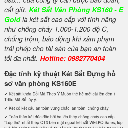
cất giữ.
Két Sắt Văn Phòng KS160 - E
Gold
là két sắt cao cấp với tính năng
như chống cháy 1.000-1.200 độ C,
chống trộm, báo động khi xâm phạm
trái phép cho tài sản của bạn an toàn
tối đa nhất.
Hotline: 0982770404
Đặc tính kỹ thuật Két Sắt Đựng hồ
sơ văn phòng KS160E
✔ Két sắt khóa Đổi Mã Theo Ý Muốn thế hệ mới cài lên đến 1
Triệu Mã Số tùy ý.
✔ Két có kết cấu an toàn vững chắc, an toàn, chống cháy
✔ Toàn thân két đúc đặc bởi ba lớp thép chống cháy cao cấp
“Lớp thứ nhất thép CT3 bên mặt ngoài két sắt WELKO Safes, lớp
2 là lớp chống cháy bảo vệ tài sản và lớp thép thứ 3 bên trong két