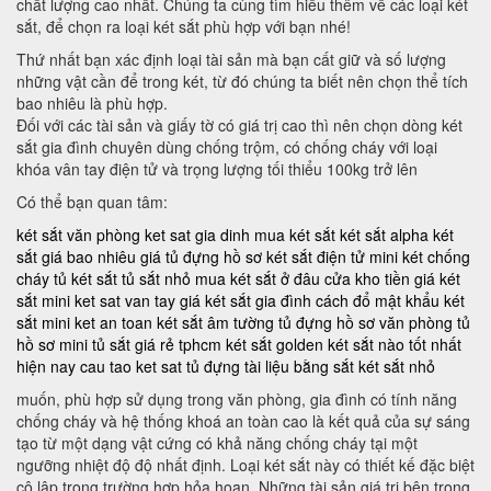
chất lượng cao nhất. Chúng ta cùng tìm hiểu thêm về các loại két
sắt, để chọn ra loại két sắt phù hợp với bạn nhé!
Thứ nhất bạn xác định loại tài sản mà bạn cất giữ và số lượng
những vật cần để trong két, từ đó chúng ta biết nên chọn thể tích
bao nhiêu là phù hợp.
Đối với các tài sản và giấy tờ có giá trị cao thì nên chọn dòng két
sắt gia đình chuyên dùng chống trộm, có chống cháy với loại
khóa vân tay điện tử và trọng lượng tối thiểu 100kg trở lên
Có thể bạn quan tâm:
két sắt văn phòng
ket sat gia dinh
mua két sắt
két sắt alpha
két
sắt giá bao nhiêu
giá tủ đựng hồ sơ
két sắt điện tử mini
két chống
cháy
tủ két sắt
tủ sắt nhỏ
mua két sắt ở đâu
cửa kho tiền
giá két
sắt mini
ket sat van tay
giá két sắt gia đình
cách đổ mật khẩu két
sắt mini
ket an toan
két sắt âm tường
tủ đựng hồ sơ văn phòng
tủ
hồ sơ mini
tủ sắt giá rẻ tphcm
két sắt golden
két sắt nào tốt nhất
hiện nay
cau tao ket sat
tủ đựng tài liệu bằng sắt
két sắt nhỏ
muốn, phù hợp sử dụng trong văn phòng, gia đình có tính năng
chống cháy và hệ thống khoá an toàn cao là kết quả của sự sáng
tạo từ một dạng vật cứng có khả năng chống cháy tại một
ngưỡng nhiệt độ độ nhất định. Loại két sắt này có thiết kế đặc biệt
cô lập trong trường hợp hỏa hoạn. Những tài sản giá trị bên trong