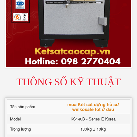
THÔNG SỐ KỸ THUẬT
mua Két sắt đựng hồ sơ
Tên sản phẩm
welkosafe tốt ở đâu
Model
KS140B - Series E Korea
Trọng lượng
130Kg ± 10Kg