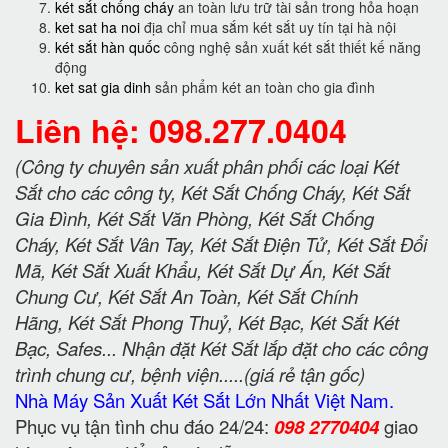
két sắt chống cháy
an toàn lưu trữ tài sản trong hỏa hoạn
ket sat ha noi
địa chỉ mua sắm két sắt uy tín tại hà nội
két sắt hàn quốc
công nghệ sản xuất két sắt thiết kế năng
động
ket sat gia dinh
sản phẩm két an toàn cho gia đình
Liên hệ: 098.277.0404
(Công ty chuyên sản xuất phân phối các loại Két
Sắt cho các công ty, Két Sắt Chống Cháy, Két Sắt
Gia Đình, Két Sắt Văn Phòng, Két Sắt Chống
Cháy, Két Sắt Vân Tay, Két Sắt Điện Tử, Két Sắt Đổi
Mã, Két Sắt Xuất Khẩu, Két Sắt Dự Án, Két Sắt
Chung Cư, Két Sắt An Toàn, Két Sắt Chính
Hãng, Két Sắt Phong Thuỷ, Két Bạc, Két Sắt Két
Bạc, Safes... Nhận đặt Két Sắt lắp đặt cho các công
trình chung cư, bệnh viện.....(giá rẻ tận gốc)
Nhà Máy Sản Xuất Két Sắt Lớn Nhất Việt Nam.
Phục vụ tận tình chu đáo 24/24:
098 2770404
giao