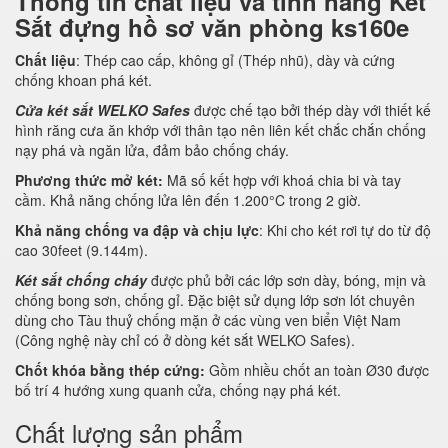
Thông tin chất liệu và tính năng Két
Sắt đựng hồ sơ văn phòng ks160e
Chất liệu
: Thép cao cấp, không gỉ (Thép nhũ), dày và cứng
chống khoan phá két.
Cửa két sắt WELKO Safes
được chế tạo bởi thép dày với thiết kế
hình răng cưa ăn khớp với thân tạo nên liên kết chắc chắn chống
nạy phá và ngăn lửa, đảm bảo chống cháy.
Phương thức mở két:
Mã số kết hợp với khoá chia bi và tay
cầm. Khả năng chống lửa lên đến 1.200°C trong 2 giờ.
Khả năng chống va đập và chịu lực
: Khi cho két rơi tự do từ độ
cao 30feet (9.144m).
Két sắt chống cháy
được phủ bởi các lớp sơn dày, bóng, mịn và
chống bong sơn, chống gỉ. Đặc biệt sử dụng lớp sơn lót chuyên
dùng cho Tàu thuỷ chống mặn ở các vùng ven biển Việt Nam
(Công nghệ này chỉ có ở dòng két sắt WELKO Safes).
Chốt khóa bằng thép cứng:
Gồm nhiều chốt an toàn Ø30 được
bố trí 4 hướng xung quanh cửa, chống nạy phá két.
Chất lượng sản phẩm