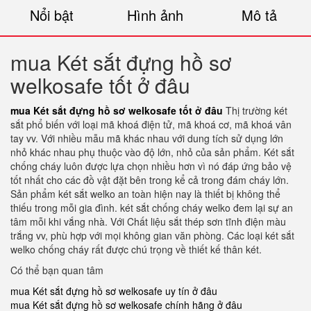
Nổi bật
Hình ảnh
Mô tả
mua Két sắt đựng hồ sơ
welkosafe tốt ở đâu
mua Két sắt đựng hồ sơ welkosafe tốt ở đâu
Thị trường két
sắt phổ biến với loại mã khoá điện tử, mã khoá cơ, mã khoá vân
tay vv. Với nhiều mẫu mã khác nhau với dung tích sử dụng lớn
nhỏ khác nhau phụ thuộc vào độ lớn, nhỏ của sản phẩm. Két sắt
chống cháy luôn được lựa chọn nhiều hơn vì nó đáp ứng bảo vệ
tốt nhất cho các đồ vật đặt bên trong kể cả trong đám cháy lớn.
Sản phẩm két sắt welko an toàn hiện nay là thiết bị không thể
thiếu trong mỗi gia đình. két sắt chống cháy welko đem lại sự an
tâm mỗi khi vắng nhà. Với Chất liệu sắt thép sơn tĩnh điện màu
trắng vv, phù hợp với mọi không gian văn phòng. Các loại két sắt
welko chống cháy rất được chú trọng về thiết kế thân két.
Có thể bạn quan tâm
mua Két sắt đựng hồ sơ welkosafe uy tín ở đâu
mua Két sắt đựng hồ sơ welkosafe chính hãng ở đâu