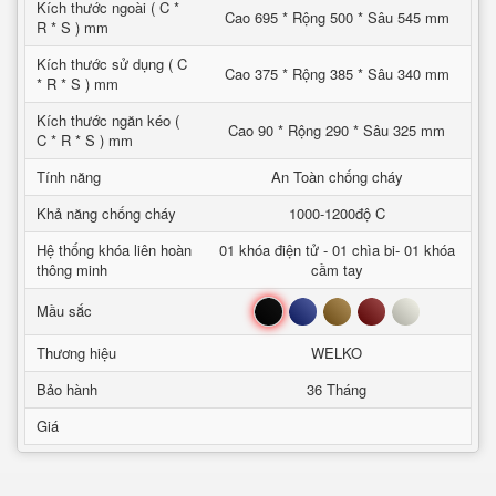
Kích thước ngoài ( C *
Cao 695 * Rộng 500 * Sâu 545 mm
R * S ) mm
Kích thước sử dụng ( C
Cao 375 * Rộng 385 * Sâu 340 mm
* R * S ) mm
Kích thước ngăn kéo (
Cao 90 * Rộng 290 * Sâu 325 mm
C * R * S ) mm
Tính năng
An Toàn chống cháy
Khả năng chống cháy
1000-1200độ C
Hệ thống khóa liên hoàn
01 khóa điện tử - 01 chìa bi- 01 khóa
thông minh
cầm tay
Đen
Xanh
Nâu
Đỏ
Trắng
Mầu sắc
Thương hiệu
WELKO
Bảo hành
36 Tháng
Giá