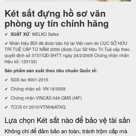
Két sắt đựng hồ sơ văn
phòng uy tín chính hãng
✔
XUẤT XỨ
: WELKO Safes
✔ Nhãn hiệu BDI đã được bảo hộ tại Việt nam do CỤC SỞ HỮU
TRÍ TUỆ CẤP TỪ NĂM 2009 (được Cục Sở Hữu Trí Tuệ cấp theo
quyết định số 3737/QĐ-SHTT ngày 24/2/2009 Chứng nhận nhãn
hiệu số: 120132)
Sản phẩm sản xuất theo tiêu chuẩn Quốc tế:
✔ SGS Iso 9001:2015
✔ Chứng nhận số: VN 16/0059
✔ Chứng nhận VINCAS 049-QMS (IAF)
✔ TCCS 01:2010/VTNH&ATKQ
Lựa chọn Két sắt nào để bảo vệ tài sản
Không chi để đảm bảo an toàn, tránh trộm cắp mà