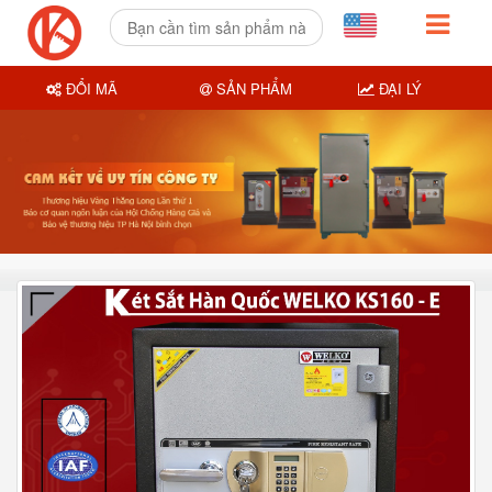
ĐỔI MÃ
SẢN PHẨM
ĐẠI LÝ