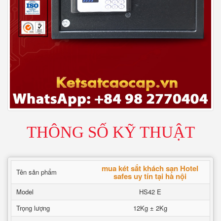
THÔNG SỐ KỸ THUẬT
mua két sắt khách sạn Hotel
Tên sản phẩm
safes uy tín tại hà nội
Model
HS42 E
Trọng lượng
12Kg ± 2Kg