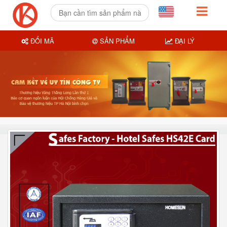
ĐỔI MÃ
SẢN PHẨM
ĐẠI LÝ