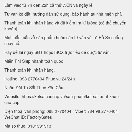
Làm việc từ 7h đến 22h cả thứ 7,CN và ngày lễ
Tư vấn kê đặt, hướng dẫn sử dụng, bảo hành tại nhà miễn phí.
Thanh toán khi nhận hàng và đã kiểm tra kĩ lưỡng (có thể chuyển
khoản)
Mọi thắc mắc về sản phẩm hoặc cần tư vấn về Tủ Hồ Sơ chống
cháy nổ.
Hãy để lại ngay SĐT hoặc IBOX trực tiếp để được tư vấn.
Miễn Phí Ship nhanh toàn quốc
Thanh toán khi nhận hàng.
Hotline: 098 2770404 Phục vụ 24/24h
Nhận Đặt Tủ Sắt Theo Yêu Cầu.
Website: https://ketsatcaocap.vn/san-pham/ket-sat-xuat-khau-
cao-cap
Điện thoại văn phòng: 098 2770404 - Viber: +84 98 2770404 -
WeChat ID: FactorySafes
Mã số thuế: 0101391913