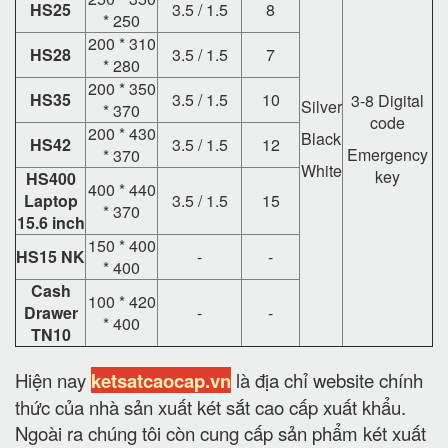
HS25
3.5 / 1.5
8
* 250
200 * 310
HS28
3.5 / 1.5
7
* 280
200 * 350
HS35
3.5 / 1.5
10
3-8 Digital
Silver
* 370
code
200 * 430
Black
HS42
3.5 / 1.5
12
Emergency
* 370
White
key
HS400
400 * 440
Laptop
3.5 / 1.5
15
* 370
15.6 inch
150 * 400
HS15 NK
-
-
* 400
Cash
100 * 420
Drawer
-
-
* 400
TN10
Hiện nay
ketsatcaocap.vn
là địa chỉ website chính
thức của nhà sản xuất két sắt cao cấp xuất khẩu.
Ngoài ra chúng tôi còn cung cấp sản phẩm két xuất