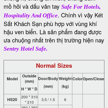
mồ hôi và dấu vân tay
Safe For Hotels,
. Chính vì vậy Két
Hospitality And Office
Sắt Khách Sạn phù hợp với vùng khí
hậu ven biển. Là sản phẩm đang được
ưa chuộng nhất trên thị trường hiện nay
Sentry Hotel Safe.
Normal Sizes
Outside
Door/Body
Weight
Model
Color
Open/Close
(mm)
(mm)
(kg)
H * W * D
200 * 310
HS20
3.5 / 1.5
6
* 210
250 * 350