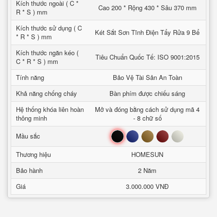
Kích thước ngoài ( C *
Cao 200 * Rộng 430 * Sâu 370 mm
R * S ) mm
Kích thước sử dụng ( C
Két Sắt Sơn Tĩnh Điện Tẩy Rửa 9 Bể
* R * S ) mm
Kích thước ngăn kéo (
Tiêu Chuẩn Quốc Tế: ISO 9001:2015
C * R * S ) mm
Tính năng
Bảo Vệ Tài Sản An Toàn
Khả năng chống cháy
Bàn phím được chiếu sáng
Hệ thống khóa liên hoàn
Mở và đóng bằng cách sử dụng mã 4
thông minh
- 8 chữ số
Đen
Xanh
Nâu
Đỏ
Trắng
Mầu sắc
Thương hiệu
HOMESUN
Bảo hành
2 Năm
Giá
3.000.000 VNĐ