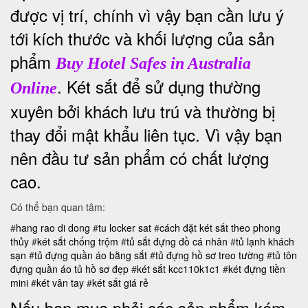
được vị trí, chính vì vậy bạn cần lưu ý
tới kích thước và khối lượng của sản
phẩm
Buy Hotel Safes in Australia
. Két sắt để sử dụng thường
Online
xuyên bởi khách lưu trú và thường bị
thay đổi mật khẩu liên tục. Vì vậy bạn
nên đầu tư sản phẩm có chất lượng
cao.
Có thể bạn quan tâm:
#
hang rao di dong
#
tu locker sat
#
cách đặt két sắt theo phong
thủy
#
két sắt chống trộm
#
tủ sắt đựng đồ cá nhân
#
tủ lạnh khách
sạn
#
tủ đựng quần áo bằng sắt
#
tủ đựng hồ sơ treo tường
#
tủ tôn
đựng quần áo
tủ hồ sơ đẹp
#
két sắt kcc110k1c1
#
két đựng tiền
mini
#
két vân tay
#
két sắt giá rẻ
Nếu bạn mua phải các sản phẩm kém