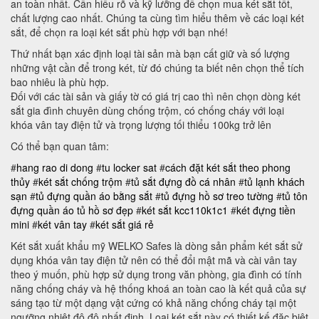
an toàn nhất. Cần hiểu rõ và kỹ lưỡng để chọn mua két sắt tốt,
chất lượng cao nhất. Chúng ta cùng tìm hiểu thêm về các loại két
sắt, để chọn ra loại két sắt phù hợp với bạn nhé!
Thứ nhất bạn xác định loại tài sản mà bạn cất giữ và số lượng
những vật cần để trong két, từ đó chúng ta biết nên chọn thể tích
bao nhiêu là phù hợp.
Đối với các tài sản và giấy tờ có giá trị cao thì nên chọn dòng két
sắt gia đình chuyên dùng chống trộm, có chống cháy với loại
khóa vân tay điện tử và trọng lượng tối thiểu 100kg trở lên
Có thể bạn quan tâm:
#
hang rao di dong
#
tu locker sat
#
cách đặt két sắt theo phong
thủy
#
két sắt chống trộm
#
tủ sắt đựng đồ cá nhân
#
tủ lạnh khách
sạn
#
tủ đựng quần áo bằng sắt
#
tủ đựng hồ sơ treo tường
#
tủ tôn
đựng quần áo
tủ hồ sơ đẹp
#
két sắt kcc110k1c1
#
két đựng tiền
mini
#
két vân tay
#
két sắt giá rẻ
Két sắt xuất khẩu mỹ WELKO Safes là dòng sản phẩm két sắt sử
dụng khóa vân tay điện tử nên có thể đổi mật mã và cài vân tay
theo ý muốn, phù hợp sử dụng trong văn phòng, gia đình có tính
năng chống cháy và hệ thống khoá an toàn cao là kết quả của sự
sáng tạo từ một dạng vật cứng có khả năng chống cháy tại một
ngưỡng nhiệt độ độ nhất định. Loại két sắt này có thiết kế đặc biệt