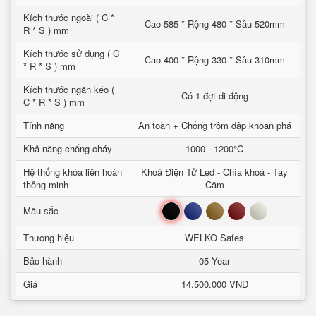
Kích thước ngoài ( C *
Cao 585 * Rộng 480 * Sâu 520mm
R * S ) mm
Kích thước sử dụng ( C
Cao 400 * Rộng 330 * Sâu 310mm
* R * S ) mm
Kích thước ngăn kéo (
Có 1 đợt di động
C * R * S ) mm
Tính năng
An toàn + Chống trộm đập khoan phá
Khả năng chống cháy
1000 - 1200°C
Hệ thống khóa liên hoàn
Khoá Điện Tử Led - Chìa khoá - Tay
thông minh
Cầm
Đen
Xanh
Nâu
Đỏ
Trắng
Mầu sắc
Thương hiệu
WELKO Safes
Bảo hành
05 Year
Giá
14.500.000 VNĐ