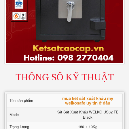
THÔNG SỐ KỸ THUẬT
mua két sắt xuất khẩu mỹ
Tên sản phẩm
welkosafe uy tín ở đâu
Két Sắt Xuất Khẩu WELKO US62 FE
Model
Black
Trọng lượng
180 ± 10Kg