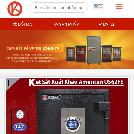
ĐỔI MÃ
SẢN PHẨM
ĐẠI LÝ