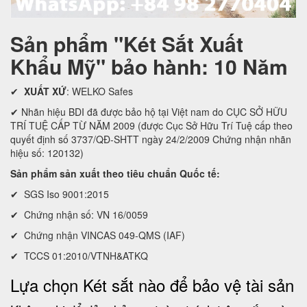
Sản phẩm "Két Sắt Xuất
Khẩu Mỹ" bảo hành: 10 Năm
✔
XUẤT XỨ
: WELKO Safes
✔ Nhãn hiệu BDI đã được bảo hộ tại Việt nam do CỤC SỞ HỮU
TRÍ TUỆ CẤP TỪ NĂM 2009 (được Cục Sở Hữu Trí Tuệ cấp theo
quyết định số 3737/QĐ-SHTT ngày 24/2/2009 Chứng nhận nhãn
hiệu số: 120132)
Sản phẩm sản xuất theo tiêu chuẩn Quốc tế:
✔ SGS Iso 9001:2015
✔ Chứng nhận số: VN 16/0059
✔ Chứng nhận VINCAS 049-QMS (IAF)
✔ TCCS 01:2010/VTNH&ATKQ
Lựa chọn Két sắt nào để bảo vệ tài sản