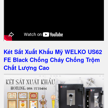
Két Sắt Xuất Khẩu Mỹ WELKO US62
FE Black Chống Cháy Chống Trộm
Chất Lượng Cao