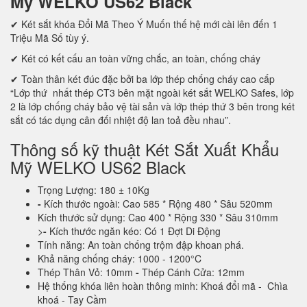
Mỹ WELKO US62 Black
✔ Két sắt khóa Đổi Mã Theo Ý Muốn thế hệ mới cài lên đến 1
Triệu Mã Số tùy ý.
✔ Két có kết cấu an toàn vững chắc, an toàn, chống cháy
✔ Toàn thân két đúc đặc bởi ba lớp thép chống cháy cao cấp
“Lớp thứ nhất thép CT3 bên mặt ngoài két sắt WELKO Safes, lớp
2 là lớp chống cháy bảo vệ tài sản và lớp thép thứ 3 bên trong két
sắt có tác dụng cân đối nhiệt độ lan toả đều nhau”.
Thông số kỹ thuật Két Sắt Xuất Khẩu
Mỹ WELKO US62 Black
Trọng Lượng: 180 ± 10Kg
-
Kích thước ngoài: Cao 585 * Rộng 480 * Sâu 520mm
Kích thước sử dụng: Cao 400 * Rộng 330 * Sâu 310mm
>
-
Kích thước ngăn kéo: Có 1 Đợt Di Động
Tính năng: An toàn chống trộm đập khoan phá.
Khả năng chống cháy: 1000 - 1200°C
Thép Thân Vỏ: 10mm
-
Thép Cánh Cửa: 12mm
Hệ thống khóa liên hoàn thông minh: Khoá đổi mã - Chìa
khoá - Tay Cầm