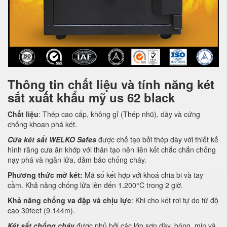
Thông tin chất liệu và tính năng két
sắt xuất khẩu mỹ us 62 black
Chất liệu
: Thép cao cấp, không gỉ (Thép nhũ), dày và cứng
chống khoan phá két.
Cửa két sắt WELKO Safes
được chế tạo bởi thép dày với thiết kế
hình răng cưa ăn khớp với thân tạo nên liên kết chắc chắn chống
nạy phá và ngăn lửa, đảm bảo chống cháy.
Phương thức mở két:
Mã số kết hợp với khoá chia bi và tay
cầm. Khả năng chống lửa lên đến 1.200°C trong 2 giờ.
Khả năng chống va đập và chịu lực
: Khi cho két rơi tự do từ độ
cao 30feet (9.144m).
Két sắt chống cháy
được phủ bởi các lớp sơn dày, bóng, mịn và