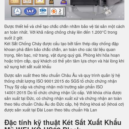
Được thiết kế và chế tạo chắc chắn nhằm bảo vệ tài sản một cách
an toàn nhất. Với khả năng chống cháy lên đến 1.200°C trong
suốt 2 giờ.
Két Sắt Chống Cháy được cấu tạo bởi tấm thép dày chống đập
khoan phá đảm bảo chắc chắn, an toàn cho các tài liệu quan
trọng, tiền bạc, nữ trang, vật dụng quý giá. Phòng khi hỏa hoạn
hoặc trộm cắp, quý khách có thể yên tâm lựa chọn và hài lòng khi
sử sụng két sắt xuất khẩu
Được sản xuất theo tiêu chuẩn Châu Âu và quy trình quản lý hệ
thống chất lượng ISO 9001:2015 do SGS tổ chức chứng nhận
Thụy Sỹ cấp và chứng nhận môi trường sản phẩn ISO
14001:2015 Do tổ chức chứng nhận Úc cấp. Với khóa chìa được
sản xuất tại Đức, có chứng nhận xuất xứ và chứng nhận an toàn
theo tiêu chuẩn Châu Âu do Đức cấp, hệ thống khoá số (khoá cơ)
được sản xuất tại Đài Loan theo tiêu chuẩn Hà Lan
Đặc tính kỹ thuật Két Sắt Xuất Khẩu