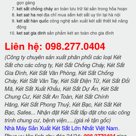
gọn gàng
két sắt chống cháy
an toàn lưu trữ tài sản trong hỏa hoạn
ket sat ha noi
địa chỉ mua sắm két sắt uy tín tại hà nội
két sắt hàn quốc
công nghệ sản xuất két sắt thiết kế năng
động
ket sat gia dinh
sản phẩm két an toàn cho gia đình
Liên hệ: 098.277.0404
(Công ty chuyên sản xuất phân phối các loại Két
Sắt cho các công ty, Két Sắt Chống Cháy, Két Sắt
Gia Đình, Két Sắt Văn Phòng, Két Sắt Chống
Cháy, Két Sắt Vân Tay, Két Sắt Điện Tử, Két Sắt Đổi
Mã, Két Sắt Xuất Khẩu, Két Sắt Dự Án, Két Sắt
Chung Cư, Két Sắt An Toàn, Két Sắt Chính
Hãng, Két Sắt Phong Thuỷ, Két Bạc, Két Sắt Két
Bạc, Safes... Nhận đặt Két Sắt lắp đặt cho các công
trình chung cư, bệnh viện.....(giá rẻ tận gốc)
Nhà Máy Sản Xuất Két Sắt Lớn Nhất Việt Nam.
Phục vụ tận tình chu đáo 24/24:
098 2770404
giao