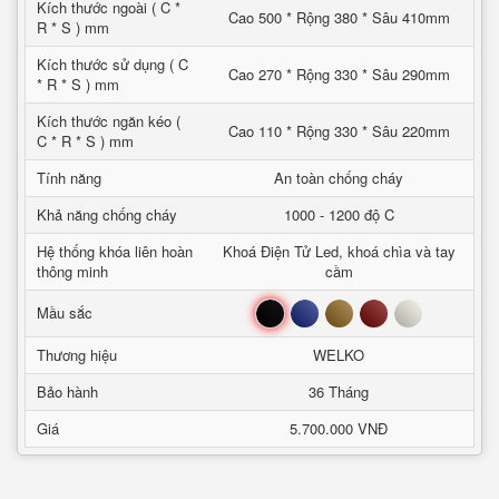
Kích thước ngoài ( C *
Cao 500 * Rộng 380 * Sâu 410mm
R * S ) mm
Kích thước sử dụng ( C
Cao 270 * Rộng 330 * Sâu 290mm
* R * S ) mm
Kích thước ngăn kéo (
Cao 110 * Rộng 330 * Sâu 220mm
C * R * S ) mm
Tính năng
An toàn chống cháy
Khả năng chống cháy
1000 - 1200 độ C
Hệ thống khóa liên hoàn
Khoá Điện Tử Led, khoá chìa và tay
thông minh
cầm
Đen
Xanh
Nâu
Đỏ
Trắng
Mầu sắc
Thương hiệu
WELKO
Bảo hành
36 Tháng
Giá
5.700.000 VNĐ