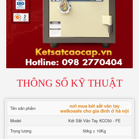
THÔNG SỐ KỸ THUẬT
nơi mua két sắt vân tay
Tên sản phẩm
welkosafe cho gia đình ở hà nội
Model
Két Sắt Vân Tay KCC50 - FE
Trọng lượng
50kg ± 10Kg