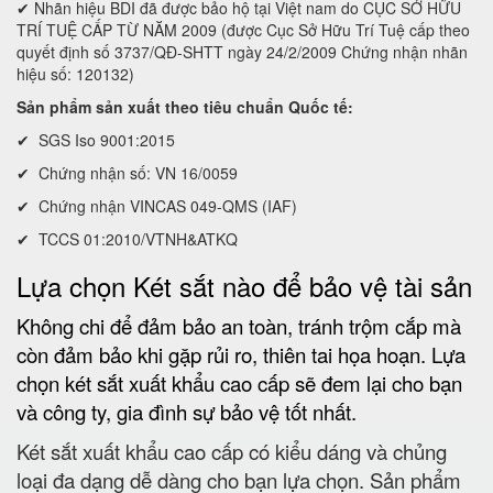
✔ Nhãn hiệu BDI đã được bảo hộ tại Việt nam do CỤC SỞ HỮU
TRÍ TUỆ CẤP TỪ NĂM 2009 (được Cục Sở Hữu Trí Tuệ cấp theo
quyết định số 3737/QĐ-SHTT ngày 24/2/2009 Chứng nhận nhãn
hiệu số: 120132)
Sản phẩm sản xuất theo tiêu chuẩn Quốc tế:
✔ SGS Iso 9001:2015
✔ Chứng nhận số: VN 16/0059
✔ Chứng nhận VINCAS 049-QMS (IAF)
✔ TCCS 01:2010/VTNH&ATKQ
Lựa chọn Két sắt nào để bảo vệ tài sản
Không chi để đảm bảo an toàn, tránh trộm cắp mà
còn đảm bảo khi gặp rủi ro, thiên tai họa hoạn. Lựa
chọn két sắt xuất khẩu cao cấp sẽ đem lại cho bạn
và công ty, gia đình sự bảo vệ tốt nhất.
Két sắt xuất khẩu cao cấp có kiểu dáng và chủng
loại đa dạng dễ dàng cho bạn lựa chọn. Sản phẩm