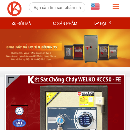
ĐỔI MÃ
SẢN PHẨM
ĐẠI LÝ