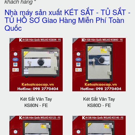
khách hàng
"
Nhà máy sản xuất KÉT SẮT - TỦ SẮT -
TỦ HỒ SƠ Giao Hàng Miễn Phí Toàn
Quốc
Két Sắt Vân Tay
Két Sắt Vân Tay
KS80N - FE
KS80D - FE