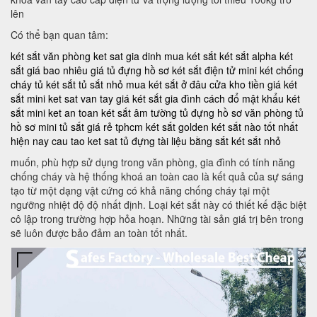
lên
Có thể bạn quan tâm:
két sắt văn phòng
ket sat gia dinh
mua két sắt
két sắt alpha
két
sắt giá bao nhiêu
giá tủ đựng hồ sơ
két sắt điện tử mini
két chống
cháy
tủ két sắt
tủ sắt nhỏ
mua két sắt ở đâu
cửa kho tiền
giá két
sắt mini
ket sat van tay
giá két sắt gia đình
cách đổ mật khẩu két
sắt mini
ket an toan
két sắt âm tường
tủ đựng hồ sơ văn phòng
tủ
hồ sơ mini
tủ sắt giá rẻ tphcm
két sắt golden
két sắt nào tốt nhất
hiện nay
cau tao ket sat
tủ đựng tài liệu bằng sắt
két sắt nhỏ
muốn, phù hợp sử dụng trong văn phòng, gia đình có tính năng
chống cháy và hệ thống khoá an toàn cao là kết quả của sự sáng
tạo từ một dạng vật cứng có khả năng chống cháy tại một
ngưỡng nhiệt độ độ nhất định. Loại két sắt này có thiết kế đặc biệt
cô lập trong trường hợp hỏa hoạn. Những tài sản giá trị bên trong
sẽ luôn được bảo đảm an toàn tốt nhất.