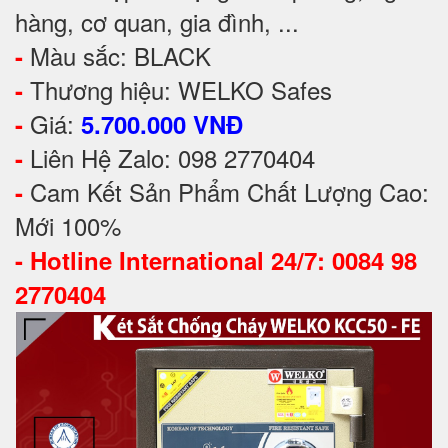
hàng, cơ quan, gia đình, ...
Màu sắc: BLACK
-
Thương hiệu: WELKO Safes
-
Giá:
-
5.700.000 VNĐ
Liên Hệ Zalo: 098 2770404
-
Cam Kết Sản Phẩm Chất Lượng Cao:
-
Mới 100%
-
Hotline International 24/7: 0084 98
2770404