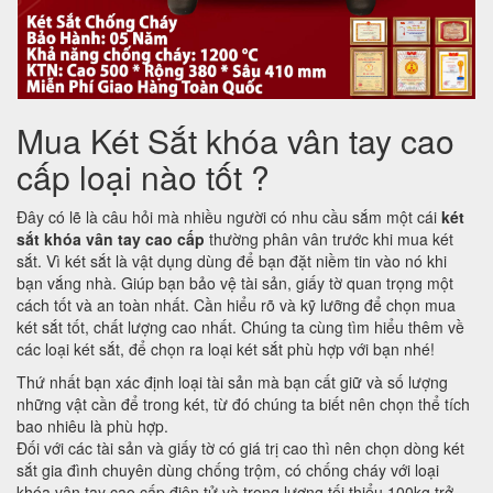
Mua Két Sắt khóa vân tay cao
cấp loại nào tốt ?
Đây có lẽ là câu hỏi mà nhiều người có nhu cầu sắm một cái
két
sắt khóa vân tay cao cấp
thường phân vân trước khi mua két
sắt. Vì két sắt là vật dụng dùng để bạn đặt niềm tin vào nó khi
bạn vắng nhà. Giúp bạn bảo vệ tài sản, giấy tờ quan trọng một
cách tốt và an toàn nhất. Cần hiểu rõ và kỹ lưỡng để chọn mua
két sắt tốt, chất lượng cao nhất. Chúng ta cùng tìm hiểu thêm về
các loại két sắt, để chọn ra loại két sắt phù hợp với bạn nhé!
Thứ nhất bạn xác định loại tài sản mà bạn cất giữ và số lượng
những vật cần để trong két, từ đó chúng ta biết nên chọn thể tích
bao nhiêu là phù hợp.
Đối với các tài sản và giấy tờ có giá trị cao thì nên chọn dòng két
sắt gia đình chuyên dùng chống trộm, có chống cháy với loại
khóa vân tay cao cấp điện tử và trọng lượng tối thiểu 100kg trở