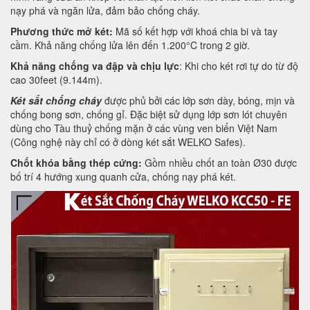
nạy phá và ngăn lửa, đảm bảo chống cháy.
Phương thức mở két:
Mã số kết hợp với khoá chia bi và tay
cầm. Khả năng chống lửa lên đến 1.200°C trong 2 giờ.
Khả năng chống va đập và chịu lực
: Khi cho két rơi tự do từ độ
cao 30feet (9.144m).
Két sắt chống cháy
được phủ bởi các lớp sơn dày, bóng, mịn và
chống bong sơn, chống gỉ. Đặc biệt sử dụng lớp sơn lót chuyên
dùng cho Tàu thuỷ chống mặn ở các vùng ven biển Việt Nam
(Công nghệ này chỉ có ở dòng két sắt WELKO Safes).
Chốt khóa bằng thép cứng:
Gồm nhiều chốt an toàn Ø30 được
bố trí 4 hướng xung quanh cửa, chống nạy phá két.