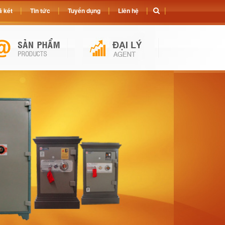
 két
Tin tức
Tuyển dụng
Liên hệ