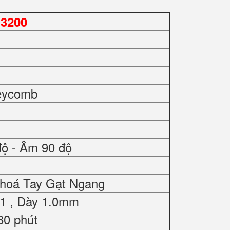
3200
eycomb
độ - Âm 90 độ
Khoá Tay Gạt Ngang
01 , Dày 1.0mm
80 phút