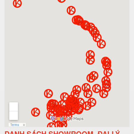
DANH SÁCH SHOWROOM, ĐẠI LÝ