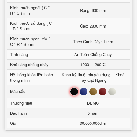
Kích thước ngoài ( C *
Rộng: 900 mm
R * S ) mm
Kích thước sử dụng ( C
Cao: 2800 mm
* R * S ) mm
Kích thước ngăn kéo (
Thép Cánh Dày: 1 mm
C * R * S ) mm
Tính năng
An Toàn Chống Cháy
Khả năng chống cháy
1000 - 1200°C
Hệ thống khóa liên hoàn
Khóa kỹ thuật chuyên dụng + Khoá
thông minh
Tay Gạt Ngang
Đen
Xanh
Nâu
Đỏ
Trắng
Mầu sắc
Thương hiệu
BEMC
Bảo hành
5 năm
Giá
30.000.000đ/m