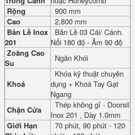
hoặc Honeycomb
Trong Cánh
900 mm
Rộng
2.800 mm
Cao
Bản Lề 03 Cái/ Cánh.
Bản Lề Inox
Nổi 180 độ - Âm 90 độ
201
Zoăng Cao
Ngăn Khói
Su
Khóa kỹ thuật chuyên
dụng + Khoá Tay Gạt
Khoá
Ngang
Thép không gỉ - Doorsil
Chặn Cửa
Inox 201 , Dày 1.0mm
70 phút, 90 phút - 120
Giới Hạn