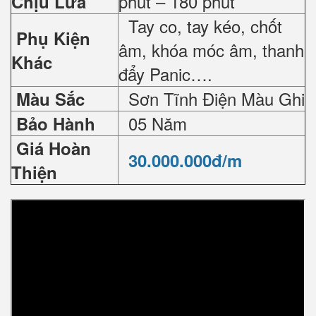
phút – 180 phút
Chịu Lửa
Tay co, tay kéo, chốt
Phụ Kiện
âm, khóa móc âm, thanh
Khác
đẩy Panic….
Sơn Tĩnh Điện Màu Ghi
Màu Sắc
05 Năm
Bảo Hành
Giá Hoàn
30.000.000đ/m
Thiện