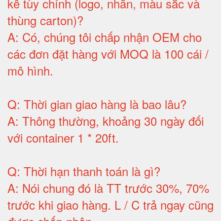
kế tùy chỉnh (logo, nhãn, màu sắc và
thùng carton)
?
A:
Có, chúng tôi chấp nhận OEM cho
các đơn đặt hàng với MOQ là 100 cái /
mô hình
.
Q:
Thời gian giao hàng là bao lâu
?
A:
Thông thường, khoảng 30 ngày đối
với container 1 * 20ft
.
Q:
Thời hạn thanh toán là gì
?
A:
Nói chung đó là TT trước 30%, 70%
trước khi giao hàng.
L / C trả ngay cũng