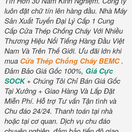
Tín Hơn 30 Năm Kinh Nghiệm.
Công ty
luôn đặt chữ tín lên hàng đầu.
Nhà Máy
Sản Xuất Tuyển Đại Lý Cấp 1 Cung
Cấp Cửa Thép Chống Cháy Với Nhiều
Thương Hiệu Nổi Tiếng Hàng Đầu Việt
Nam Và Trên Thế Giới.
Ưu đãi lớn khi
mua
Cửa Thép Chống Cháy BEMC
.
Đảm Bảo Giá Gốc 100%,
Giá Cực
SOCK
+ Chúng Tôi Chỉ Bán Giá Gốc
Tại Xưởng + Giao Hàng Và Lắp Đặt
Miễn Phí
.
Hỗ trợ Tư vấn Tận tình và
Chu đáo 24/24.
Thanh toán tại nhà
hoặc tại cơ quan.
Dịch vụ chu đáo
chuyên nghiệp, đảm bảo tiến độ giao