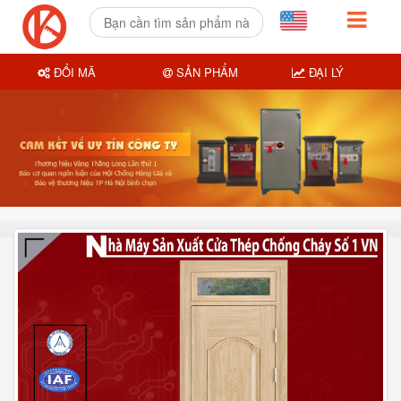
ĐỔI MÃ
SẢN PHẨM
ĐẠI LÝ