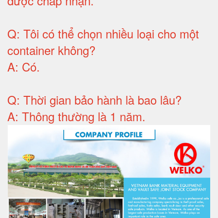
được chấp nhận
.
Q:
Tôi có thể chọn nhiều loại cho một
container không
?
A:
Có
.
Q: T
hời gian bảo hành
là bao lâu?
A: Thông thường là 1 năm.