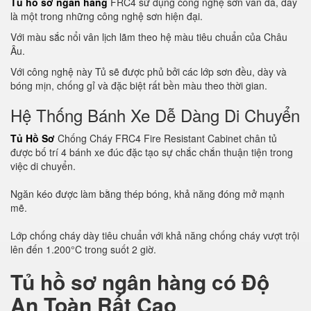
Tủ hồ sơ ngân hàng
FRC4 sử dụng công nghệ sơn vân đá, đây
là một trong những công nghệ sơn hiện đại.
Với màu sắc nổi vân lịch lãm theo hệ màu tiêu chuẩn của Châu
Âu.
Với công nghệ này Tủ sẽ được phủ bởi các lớp sơn đều, dày và
bóng mịn, chống gỉ và đặc biệt rất bền màu theo thời gian.
Hệ Thống Bánh Xe Dễ Dàng Di Chuyển
Tủ Hồ Sơ
Chống Cháy FRC4 Fire Resistant Cabinet chân tủ
được bố trí 4 bánh xe đúc đặc tạo sự chắc chắn thuận tiện trong
việc di chuyển.
Ngăn kéo được làm bằng thép bóng, khả năng đóng mở mạnh
mẽ.
Lớp chống cháy dày tiêu chuẩn với khả năng chống cháy vượt trội
lên đến 1.200°C trong suốt 2 giờ.
Tủ hồ sơ ngân hàng có Độ
An Toàn Rất Cao