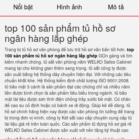
Nổi bật
Hình ảnh
Mô tả
top 100 sản phẩm tủ hồ sơ
ngân hàng lắp ghép
Trang bị tủ hồ sơ văn phòng để lưu trữ hồ sơ văn bản tốt hơn.
top
100 sản phẩm tủ hồ sơ ngân hàng lắp ghép
GỌn gàng và tìm
kiếm nhanh chóng. tủ sắt văn phòng nằm WELKO Safes Cabinet
mang lại cho không gian thêm sang trọng. tủ sắt công ty được
sản xuất bằng hệ thống dây chuyền hiện đại. Với những các tiêu
chuẩn khắt khe. Hệ thống kiểm định chất lượng ISO 9001:2008.
tủ bảo mật 3 cánh là sản phẩm đạt các chứng chỉ và nhiều năm
liền được bình chọn là sản phẩm tiêu biểu trong ngành. tủ bảo
mật tài liệu được sơn tĩnh điện chống trầy xước bề mặt. Có chân
đế cao su cố định hoặc có bánh xe di động. Giúp kê dễ dàng. tủ
hồ sơ chính hãng hiện nay được các văn phòng tin tưởng để trang
bị trong đơn vị mình. công ty Két sắt cao cấp chuyên cung cấp tủ
tài liệu giá rẻ trên toàn quốc. Các sản phẩm tủ đựng hồ sơ giá rẻ
WELKO Safes Cabinet được sản xuất với nền tảng kỹ thuật cao