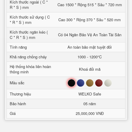
Kích thước ngoài ( C *
Cao 1500 * Rộng 515 * Sâu * 720 mm
R * S ) mm
Kích thước sử dụng ( C
Cao 300 * Rộng 370 * Sâu * 520 mm
* R * S ) mm
Kích thước ngăn kéo (
Có 04 Ngăn Bảo Vệ An Toàn Tài Sản
C * R * S ) mm
Tính năng
An toàn bảo mật tuyệt đối
Khả năng chống cháy
1000 - 1200°C
Hệ thống khóa liên hoàn
Khoá đổi mã
thông minh
Đen
Xanh
Nâu
Đỏ
Trắng
Mầu sắc
Thương hiệu
WELKO Safe
Bảo hành
05 năm
Giá
25,000,000 VNĐ