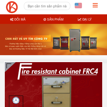
ĐỔI MÃ
SẢN PHẨM
ĐẠI LÝ