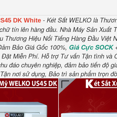
- Két Sắt WELKO là Thươn
S45 DK White
chữ tín lên hàng đầu.
Nhà Máy Sản Xuất T
ều Thương Hiệu Nổi Tiếng Hàng Đầu Việt N
Đảm Bảo Giá Gốc 100%,
Giá Cực SOCK
+
 Đặt Miễn Phí
.
Hỗ trợ Tư vấn Tận tình và 
chu đáo chuyên nghiệp, đảm bảo tiến độ gi
n nơi sử dụng, Bảo trì sản phẩm trọn đờ