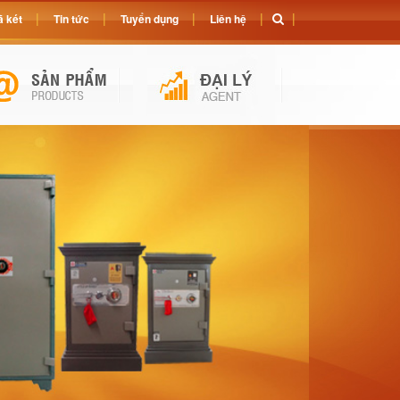
 két
Tin tức
Tuyển dụng
Liên hệ