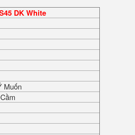
S45 DK White
Ý Muốn
y Cầm