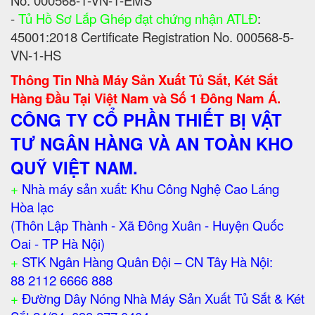
No. 000568-1-VN-1-EMS
-
Tủ Hồ Sơ Lắp Ghép đạt chứng nhận ATLĐ
:
45001:2018 Certificate Registration No. 000568-5-
VN-1-HS
Thông Tin Nhà Máy Sản Xuất Tủ Sắt, Két Sắt
Hàng Đầu Tại Việt Nam và Số 1 Đông Nam Á.
CÔNG TY CỔ PHẦN THIẾT BỊ VẬT
TƯ NGÂN HÀNG VÀ AN TOÀN KHO
QUỸ VIỆT NAM.
+
Nhà máy sản xuất: Khu Công Nghệ Cao Láng
Hòa lạc
(Thôn Lập Thành - Xã Đông Xuân - Huyện Quốc
Oai - TP Hà Nội)
+
STK Ngân Hàng Quân Đội – CN Tây Hà Nội:
88 2112 6666 888
+
Đường Dây Nóng Nhà Máy Sản Xuất Tủ Sắt & Két