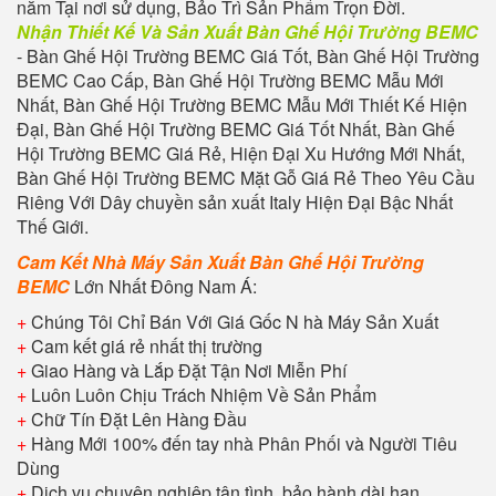
năm Tại nơi sử dụng, Bảo Trì Sản Phẩm Trọn Đời.
Nhận Thiết Kế Và Sản Xuất Bàn Ghế Hội Trường BEMC
- Bàn Ghế Hội Trường BEMC Giá Tốt, Bàn Ghế Hội Trường
BEMC Cao Cấp, Bàn Ghế Hội Trường BEMC Mẫu Mới
Nhất, Bàn Ghế Hội Trường BEMC Mẫu Mới Thiết Kế Hiện
Đại, Bàn Ghế Hội Trường BEMC Giá Tốt Nhất, Bàn Ghế
Hội Trường BEMC Giá Rẻ, Hiện Đại Xu Hướng Mới Nhất,
Bàn Ghế Hội Trường BEMC Mặt Gỗ Giá Rẻ Theo Yêu Cầu
Riêng Với Dây chuyền sản xuất Italy Hiện Đại Bậc Nhất
Thế Giới.
Cam Kết Nhà Máy Sản Xuất Bàn Ghế Hội Trường
BEMC
Lớn Nhất Đông Nam Á:
+
Chúng Tôi Chỉ Bán Với Giá Gốc N hà Máy Sản Xuất
+
Cam kết giá rẻ nhất thị trường
+
Giao Hàng và Lắp Đặt Tận Nơi Miễn Phí
+
Luôn Luôn Chịu Trách Nhiệm Về Sản Phẩm
+
Chữ Tín Đặt Lên Hàng Đầu
+
Hàng Mới 100% đến tay nhà Phân Phối và Người Tiêu
Dùng
+
Dịch vụ chuyên nghiệp tận tình, bảo hành dài hạn