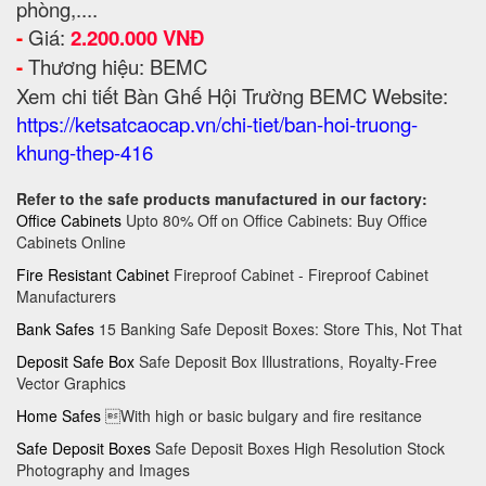
phòng,....
-
Giá:
2.200.000 VNĐ
-
Thương hiệu: BEMC
Xem chi tiết Bàn Ghế Hội Trường BEMC
Website:
https://ketsatcaocap.vn/chi-tiet/ban-hoi-truong-
khung-thep-416
Refer to the safe products manufactured in our factory:
Office Cabinets
Upto 80% Off on Office Cabinets: Buy Office
Cabinets Online
Fire Resistant Cabinet
Fireproof Cabinet - Fireproof Cabinet
Manufacturers
Bank Safes
15 Banking Safe Deposit Boxes: Store This, Not That
Deposit Safe Box
Safe Deposit Box Illustrations, Royalty-Free
Vector Graphics
Home Safes
With high or basic bulgary and fire resitance
Safe Deposit Boxes
Safe Deposit Boxes High Resolution Stock
Photography and Images