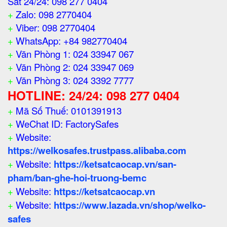
Sắt 24/24: 098 277 0404
+
Zalo: 098 2770404
+
Viber: 098 2770404
+
WhatsApp: +84 982770404
+
Văn Phòng 1: 024 33947 067
+
Văn Phòng 2: 024 33947 069
+
Văn Phòng 3: 024 3392 7777
HOTLINE: 24/24: 098 277 0404
+
Mã Số Thuế: 0101391913
+
WeChat ID: FactorySafes
+
Website:
https://welkosafes.trustpass.alibaba.com
+
Website:
https://ketsatcaocap.vn/san-
pham/ban-ghe-hoi-truong-bemc
+
Website:
https://ketsatcaocap.vn
+
Website:
https://www.lazada.vn/shop/welko-
safes