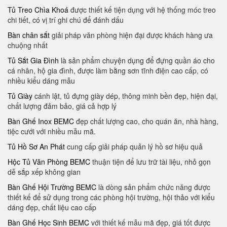
Tủ Treo Chìa Khoá
được thiết kế tiện dụng với hệ thống móc treo
chi tiết, có vị trí ghi chú để đánh dấu
Bàn chân sắt
giải pháp văn phòng hiện đại được khách hàng ưa
chuộng nhất
Tủ Sắt Gia Đình
là sản phẩm chuyện dụng để đựng quần áo cho
cá nhân, hộ gia đình, được làm bằng sơn tĩnh điện cao cấp, có
nhiều kiểu dáng mẫu
Tủ Giày
cánh lật, tủ đựng giày dép, thông minh bền đẹp, hiện đại,
chất lượng đảm bảo, giá cả hợp lý
Bàn Ghế Inox BEMC
đẹp chất lượng cao, cho quán ăn, nhà hàng,
tiệc cưới với nhiều mẫu mã.
Tủ Hồ Sơ An Phát
cung cấp giải pháp quản lý hồ sơ hiệu quả
Hộc Tủ Văn Phòng BEMC
thuận tiện để lưu trữ tài liệu, nhỏ gọn
dễ sắp xếp không gian
Bàn Ghế Hội Trường BEMC
là dòng sản phẩm chức năng được
thiết kế để sử dụng trong các phòng hội trường, hội thảo với kiểu
dáng đẹp, chất liệu cao cấp
Bàn Ghế Học Sinh BEMC
với thiết kế mẫu mã đẹp, giá tốt được