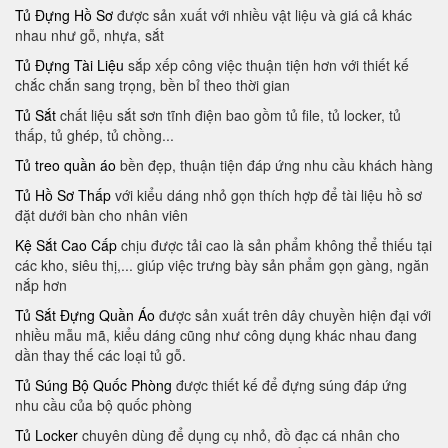
Tủ Đựng Hồ Sơ
được sản xuất với nhiều vật liệu và giá cả khác
nhau như gỗ, nhựa, sắt
Tủ Đựng Tài Liệu
sắp xếp công việc thuận tiện hơn với thiết kế
chắc chắn sang trọng, bền bỉ theo thời gian
Tủ Sắt
chất liệu sắt sơn tĩnh điện bao gồm tủ file, tủ locker, tủ
thấp, tủ ghép, tủ chồng...
Tủ treo quần áo
bền đẹp, thuận tiện đáp ứng nhu cầu khách hàng
Tủ Hồ Sơ Thấp
với kiểu dáng nhỏ gọn thích hợp để tài liệu hồ sơ
đặt dưới bàn cho nhân viên
Kệ Sắt Cao Cấp
chịu được tải cao là sản phẩm không thể thiếu tại
các kho, siêu thị,... giúp việc trưng bày sản phẩm gọn gàng, ngăn
nắp hơn
Tủ Sắt Đựng Quần Áo
được sản xuất trên dây chuyền hiện đại với
nhiều mẫu mã​, kiểu dáng cũng như công dụng khác nhau đang
dần thay thế các loại tủ gỗ.
Tủ Súng Bộ Quốc Phòng
được thiết kế để đựng súng đáp ứng
nhu cầu của bộ quốc phòng
Tủ Locker
chuyên dùng để dụng cụ nhỏ, đồ đạc cá nhân cho