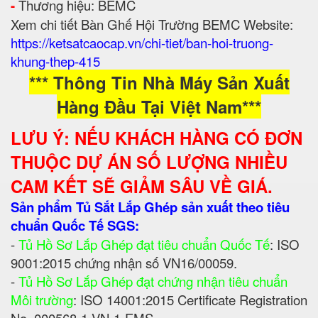
-
Thương hiệu: BEMC
Xem chi tiết Bàn Ghế Hội Trường BEMC
Website:
https://ketsatcaocap.vn/chi-tiet/ban-hoi-truong-
khung-thep-415
*** Thông Tin Nhà Máy Sản Xuất
Hàng Đầu Tại Việt Nam***
LƯU Ý: NẾU KHÁCH HÀNG CÓ ĐƠN
THUỘC DỰ ÁN SỐ LƯỢNG NHIỀU
CAM KẾT SẼ GIẢM SÂU VỀ GIÁ.
Sản phẩm Tủ Sắt Lắp Ghép sản xuất theo tiêu
chuẩn Quốc Tế SGS:
-
Tủ Hồ Sơ Lắp Ghép đạt tiêu chuẩn Quốc Tế
: ISO
9001:2015 chứng nhận số VN16/00059.
-
Tủ Hồ Sơ Lắp Ghép đạt chứng nhận tiêu chuẩn
Môi trường
: ISO 14001:2015 Certificate Registration