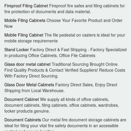
Fireproof Filing Cabinet
Fireproof fire safes and filing cabinets for
fire protection of documents and data material.
Mobile Filing Cabinets
Choose Your Favorite Product and Order
Now
Mobile Filing Cabinet
The file pedestal on casters is ideal for your
mobile storage requirements
Stand Locker
Factory Direct & Fast Shipping - Factory Specialized
in producing Office Cabinets, Office File Cabinets
Glass door metal cabinet
Traditional Sourcing Brought Online.
Find Quality Products & Contact Verified Suppliers! Reduce Costs
With Factory Direct Sourcing.
Glass Door Metal Cabinets
Factory Direct Sales, Enjoy Direct
Shipping from Local Warehouse.
Document Cabinet
We supply all kinds of office cabinets,
document cabinets, filing cabinets, office cabinets, wardrobes,
locker products genuine.
Document Cabinets
Our metal fire document storage cabinets are
ideal for filing your vital fire safety documents in an accessible