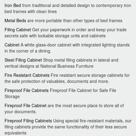
Iron Bed
from traditional and detailed design to contemporary iron
bed frames with clean lines
Metal Beds
are more portable than other types of bed frames
Filing Cabinet
Get your paperwork in order and keep your trade
secrets safe with lockable storage units and cabinets
Cabinet
A white glass-door cabinet with integrated lighting stands
in the corner of a dining.
Steel Filing Cabinet
Shop metal filing cabinets in lateral and
vertical designs at National Business Furniture
Fire Resistant Cabinets
Fire resistant secure storage cabinets for
the safe protection of valuables, documents and more.
Fireproof File Cabinets
Fireproof File Cabinet for Safe File
Storage
Fireproof File Cabinet
are the most secure place to store all of
your documents.
Fireproof Filing Cabinets
Using special fire-resistant materials, our
filing cabinets provide the same functionality of their less secure
equivalents