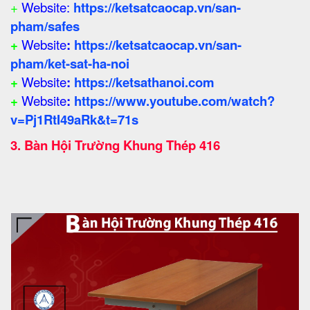
+
Website:
https://ketsatcaocap.vn/san-
pham/safes
+
Website
:
https://ketsatcaocap.vn/san-
pham/ket-sat-ha-noi
+
Website
:
https://ketsathanoi.com
+
Website
:
https://www.youtube.com/watch?
v=Pj1RtI49aRk&t=71s
3.
Bàn Hội Trường Khung Thép 416