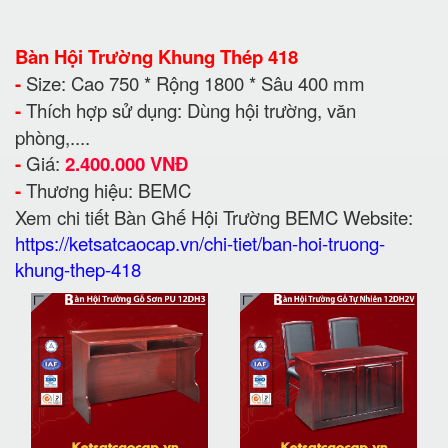
Bàn Hội Trường Khung Thép 418
-
Size: Cao 750 * Rộng 1800 * Sâu 400 mm
-
Thích hợp sử dụng: Dùng hội trường, văn
phòng,....
-
Giá:
2.400.000 VNĐ
-
Thương hiệu: BEMC
Xem chi tiết Bàn Ghế Hội Trường BEMC
Website:
https://ketsatcaocap.vn/chi-tiet/ban-hoi-truong-
khung-thep-418