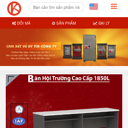
ĐỔI MÃ
SẢN PHẨM
ĐẠI LÝ