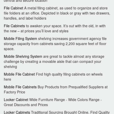
central and secure location
File Cabinet
A metal filing cabinet, as used to organize and store
file folders at an office. Depicted in black or gray with two drawers,
handles, and label holders
File Cabinets
to awaken your space. It’s out with the old, in with
the new – at prices you’ll love and styles
Mobile Filing System
shelving increases government agency file
storage capacity from cabinets saving 2,200 square feet of floor
space.
Mobile Shelving System
are great to tackle almost any storage
challenge by creating a movable aisle that can compact your
shelving
Mobile File Cabinet
Find high quality filing cabinets on wheels
here
Mobile File Cabinets
Buy Products from Prequalified Suppliers at
Factory Price
Locker Cabinet
Wide Furniture Range - Wide Colors Range -
Great Discounts and Prices
Locker Cabinets
Traditional Sourcing Brought Online. Find Quality