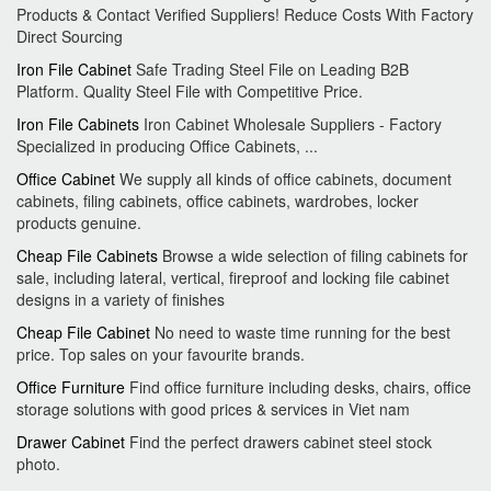
Products & Contact Verified Suppliers! Reduce Costs With Factory
Direct Sourcing
Iron File Cabinet
Safe Trading Steel File on Leading B2B
Platform. Quality Steel File with Competitive Price.
Iron File Cabinets
Iron Cabinet Wholesale Suppliers - Factory
Specialized in producing Office Cabinets, ...
Office Cabinet
We supply all kinds of office cabinets, document
cabinets, filing cabinets, office cabinets, wardrobes, locker
products genuine.
Cheap File Cabinets
Browse a wide selection of filing cabinets for
sale, including lateral, vertical, fireproof and locking file cabinet
designs in a variety of finishes
Cheap File Cabinet
No need to waste time running for the best
price. Top sales on your favourite brands.
Office Furniture
Find office furniture including desks, chairs, office
storage solutions with good prices & services in Viet nam
Drawer Cabinet
Find the perfect drawers cabinet steel stock
photo.