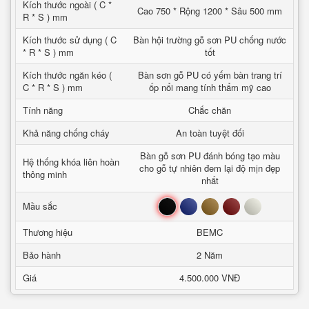
Kích thước ngoài ( C *
Cao 750 * Rộng 1200 * Sâu 500 mm
R * S ) mm
Kích thước sử dụng ( C
Bàn hội trường gỗ sơn PU chống nước
* R * S ) mm
tốt
Kích thước ngăn kéo (
Bàn sơn gỗ PU có yếm bàn trang trí
C * R * S ) mm
ốp nổi mang tính thẩm mỹ cao
Tính năng
Chắc chăn
Khả năng chống cháy
An toàn tuyệt đối
Bàn gỗ sơn PU đánh bóng tạo màu
Hệ thống khóa liên hoàn
cho gỗ tự nhiên đem lại độ mịn đẹp
thông minh
nhất
Đen
Xanh
Nâu
Đỏ
Trắng
Mầu sắc
Thương hiệu
BEMC
Bảo hành
2 Năm
Giá
4.500.000 VNĐ