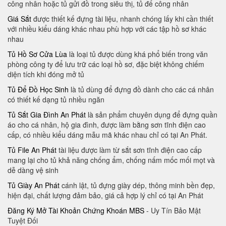
công nhân hoặc tủ gửi đồ trong siêu thị, tủ để công nhân
Giá Sắt
được thiết kế đựng tài liệu, nhanh chóng lấy khi cần thiết
với nhiều kiểu dáng khác nhau phù hợp với các tập hồ sơ khác
nhau
Tủ Hồ Sơ Cửa Lùa
là loại tủ được dùng khá phổ biến trong văn
phòng công ty để lưu trữ các loại hồ sơ, đặc biệt không chiếm
diện tích khi đóng mở tủ
Tủ Để Đồ Học Sinh
là tủ dùng để đựng đồ dành cho các cá nhân
có thiết kế dạng tủ nhiều ngăn
Tủ Sắt Gia Đình An Phát
là sản phẩm chuyên dụng để đựng quần
áo cho cá nhân, hộ gia đình, được làm bằng sơn tĩnh điện cao
cấp, có nhiều kiểu dáng mẫu mã khác nhau chỉ có tại An Phát.
Tủ File An Phát
tài liệu được làm từ sắt sơn tĩnh điện cao cấp
mang lại cho tủ khả năng chống ẩm, chống nấm mốc mối mọt và
dễ dàng vệ sinh
Tủ Giày An Phát
cánh lật, tủ đựng giày dép, thông minh bền đẹp,
hiện đại, chất lượng đảm bảo, giá cả hợp lý chỉ có tại An Phát
Đăng Ký Mở Tài Khoản Chứng Khoán MBS
- Uy Tín Bảo Mật
Tuyệt Đối