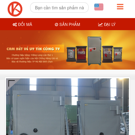
ĐỔI MÃ
SẢN PHẨM
ĐẠI LÝ