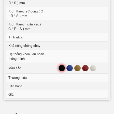
R * S ) mm
Kích thước sử dụng ( C
* R * S ) mm
Kích thước ngăn kéo (
C * R * S ) mm
Tính năng
Khả năng chống cháy
Hệ thống khóa liên hoàn
thông minh
Đen
Xanh
Nâu
Đỏ
Trắng
Mầu sắc
Thương hiệu
Bảo hành
Giá