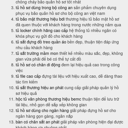
chống cháy bảo quản hồ sơ tốt nhất
tủ hồ sơ dùng trong bộ công an
sản phẩm chuyên dụng
phục vụ bảo quản hồ sơ cho bộ công an việt nam
tủ bảo mật thương hiệu bdi
thương hiệu tủ bảo mật hồ sơ
đã quen thuộc với khách hàng trong nước những năm qua
tủ locker chính hãng cao cấp
hệ thống tủ nhiều ngăn có
khóa phục vụ gửi đồ cho khách hàng
tủ sắt đựng đồ treo quần áo
bền đẹp, thuận tiện đáp ứng
nhu cầu khách hàng
tủ sắt trường mầm mon
thiết kế nhiều màu sắc, đẹp, không
gian vừa phải để bé có thể tự cất đồ
tủ hồ sơ có chân di động
đem lại hiệu quả cao trong công
việc
tủ file cao cấp
đựng tài liệu với hiệu xuất cao, dễ dàng thao
tác tìm kiếm
tủ sắt thương hiệu an phát
cung cấp giải pháp quản lý hồ
sơ hiệu quả
hộc tủ văn phòng thương hiệu bemc
thuận tiện để lưu trữ
tài liệu, nhỏ gọn dễ sắp xếp không gian
tủ hồ sơ dùng cho ngân hàng
giải pháp đựng hồ sơ cho
ngân hàng gọn gàng, ngăn nắp
bàn có chân sắt an phát
giải pháp văn phòng hiện đại được
khách hàng ưa chuông nhất