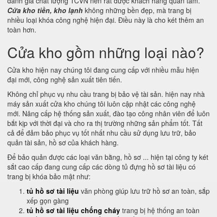
đánh giá chất lượng TCVN nên rất được khách hàng quan tâm.
Cửa kho tiền, kho lạnh
không những bền đẹp, mà trang bị
nhiều loại khóa công nghệ hiện đại. Điều này là cho két thêm an
toàn hơn.
Cửa kho gồm những loại nào?
Cửa kho hiện nay chúng tôi đang cung cấp với nhiều mẫu hiện
đại mới, công nghệ sản xuất tiên tiến.
Không chỉ phục vụ nhu cầu trang bị bảo vệ tài sản. hiện nay nhà
máy sản xuất cửa kho chúng tôi luôn cập nhật các công nghệ
mới. Nâng cấp hệ thống sản xuất, đào tạo công nhân viên để luôn
bắt kịp với thời đại và cho ra thị trường những sản phẩm tốt. Tất
cả để đảm bảo phục vụ tốt nhất nhu cầu sử dụng lưu trữ, bảo
quản tài sản, hồ sơ của khách hàng.
Để bảo quản được các loại văn bằng, hồ sơ ... hiện tại công ty két
sắt cao cấp đang cung cấp các dòng tủ đựng hồ sơ tài liệu có
trang bị khóa bảo mật như:
tủ hồ sơ tài liệu
văn phòng giúp lưu trữ hồ sơ an toàn, sắp
xếp gọn gàng
tủ hồ sơ tài liệu chống cháy
trang bị hệ thống an toàn