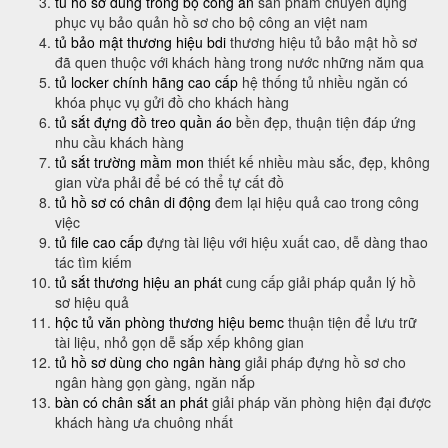
tủ hồ sơ dùng trong bộ công an
sản phẩm chuyên dụng
phục vụ bảo quản hồ sơ cho bộ công an việt nam
tủ bảo mật thương hiệu bdi
thương hiệu tủ bảo mật hồ sơ
đã quen thuộc với khách hàng trong nước những năm qua
tủ locker chính hãng cao cấp
hệ thống tủ nhiều ngăn có
khóa phục vụ gửi đồ cho khách hàng
tủ sắt đựng đồ treo quần áo
bền đẹp, thuận tiện đáp ứng
nhu cầu khách hàng
tủ sắt trường mầm mon
thiết kế nhiều màu sắc, đẹp, không
gian vừa phải để bé có thể tự cất đồ
tủ hồ sơ có chân di động
đem lại hiệu quả cao trong công
việc
tủ file cao cấp
đựng tài liệu với hiệu xuất cao, dễ dàng thao
tác tìm kiếm
tủ sắt thương hiệu an phát
cung cấp giải pháp quản lý hồ
sơ hiệu quả
hộc tủ văn phòng thương hiệu bemc
thuận tiện để lưu trữ
tài liệu, nhỏ gọn dễ sắp xếp không gian
tủ hồ sơ dùng cho ngân hàng
giải pháp đựng hồ sơ cho
ngân hàng gọn gàng, ngăn nắp
bàn có chân sắt an phát
giải pháp văn phòng hiện đại được
khách hàng ưa chuông nhất