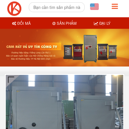
ĐỔI MÃ
SẢN PHẨM
ĐẠI LÝ