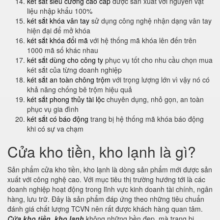
két sắt siêu cường cao cấp
được sản xuất với nguyên vật
liệu nhập khẩu 100%
két sắt khóa vân tay
sử dụng công nghệ nhận dạng vân tay
hiện đại để mở khóa
két sắt khóa đổi mã
với hệ thống mã khóa lên đến trên
1000 mã số khác nhau
két sắt dùng cho công ty
phục vụ tốt cho nhu cầu chọn mua
két sắt của từng doanh nghiệp
két sắt an toàn chông trộm
với trọng lượng lớn vì vậy nó có
khả năng chống bê trộm hiệu quả
két sắt phong thủy tài lộc
chuyên dụng, nhỏ gọn, an toàn
phục vụ gia đình
két sắt có báo động
trang bị hệ thống mã khóa báo động
khi có sự va chạm
Cửa kho tiền, kho lạnh là gì?
Sản phẩm cửa kho tiền, kho lạnh là dòng sản phẩm mới được sản
xuất với công nghệ cao. Với mục tiêu thị trường hướng tới là các
doanh nghiệp hoạt động trong lĩnh vực kinh doanh tài chính, ngân
hàng, lưu trữ. Đây là sản phẩm đáp ứng theo những tiêu chuẩn
đánh giá chất lượng TCVN nên rất được khách hàng quan tâm.
Cửa kho tiền, kho lạnh
không những bền đẹp, mà trang bị