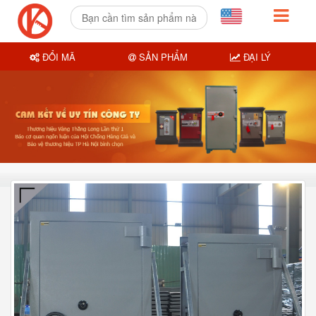
ĐỔI MÃ
SẢN PHẨM
ĐẠI LÝ