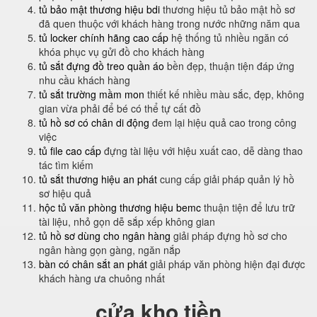
tủ bảo mật thương hiệu bdi
thương hiệu tủ bảo mật hồ sơ
đã quen thuộc với khách hàng trong nước những năm qua
tủ locker chính hãng cao cấp
hệ thống tủ nhiều ngăn có
khóa phục vụ gửi đồ cho khách hàng
tủ sắt đựng đồ treo quần áo
bền đẹp, thuận tiện đáp ứng
nhu cầu khách hàng
tủ sắt trường mầm mon
thiết kế nhiều màu sắc, đẹp, không
gian vừa phải để bé có thể tự cất đồ
tủ hồ sơ có chân di động
đem lại hiệu quả cao trong công
việc
tủ file cao cấp
đựng tài liệu với hiệu xuất cao, dễ dàng thao
tác tìm kiếm
tủ sắt thương hiệu an phát
cung cấp giải pháp quản lý hồ
sơ hiệu quả
hộc tủ văn phòng thương hiệu bemc
thuận tiện để lưu trữ
tài liệu, nhỏ gọn dễ sắp xếp không gian
tủ hồ sơ dùng cho ngân hàng
giải pháp đựng hồ sơ cho
ngân hàng gọn gàng, ngăn nắp
bàn có chân sắt an phát
giải pháp văn phòng hiện đại được
khách hàng ưa chuông nhất
cửa kho tiền