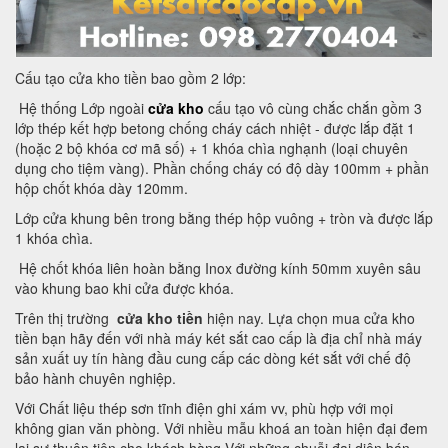
Cấu tạo cửa kho tiền bao gồm 2 lớp:
Hệ thống Lớp ngoài
cửa kho
cấu tạo vô cùng chắc chắn gồm 3
lớp thép kết hợp betong chống cháy cách nhiệt - được lắp đặt 1
(hoặc 2 bộ khóa cơ mã số) + 1 khóa chìa nghạnh (loại chuyên
dụng cho tiệm vàng). Phần chống cháy có độ dày 100mm + phần
hộp chốt khóa dày 120mm.
Lớp cửa khung bên trong bằng thép hộp vuông + tròn và được lắp
1 khóa chìa.
Hệ chốt khóa liên hoàn bằng Inox đường kính 50mm xuyên sâu
vào khung bao khi cửa được khóa.
Trên thị trường
cửa kho tiền
hiện nay. Lựa chọn mua cửa kho
tiền bạn hãy đến với nhà máy két sắt cao cấp là địa chỉ nhà máy
sản xuất uy tín hàng đầu cung cấp các dòng két sắt với chế độ
bảo hành chuyên nghiệp.
Với Chất liệu thép sơn tĩnh điện ghi xám vv, phù hợp với mọi
không gian văn phòng. Với nhiều mẫu khoá an toàn hiện đại đem