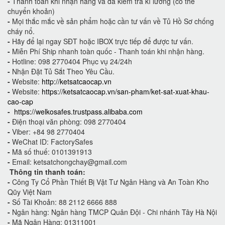
-
Thanh toán khi nhận hàng và đã kiểm tra kĩ lưỡng (có thể
chuyển khoản)
-
Mọi thắc mắc về sản phẩm hoặc cần tư vấn về Tủ Hồ Sơ chống
cháy nổ.
-
Hãy để lại ngay SĐT hoặc IBOX trực tiếp để được tư vấn.
-
Miễn Phí Ship nhanh toàn quốc - Thanh toán khi nhận hàng.
-
Hotline: 098 2770404 Phục vụ 24/24h
-
Nhận Đặt Tủ Sắt Theo Yêu Cầu.
-
Website:
http://ketsatcaocap.vn
-
Website:
https://ketsatcaocap.vn/san-pham/ket-sat-xuat-khau-
cao-cap
-
https://welkosafes.trustpass.alibaba.com
-
Điện thoại văn phòng: 098 2770404
-
Viber: +84 98 2770404
-
WeChat ID: FactorySafes
-
Mã số thuế: 0101391913
-
Email: ketsatchongchay@gmail.com
Thông tin thanh toán:
-
Công Ty Cổ Phần Thiết Bị Vật Tư Ngân Hàng và An Toàn Kho
Qũy Việt Nam
-
Số Tài Khoản: 88 2112 6666 888
-
Ngân hàng: Ngân hàng TMCP Quân Đội - Chi nhánh Tây Hà Nội
-
Mã Ngân Hàng: 01311001