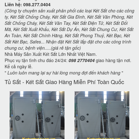
Liên hệ: 098.277.0404
(Công ty chuyên sản xuất phân phối các loại Két Sắt cho các công
ty, Két Sắt Chống Cháy, Két Sắt Gia Đình, Két Sắt Văn Phòng, Két
Sắt Chống Cháy, Két Sắt Vân Tay, Két Sắt Điện Tử, Két Sắt Đổi
Mã, Két Sắt Xuất Khẩu, Két Sắt Dự Án, Két Sắt Chung Cư, Két Sắt
An Toàn, Két Sắt Chính Hãng, Két Sắt Phong Thuỷ, Két Bạc, Két
Sắt Két Bạc, Safes... Nhận đặt Két Sắt lắp đặt cho các công trình
chung cư, bệnh viện.....(giá rẻ tận gốc)
Nhà Máy Sản Xuất Két Sắt Lớn Nhất Việt Nam.
Phục vụ tận tình chu đáo 24/24:
098 2770404
giao hàng tận nơi.
Kể cả ngày lễ.
"
Luôn luôn mang lại sự hài lòng mong đợi đến khách hàng
"
Tủ Sắt - Két Sắt Giao Hàng Miễn Phí Toàn Quốc