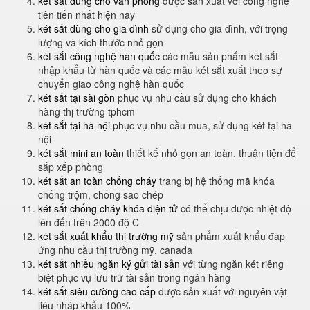
két sắt dùng cho văn phòng
được sản xuất với công nghệ
tiên tiến nhất hiện nay
két sắt dùng cho gia đình
sử dụng cho gia đình, với trọng
lượng và kích thước nhỏ gọn
két sắt công nghệ hàn quốc
các mẫu sản phẩm két sắt
nhập khẩu từ hàn quốc và các mẫu két sắt xuất theo sự
chuyển giao công nghệ hàn quốc
két sắt tại sài gòn
phục vụ nhu cầu sử dụng cho khách
hàng thị trường tphcm
két sắt tại hà nội
phục vụ nhu cầu mua, sử dụng két tại hà
nội
két sắt mini an toàn
thiết kế nhỏ gọn an toàn, thuận tiện để
sắp xếp phòng
két sắt an toàn chống cháy
trang bị hệ thống mã khóa
chống trộm, chống sao chép
két sắt chống cháy khóa điện tử
có thể chịu được nhiệt độ
lên đến trên 2000 độ C
két sắt xuất khẩu thị trường mỹ
sản phẩm xuất khẩu đáp
ứng nhu cầu thị trường mỹ, canada
két sắt nhiều ngăn ký gửi tài sản
với từng ngăn két riêng
biệt phục vụ lưu trữ tài sản trong ngân hàng
két sắt siêu cường cao cấp
được sản xuất với nguyên vật
liệu nhập khẩu 100%