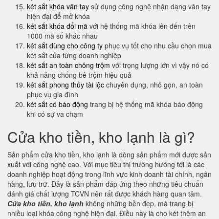
két sắt khóa vân tay
sử dụng công nghệ nhận dạng vân tay
hiện đại để mở khóa
két sắt khóa đổi mã
với hệ thống mã khóa lên đến trên
1000 mã số khác nhau
két sắt dùng cho công ty
phục vụ tốt cho nhu cầu chọn mua
két sắt của từng doanh nghiệp
két sắt an toàn chông trộm
với trọng lượng lớn vì vậy nó có
khả năng chống bê trộm hiệu quả
két sắt phong thủy tài lộc
chuyên dụng, nhỏ gọn, an toàn
phục vụ gia đình
két sắt có báo động
trang bị hệ thống mã khóa báo động
khi có sự va chạm
Cửa kho tiền, kho lạnh là gì?
Sản phẩm cửa kho tiền, kho lạnh là dòng sản phẩm mới được sản
xuất với công nghệ cao. Với mục tiêu thị trường hướng tới là các
doanh nghiệp hoạt động trong lĩnh vực kinh doanh tài chính, ngân
hàng, lưu trữ. Đây là sản phẩm đáp ứng theo những tiêu chuẩn
đánh giá chất lượng TCVN nên rất được khách hàng quan tâm.
Cửa kho tiền, kho lạnh
không những bền đẹp, mà trang bị
nhiều loại khóa công nghệ hiện đại. Điều này là cho két thêm an