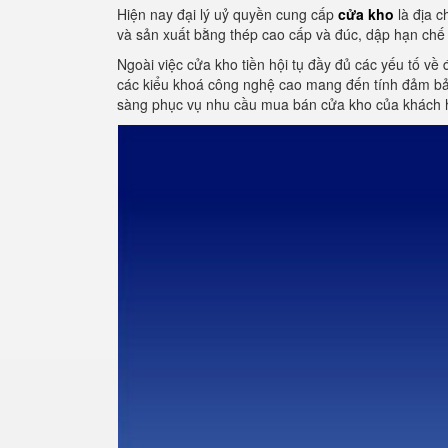
Hiện nay đại lý uỷ quyền cung cấp
cửa kho
là địa c
và sản xuất bằng thép cao cấp và đúc, dập hạn chế 
Ngoài việc cửa kho tiền hội tụ đầy đủ các yếu tố về 
các kiểu khoá công nghệ cao mang đến tính đảm bảo
sàng phục vụ nhu cầu mua bán cửa kho của khách 