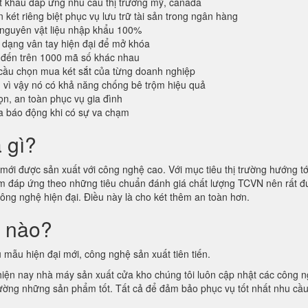
 khẩu đáp ứng nhu cầu thị trường mỹ, canada
 két riêng biệt phục vụ lưu trữ tài sản trong ngân hàng
 nguyên vật liệu nhập khẩu 100%
dạng vân tay hiện đại để mở khóa
 đến trên 1000 mã số khác nhau
cầu chọn mua két sắt của từng doanh nghiệp
n vì vậy nó có khả năng chống bê trộm hiệu quả
n, an toàn phục vụ gia đình
a báo động khi có sự va chạm
à gì?
ới được sản xuất với công nghệ cao. Với mục tiêu thị trường hướng tới
hẩm đáp ứng theo những tiêu chuẩn đánh giá chất lượng TCVN nên rất
công nghệ hiện đại. Điều này là cho két thêm an toàn hơn.
i nào?
 mẫu hiện đại mới, công nghệ sản xuất tiên tiến.
 hiện nay nhà máy sản xuất cửa kho chúng tôi luôn cập nhật các công 
ị trường những sản phẩm tốt. Tất cả để đảm bảo phục vụ tốt nhất nhu cầ