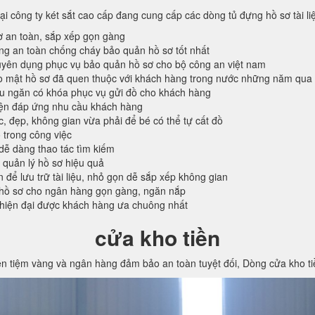
tại công ty két sắt cao cấp đang cung cấp các dòng tủ đựng hồ sơ tài l
ơ an toàn, sắp xếp gọn gàng
ống an toàn chống cháy bảo quản hồ sơ tốt nhất
ên dụng phục vụ bảo quản hồ sơ cho bộ công an việt nam
o mật hồ sơ đã quen thuộc với khách hàng trong nước những năm qua
ều ngăn có khóa phục vụ gửi đồ cho khách hàng
iện đáp ứng nhu cầu khách hàng
c, đẹp, không gian vừa phải để bé có thể tự cất đồ
 trong công việc
 dễ dàng thao tác tìm kiếm
 quản lý hồ sơ hiệu quả
n để lưu trữ tài liệu, nhỏ gọn dễ sắp xếp không gian
hồ sơ cho ngân hàng gọn gàng, ngăn nắp
 hiện đại được khách hàng ưa chuông nhất
cửa kho tiền
ền tiệm vàng và ngân hàng đảm bảo an toàn tuyệt đối, Dòng cửa kho t