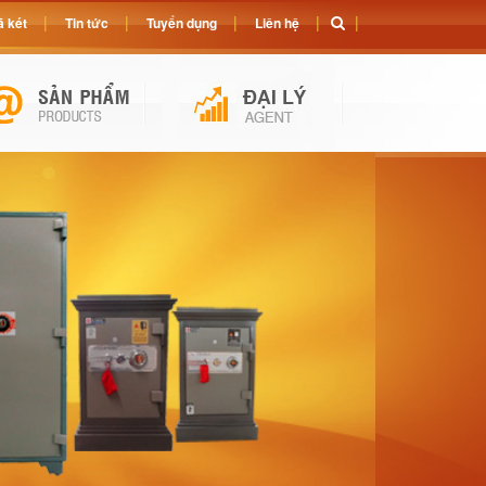
 két
Tin tức
Tuyển dụng
Liên hệ