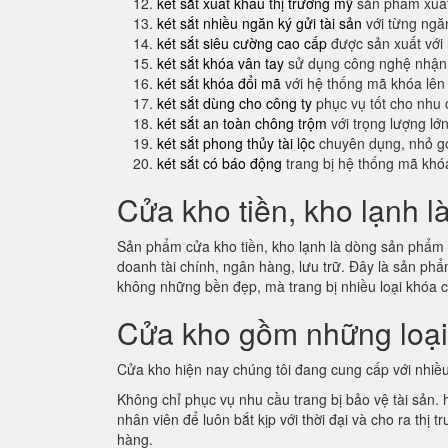
két sắt xuất khẩu thị trường mỹ
sản phẩm xuất
két sắt nhiều ngăn ký gửi tài sản
với từng ngăn
két sắt siêu cường cao cấp
được sản xuất với
két sắt khóa vân tay
sử dụng công nghệ nhận 
két sắt khóa đổi mã
với hệ thống mã khóa lên
két sắt dùng cho công ty
phục vụ tốt cho nhu 
két sắt an toàn chông trộm
với trọng lượng lớ
két sắt phong thủy tài lộc
chuyên dụng, nhỏ gọ
két sắt có báo động
trang bị hệ thống mã khó
Cửa kho tiền, kho lạnh l
Sản phẩm cửa kho tiền, kho lạnh là dòng sản phẩm m
doanh tài chính, ngân hàng, lưu trữ. Đây là sản p
không những bền đẹp, mà trang bị nhiều loại khóa 
Cửa kho gồm những loạ
Cửa kho hiện nay chúng tôi đang cung cấp với nhiều
Không chỉ phục vụ nhu cầu trang bị bảo vệ tài sản.
nhân viên để luôn bắt kịp với thời đại và cho ra th
hàng.