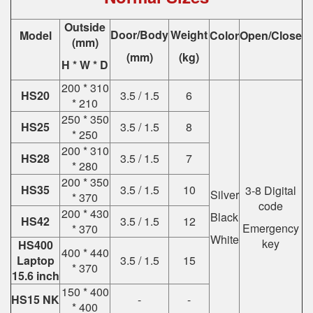
Outside
Door/Body
Weight
Model
Color
Open/Close
(mm)
(mm)
(kg)
H * W * D
200 * 310
HS20
3.5 / 1.5
6
* 210
250 * 350
HS25
3.5 / 1.5
8
* 250
200 * 310
HS28
3.5 / 1.5
7
* 280
200 * 350
HS35
3.5 / 1.5
10
3-8 Digital
Silver
* 370
code
200 * 430
Black
HS42
3.5 / 1.5
12
Emergency
* 370
White
key
HS400
400 * 440
Laptop
3.5 / 1.5
15
* 370
15.6 inch
150 * 400
HS15 NK
-
-
* 400