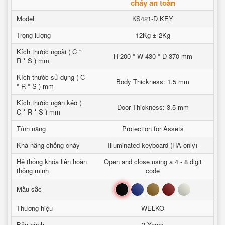
cháy an toàn
Model
KS421-D KEY
Trọng lượng
12Kg ± 2Kg
Kích thước ngoài ( C *
H 200 * W 430 * D 370 mm
R * S ) mm
Kích thước sử dụng ( C
Body Thickness: 1.5 mm
* R * S ) mm
Kích thước ngăn kéo (
Door Thickness: 3.5 mm
C * R * S ) mm
Tính năng
Protection for Assets
Khả năng chống cháy
Illuminated keyboard (HA only)
Hệ thống khóa liên hoàn
Open and close using a 4 - 8 digit
thông minh
code
Đen
Xanh
Nâu
Đỏ
Trắng
Mầu sắc
Thương hiệu
WELKO
Bảo hành
2 Years