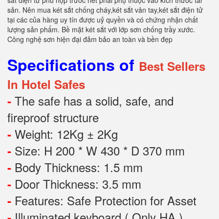
sắt điện tử phù hợp trước hết phải phụ thuộc vào kích thước tài
sản. Nên mua két sắt chống cháy,két sắt vân tay,két sắt điện tử
tại các của hàng uy tín được uỷ quyền và có chứng nhận chất
lượng sản phẩm. Bề mặt két sắt với lớp sơn chống trầy xước.
Công nghệ sơn hiện đại đảm bảo an toàn và bền đẹp
Specifications of
Best Sellers
In Hotel Safes
The safe has a solid, safe, and
-
fireproof structure
Weight: 12Kg ± 2Kg
-
Size: H 200 * W 430 * D 370 mm
-
Body Thickness: 1.5 mm
-
Door Thickness: 3.5 mm
-
Features:
Safe Protection
for
Asset
-
Illuminated keyboard ( Only HA )
-