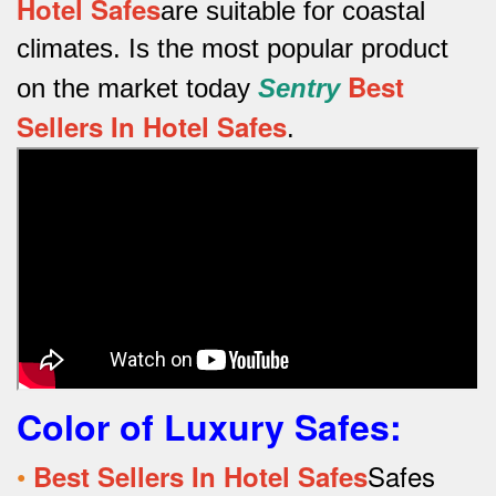
Hotel Safes
are suitable for coastal
climates.
Is the most popular product
Best
on the market today
Sentry
Sellers In Hotel Safes
.
Color of Luxury Safes
:
•
Safes
Best Sellers In Hotel Safes