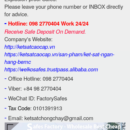
Please leave your phone number or INBOX directly
for advice.
-
Hotline: 098 2770404 Work 24/24
Receive Safe Deposit On Demand.
Company's Website:
http://ketsatcaocap.vn
https://ketsatcaocap.vn/san-pham/ket-sat-ngan-
hang-bemc
https://welkosafes.trustpass.alibaba.com
-
Office Hotline: 098 2770404
-
Viber: +84 98 2770404
-
WeChat ID: FactorySafes
-
Tax Code
: 0101391913
-
Email: ketsatchongchay@gmail.com