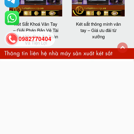
Két Sắt Khoá Vân Tay
Két sắt thông minh vân
– Giải Pháp Bảo Vệ Tài
tay – Giá ưu đãi từ
Sản Hiện Đại, An Toàn
xưởng
0982770404
Và Tiện Lợi
back
to
top