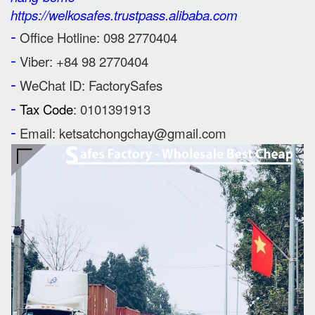
https://welkosafes.trustpass.alibaba.com
-
Office Hotline: 098 2770404
-
Viber: +84 98 2770404
-
WeChat ID: FactorySafes
-
Tax Code
: 0101391913
-
Email: ketsatchongchay@gmail.com