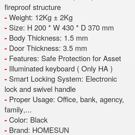
fireproof structure
Weight: 12Kg ± 2Kg
-
Size: H 200 * W 430 * D 370 mm
-
Body Thickness: 1.5 mm
-
Door Thickness: 3.5 mm
-
Features:
Safe Protection
for
Asset
-
Illuminated keyboard ( Only HA )
-
Smart Locking System: Electronic
-
lock and swivel handle
Proper Usage:
Office, bank, agency,
-
family
,...
Color: Black
-
Brand: HOMESUN
-