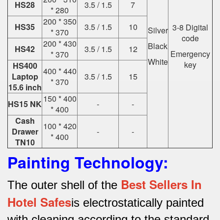
HS28
3.5 / 1.5
7
* 280
200 * 350
HS35
3.5 / 1.5
10
3-8 Digital
Silver
* 370
code
200 * 430
Black
HS42
3.5 / 1.5
12
Emergency
* 370
White
key
HS400
400 * 440
Laptop
3.5 / 1.5
15
* 370
15.6 inch
150 * 400
HS15 NK
-
-
* 400
Cash
100 * 420
Drawer
-
-
* 400
TN10
Painting Technology:
Best Sellers In
The outer shell of the
Hotel Safes
is electrostatically painted
with cleaning according to the standard