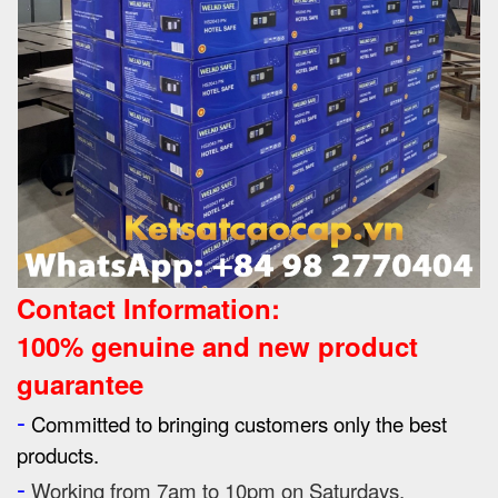
Contact Information:
100% genuine and new product
guarantee
-
Committed to bringing customers only the best
products.
-
Working from 7am to 10pm on Saturdays,