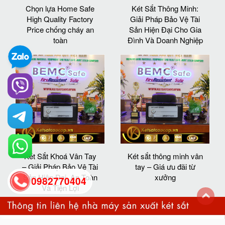
Chọn lựa Home Safe
Két Sắt Thông Minh:
High Quality Factory
Giải Pháp Bảo Vệ Tài
Price chống cháy an
Sản Hiện Đại Cho Gia
toàn
Đình Và Doanh Nghiệp
Két Sắt Khoá Vân Tay
Két sắt thông minh vân
– Giải Pháp Bảo Vệ Tài
tay – Giá ưu đãi từ
Sản Hiện Đại, An Toàn
xưởng
0982770404
Và Tiện Lợi
back