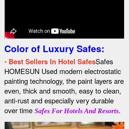
Color of Luxury Safes
:
•
Safes
Best Sellers In Hotel Safes
HOMESUN Used modern electrostatic
painting technology, the paint layers are
even, thick and smooth, easy to clean,
anti-rust and especially very durable
over time
.
Safes For Hotels And Resorts