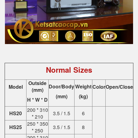
Normal Sizes
Outside
Door/Body
Weight
Model
Color
Open/Close
(mm)
(mm)
(kg)
H * W * D
200 * 310
HS20
3.5 / 1.5
6
* 210
250 * 350
HS25
3.5 / 1.5
8
* 250
200 * 310