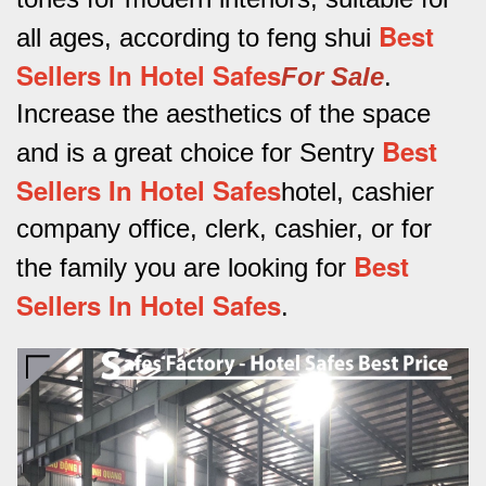
Best
all ages, according to feng shui
Sellers In Hotel Safes
For Sale
.
Increase the aesthetics of the space
Best
and is a great choice for Sentry
Sellers In Hotel Safes
hotel, cashier
company office, clerk, cashier, or for
Best
the family you are looking for
Sellers In Hotel Safes
.