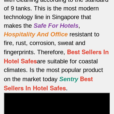
of 9 tanks.
This is the most modern
technology line in Singapore that
makes the
Safe For Hotels
,
Hospitality And Office
resistant to
fire, rust, corrosion, sweat and
Best Sellers In
fingerprints.
Therefore,
Hotel Safes
are suitable for coastal
climates.
Is the most popular product
Best
on the market today
Sentry
Sellers In Hotel Safes
.