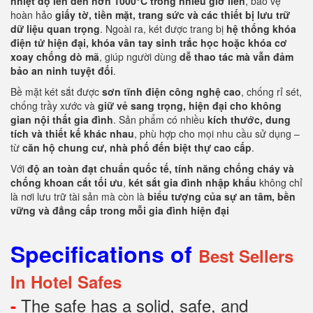
nhiệt độ lên đến hơn 1000°C trong nhiều giờ liền
, bảo vệ
hoàn hảo
giấy tờ, tiền mặt, trang sức và các thiết bị lưu trữ
dữ liệu quan trọng
. Ngoài ra, két được trang bị
hệ thống khóa
điện tử hiện đại, khóa vân tay sinh trắc học hoặc khóa cơ
xoay chống dò mã
, giúp người dùng
dễ thao tác mà vẫn đảm
bảo an ninh tuyệt đối
.
Bề mặt két sắt được
sơn tĩnh điện công nghệ cao
, chống rỉ sét,
chống trầy xước và
giữ vẻ sang trọng, hiện đại cho không
gian nội thất gia đình
. Sản phẩm có nhiều
kích thước, dung
tích và thiết kế khác nhau
, phù hợp cho mọi nhu cầu sử dụng –
từ
căn hộ chung cư, nhà phố đến biệt thự cao cấp
.
Với
độ an toàn đạt chuẩn quốc tế, tính năng chống cháy và
chống khoan cắt tối ưu
,
két sắt gia đình nhập khẩu
không chỉ
là nơi lưu trữ tài sản mà còn là
biểu tượng của sự an tâm, bền
vững và đẳng cấp trong mỗi gia đình hiện đại
Specifications of
Best Sellers
In Hotel Safes
The safe has a solid, safe, and
-