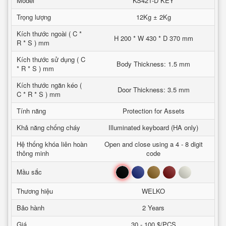
Model
KS421-D KEY
Trọng lượng
12Kg ± 2Kg
Kích thước ngoài ( C *
H 200 * W 430 * D 370 mm
R * S ) mm
Kích thước sử dụng ( C
Body Thickness: 1.5 mm
* R * S ) mm
Kích thước ngăn kéo (
Door Thickness: 3.5 mm
C * R * S ) mm
Tính năng
Protection for Assets
Khả năng chống cháy
Illuminated keyboard (HA only)
Hệ thống khóa liên hoàn
Open and close using a 4 - 8 digit
thông minh
code
Đen
Xanh
Nâu
Đỏ
Trắng
Mầu sắc
Thương hiệu
WELKO
Bảo hành
2 Years
Giá
30 - 100 $/PCS