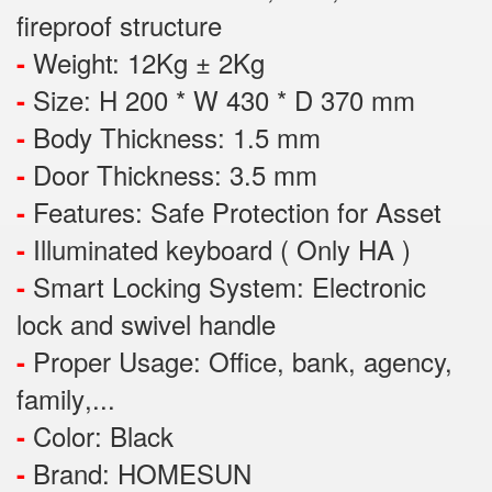
fireproof structure
Weight: 12Kg ± 2Kg
-
Size: H 200 * W 430 * D 370 mm
-
Body Thickness: 1.5 mm
-
Door Thickness: 3.5 mm
-
Features:
Safe Protection
for
Asset
-
Illuminated keyboard ( Only HA )
-
Smart Locking System: Electronic
-
lock and swivel handle
Proper Usage:
Office, bank, agency,
-
family
,...
Color: Black
-
Brand: HOMESUN
-