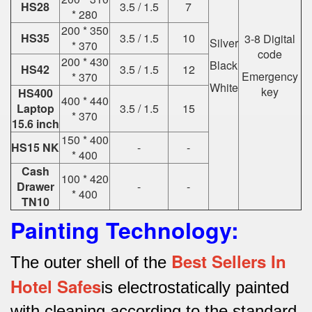
HS28
3.5 / 1.5
7
* 280
200 * 350
HS35
3.5 / 1.5
10
3-8 Digital
Silver
* 370
code
200 * 430
Black
HS42
3.5 / 1.5
12
Emergency
* 370
White
key
HS400
400 * 440
Laptop
3.5 / 1.5
15
* 370
15.6 inch
150 * 400
HS15 NK
-
-
* 400
Cash
100 * 420
Drawer
-
-
* 400
TN10
Painting Technology:
Best Sellers In
The outer shell of the
Hotel Safes
is electrostatically painted
with cleaning according to the standard