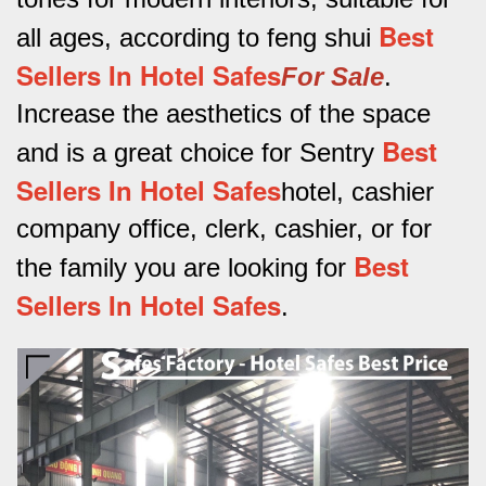
Best
all ages, according to feng shui
Sellers In Hotel Safes
For Sale
.
Increase the aesthetics of the space
Best
and is a great choice for Sentry
Sellers In Hotel Safes
hotel, cashier
company office, clerk, cashier, or for
Best
the family you are looking for
Sellers In Hotel Safes
.