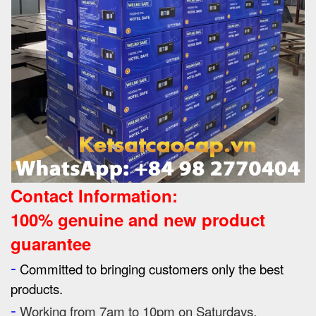
Contact Information:
100% genuine and new product
guarantee
-
Committed to bringing customers only the best
products.
-
Working from 7am to 10pm on Saturdays,