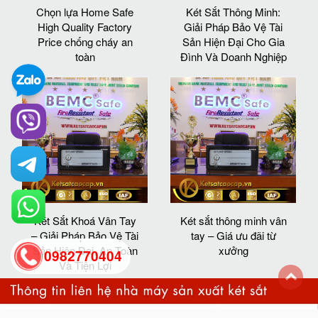
Chọn lựa Home Safe
Két Sắt Thông Minh:
High Quality Factory
Giải Pháp Bảo Vệ Tài
Price chống cháy an
Sản Hiện Đại Cho Gia
toàn
Đình Và Doanh Nghiệp
Két Sắt Khoá Vân Tay
Két sắt thông minh vân
– Giải Pháp Bảo Vệ Tài
tay – Giá ưu đãi từ
Sản Hiện Đại, An Toàn
xưởng
0982770404
Và Tiện Lợi
back