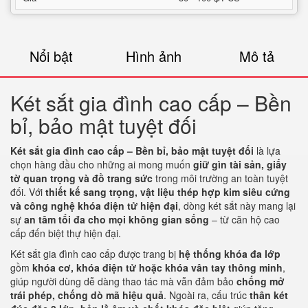
Nổi bật
Hình ảnh
Mô tả
Két sắt gia đình cao cấp – Bền
bỉ, bảo mật tuyệt đối
Két sắt gia đình cao cấp – Bền bỉ, bảo mật tuyệt đối
là lựa
chọn hàng đầu cho những ai mong muốn
giữ gìn tài sản, giấy
tờ quan trọng và đồ trang sức
trong môi trường an toàn tuyệt
đối. Với
thiết kế sang trọng, vật liệu thép hợp kim siêu cứng
và công nghệ khóa điện tử hiện đại
, dòng két sắt này mang lại
sự
an tâm tối đa cho mọi không gian sống
– từ căn hộ cao
cấp đến biệt thự hiện đại.
Két sắt gia đình cao cấp được trang bị
hệ thống khóa đa lớp
gồm
khóa cơ, khóa điện tử hoặc khóa vân tay thông minh
,
giúp người dùng dễ dàng thao tác mà vẫn đảm bảo
chống mở
trái phép, chống dò mã hiệu quả
. Ngoài ra, cấu trúc
thân két