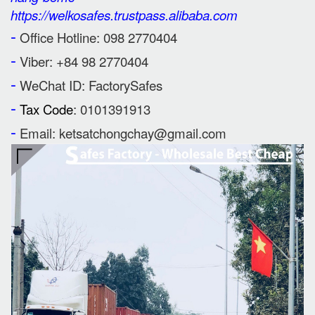
https://welkosafes.trustpass.alibaba.com
-
Office Hotline: 098 2770404
-
Viber: +84 98 2770404
-
WeChat ID: FactorySafes
-
Tax Code
: 0101391913
-
Email: ketsatchongchay@gmail.com