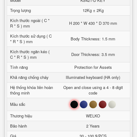
Model
KS421-D KEY
Trọng lượng
12Kg ± 2Kg
Kích thước ngoài ( C *
H 200 * W 430 * D 370 mm
R * S ) mm
Kích thước sử dụng ( C
Body Thickness: 1.5 mm
* R * S ) mm
Kích thước ngăn kéo (
Door Thickness: 3.5 mm
C * R * S ) mm
Tính năng
Protection for Assets
Khả năng chống cháy
Illuminated keyboard (HA only)
Hệ thống khóa liên hoàn
Open and close using a 4 - 8 digit
thông minh
code
Đen
Xanh
Nâu
Đỏ
Trắng
Mầu sắc
Thương hiệu
WELKO
Bảo hành
2 Years
Giá
30 - 100 $/PCS