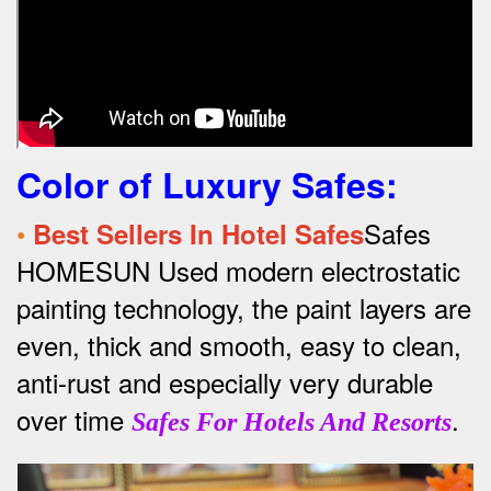
Color of Luxury Safes
:
•
Safes
Best Sellers In Hotel Safes
HOMESUN Used modern electrostatic
painting technology, the paint layers are
even, thick and smooth, easy to clean,
anti-rust and especially very durable
over time
.
Safes For Hotels And Resorts