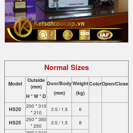
Normal Sizes
Outside
Door/Body
Weight
Model
Color
Open/Close
(mm)
(mm)
(kg)
H * W * D
200 * 310
HS20
3.5 / 1.5
6
* 210
250 * 350
HS25
3.5 / 1.5
8
* 250
200 * 310