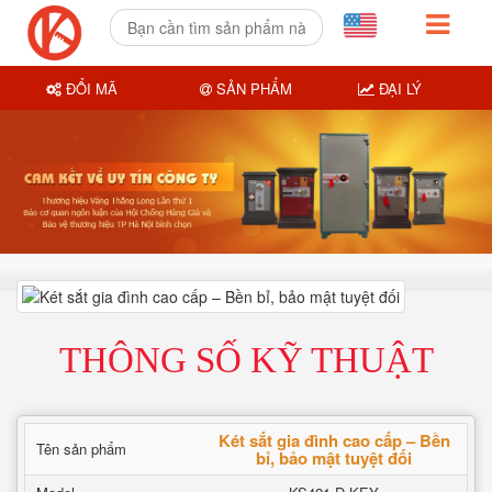
ĐỔI MÃ
SẢN PHẨM
ĐẠI LÝ
THÔNG SỐ KỸ THUẬT
Két sắt gia đình cao cấp – Bền
Tên sản phẩm
bỉ, bảo mật tuyệt đối