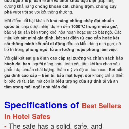
đúc đặc 3 lớp, bản lề âm và chốt khóa đặc biệt
giúp tăng
cường khả năng
chống khoan cắt, chống trộm, chống cạy
phá
vượt trội so với két thông thường.
Một điểm nổi bật khác là
khả năng chống cháy đạt chuẩn
quốc tế
, chịu được nhiệt độ lên đến
1000°C trong nhiều giờ
,
bảo vệ tài sản bên trong khỏi hỏa hoạn hoặc sự cố bất ngờ. Các
mẫu
két sắt mini gia đình, két sắt điện tử cao cấp hoặc két
sắt thông minh kết nối di động
đều có kiểu dáng nhỏ gọn, dễ
bố trí trong
phòng ngủ, tủ âm tường hoặc phòng làm việc
.
Với
giá két sắt gia đình cao cấp tại xưởng
và
chính sách bảo
hành dài hạn
, người dùng hoàn toàn yên tâm khi lựa chọn sản
phẩm đạt chuẩn chất lượng, thẩm mỹ và độ an toàn cao.
Két sắt
gia đình cao cấp – Bền bỉ, bảo mật tuyệt đối
không chỉ là thiết
bị bảo vệ tài sản, mà còn là
biểu tượng của sự tinh tế và an
tâm trong mỗi ngôi nhà hiện đại
Specifications of
Best Sellers
In Hotel Safes
The safe has a solid, safe, and
-