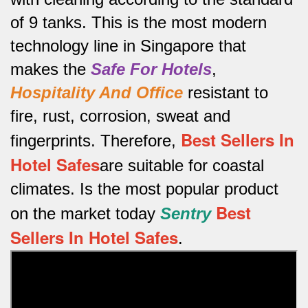
of 9 tanks.
This is the most modern
technology line in Singapore that
makes the
Safe For Hotels
,
Hospitality And Office
resistant to
fire, rust, corrosion, sweat and
Best Sellers In
fingerprints.
Therefore,
Hotel Safes
are suitable for coastal
climates.
Is the most popular product
Best
on the market today
Sentry
Sellers In Hotel Safes
.