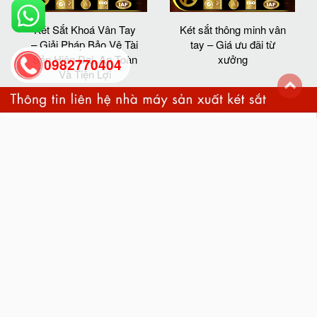
Két Sắt Khoá Vân Tay
Két sắt thông minh vân
– Giải Pháp Bảo Vệ Tài
tay – Giá ưu đãi từ
Sản Hiện Đại, An Toàn
xưởng
0982770404
Và Tiện Lợi
back
to
top