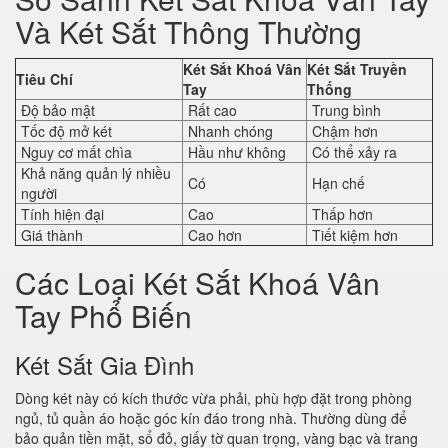
Và Két Sắt Thông Thường
Két Sắt Khoá Vân
Két Sắt Truyền
Tiêu Chí
Tay
Thống
Độ bảo mật
Rất cao
Trung bình
Tốc độ mở két
Nhanh chóng
Chậm hơn
Nguy cơ mất chìa
Hầu như không
Có thể xảy ra
Khả năng quản lý nhiều
Có
Hạn chế
người
Tính hiện đại
Cao
Thấp hơn
Giá thành
Cao hơn
Tiết kiệm hơn
Các Loại Két Sắt Khoá Vân
Tay Phổ Biến
Két Sắt Gia Đình
Dòng két này có kích thước vừa phải, phù hợp đặt trong phòng
ngủ, tủ quần áo hoặc góc kín đáo trong nhà. Thường dùng để
bảo quản tiền mặt, sổ đỏ, giấy tờ quan trọng, vàng bạc và trang