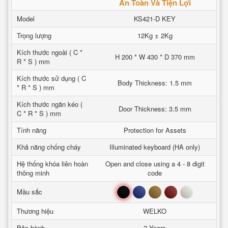
An Toàn Và Tiện Lợi
Model
KS421-D KEY
Trọng lượng
12Kg ± 2Kg
Kích thước ngoài ( C *
H 200 * W 430 * D 370 mm
R * S ) mm
Kích thước sử dụng ( C
Body Thickness: 1.5 mm
* R * S ) mm
Kích thước ngăn kéo (
Door Thickness: 3.5 mm
C * R * S ) mm
Tính năng
Protection for Assets
Khả năng chống cháy
Illuminated keyboard (HA only)
Hệ thống khóa liên hoàn
Open and close using a 4 - 8 digit
thông minh
code
Đen
Xanh
Nâu
Đỏ
Trắng
Mầu sắc
Thương hiệu
WELKO
Bảo hành
2 Years