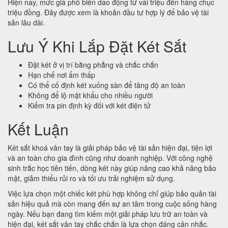
Hiện nay, mức giá phổ biến dao động từ vài triệu đến hàng chục
triệu đồng. Đây được xem là khoản đầu tư hợp lý để bảo vệ tài
sản lâu dài.
Lưu Ý Khi Lắp Đặt Két Sắt
Đặt két ở vị trí bằng phẳng và chắc chắn
Hạn chế nơi ẩm thấp
Có thể cố định két xuống sàn để tăng độ an toàn
Không để lộ mật khẩu cho nhiều người
Kiểm tra pin định kỳ đối với két điện tử
Kết Luận
Két sắt khoá vân tay là giải pháp bảo vệ tài sản hiện đại, tiện lợi
và an toàn cho gia đình cũng như doanh nghiệp. Với công nghệ
sinh trắc học tiên tiến, dòng két này giúp nâng cao khả năng bảo
mật, giảm thiểu rủi ro và tối ưu trải nghiệm sử dụng.
Việc lựa chọn một chiếc két phù hợp không chỉ giúp bảo quản tài
sản hiệu quả mà còn mang đến sự an tâm trong cuộc sống hàng
ngày. Nếu bạn đang tìm kiếm một giải pháp lưu trữ an toàn và
hiện đại, két sắt vân tay chắc chắn là lựa chọn đáng cân nhắc.