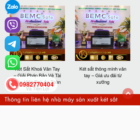
Két Sắt Khoá Vân Tay
Két sắt thông minh vân
– Giải Pháp Bảo Vệ Tài
tay – Giá ưu đãi từ
Sản Hiện Đại, An Toàn
xưởng
0982770404
Và Tiện Lợi
back
to
top