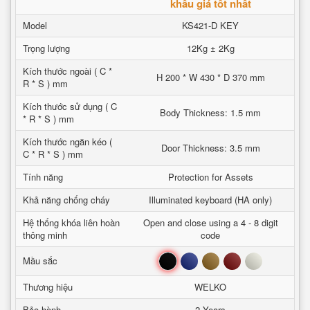
khẩu giá tốt nhất
Model
KS421-D KEY
Trọng lượng
12Kg ± 2Kg
Kích thước ngoài ( C *
H 200 * W 430 * D 370 mm
R * S ) mm
Kích thước sử dụng ( C
Body Thickness: 1.5 mm
* R * S ) mm
Kích thước ngăn kéo (
Door Thickness: 3.5 mm
C * R * S ) mm
Tính năng
Protection for Assets
Khả năng chống cháy
Illuminated keyboard (HA only)
Hệ thống khóa liên hoàn
Open and close using a 4 - 8 digit
thông minh
code
Đen
Xanh
Nâu
Đỏ
Trắng
Mầu sắc
Thương hiệu
WELKO
Bảo hành
2 Years