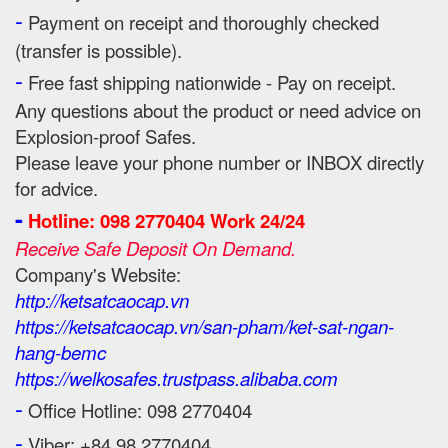
-
Payment on receipt and thoroughly checked
(transfer is possible).
-
Free fast shipping nationwide - Pay on receipt.
Any questions about the product or need advice on
Explosion-proof Safes.
Please leave your phone number or INBOX directly
for advice.
-
Hotline: 098 2770404 Work 24/24
Receive Safe Deposit On Demand.
Company's Website:
http://ketsatcaocap.vn
https://ketsatcaocap.vn/san-pham/ket-sat-ngan-
hang-bemc
https://welkosafes.trustpass.alibaba.com
-
Office Hotline: 098 2770404
-
Viber: +84 98 2770404