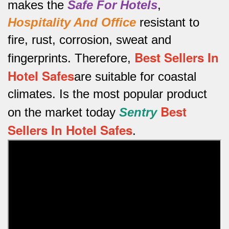
makes the
Safe For Hotels
,
Hospitality And Office
resistant to
fire, rust, corrosion, sweat and
Best Sellers In
fingerprints.
Therefore,
Hotel Safes
are suitable for coastal
climates.
Is the most popular product
Best
on the market today
Sentry
Sellers In Hotel Safes
.