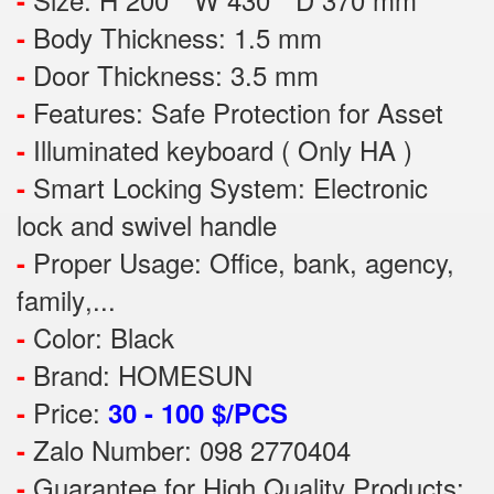
-
Body Thickness: 1.5 mm
-
Door Thickness: 3.5 mm
-
Features:
Safe Protection
for
Asset
-
Illuminated keyboard ( Only HA )
-
Smart Locking System: Electronic
-
lock and swivel handle
Proper Usage:
Office, bank, agency,
-
family
,...
Color: Black
-
Brand: HOMESUN
-
Price:
-
30 - 100 $/PCS
Zalo Number: 098 2770404
-
Guarantee for High Quality Products:
-