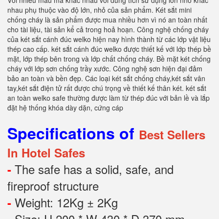
Với nhiều mẫu mã khác nhau với dung tích sử dụng lớn nhỏ khác
nhau phụ thuộc vào độ lớn, nhỏ của sản phẩm. Két sắt mini
chống cháy là sản phẩm được mua nhiều hơn vì nó an toàn nhất
cho tài liệu, tài sản kể cả trong hoả hoạn. Công nghệ chống cháy
của két sắt cánh đúc welko hiện nay hình thành từ các lớp vật liệu
thép cao cấp. két sắt cánh đúc welko được thiết kế với lớp thép bề
mặt, lớp thép bên trong và lớp chất chống cháy. Bề mặt két chống
cháy với lớp sơn chống trầy xước. Công nghệ sơn hiện đại đảm
bảo an toàn và bền đẹp. Các loại két sắt chống cháy,két sắt vân
tay,két sắt điện tử rất được chú trọng về thiết kế thân két. két sắt
an toàn welko safe thường được làm từ thép đúc với bản lề và lắp
đặt hệ thống khóa dày dặn, cứng cáp
Specifications of
Best Sellers
In Hotel Safes
The safe has a solid, safe, and
-
fireproof structure
Weight: 12Kg ± 2Kg
-
Size: H 200 * W 430 * D 370 mm