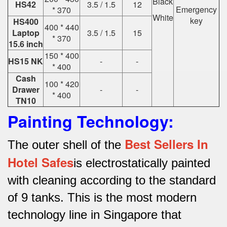
Black
HS42
3.5 / 1.5
12
Emergency
* 370
White
key
HS400
400 * 440
Laptop
3.5 / 1.5
15
* 370
15.6 inch
150 * 400
HS15 NK
-
-
* 400
Cash
100 * 420
Drawer
-
-
* 400
TN10
Painting Technology:
Best Sellers In
The outer shell of the
Hotel Safes
is electrostatically painted
with cleaning according to the standard
of 9 tanks.
This is the most modern
technology line in Singapore that