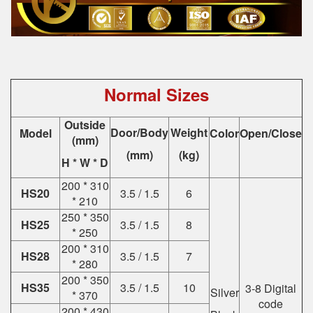
Normal Sizes
Outside
Door/Body
Weight
Model
Color
Open/Close
(mm)
(mm)
(kg)
H * W * D
200 * 310
HS20
3.5 / 1.5
6
* 210
250 * 350
HS25
3.5 / 1.5
8
* 250
200 * 310
HS28
3.5 / 1.5
7
* 280
200 * 350
HS35
3.5 / 1.5
10
3-8 Digital
Silver
* 370
code
200 * 430